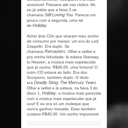
acessível. Passava até nas rádios. Ah,
eu já sabia que a faixa 3 se
chamava
Still Loving You
. Parecia um
pouco com a segunda, uma tal
de
Holiday
.
Achei dois CDs que viraram meu sonho
de consumo por meses: um era do Led
Zeppelin. Era duplo. Se
chamava
Remasters
. Olhei a setlist e,
pra minha felicidade, lá estava Stairway
to Heaven, a música mais espetacular
que já ouvira. R$40,00, uma fortuna! O
outro CD estava ao lado. Era dos
Scorpions. também duplo. O título
era
Deadly Sting: The Mercury Years
.
Olhei a setlist e lá estava, na faixa 3 do
disco 1,
Holiday
, a música mais parecida
com a música mais espetacular que já
ouvi! E eu era só um moleque que
nunca ganhou mesada. Esse também
custava R$40,00. Um sonho impossível.