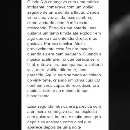
O lado A já começava com uma música
intrigante: começava com um violão,
seguido de uma sombria flauta. Depois
vinha uma voz ainda mais sombria,
como vinda do além. A música ia
crescendo. Entrava uma bateria, uma
guitarra um tanto tímida até explodir em
algo que eu não entendia direito, mas
gostava. Parecia familiar. Muito
provavelmente essa fita era tocada
quando eu era bem pequeno. Quando a
música acalmava, no que parecia ser o
final, entrava, pra acompanhar a solitária
voz, outro violão, diferente, mas
parecido. Aquilo tudo somado ao chiado
do vinil-fonte, criando um clima cujo CD
nenhum seria capaz de reproduzir. Era
muito sinistro e ao mesmo tempo
hipnotizante.
Essa segunda música era parecida com
a primeira: começava calma, explodia
com guitarras, bateria e muito peso, pra
depois se acalmar, como o sol que
aparece depois de uma noite