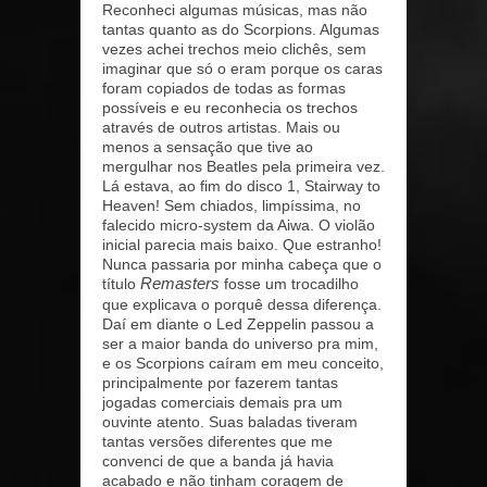
Reconheci algumas músicas, mas não
tantas quanto as do Scorpions. Algumas
vezes achei trechos meio clichês, sem
imaginar que só o eram porque os caras
foram copiados de todas as formas
possíveis e eu reconhecia os trechos
através de outros artistas. Mais ou
menos a sensação que tive ao
mergulhar nos Beatles pela primeira vez.
Lá estava, ao fim do disco 1, Stairway to
Heaven! Sem chiados, limpíssima, no
falecido micro-system da Aiwa. O violão
inicial parecia mais baixo. Que estranho!
Nunca passaria por minha cabeça que o
título
Remasters
fosse um trocadilho
que explicava o porquê dessa diferença.
Daí em diante o Led Zeppelin passou a
ser a maior banda do universo pra mim,
e os Scorpions caíram em meu conceito,
principalmente por fazerem tantas
jogadas comerciais demais pra um
ouvinte atento. Suas baladas tiveram
tantas versões diferentes que me
convenci de que a banda já havia
acabado e não tinham coragem de