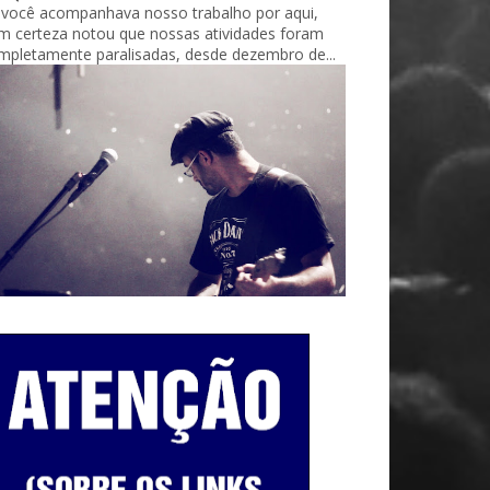
 você acompanhava nosso trabalho por aqui,
m certeza notou que nossas atividades foram
mpletamente paralisadas, desde dezembro de...