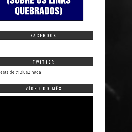
FACEBOOK
TWITTER
eets de @BlueZinada
VÍDEO DO MÊS