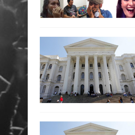
29 MAY 2024 :
Clube de Patifes anuncia o
lançamento do single "Encruzilhada"