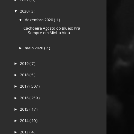
2020
( 3 )
▼
dezembro 2020
( 1 )
▼
Cachoeira Agosto do Blues: Pra
Sempre em Minha Vida
maio 2020
( 2 )
►
2019
( 7 )
►
2018
( 5 )
►
2017
( 507 )
►
ut, 2017 às 6:34 PDT
2016
( 259 )
►
2015
( 17 )
►
2014
( 10 )
►
2013
( 4 )
►