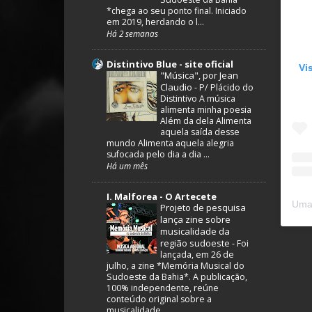
*chega ao seu ponto final. Iniciado
em 2019, herdando o l...
Há 2 semanas
Distintivo Blue - site oficial
Vi
"Música", por Jean
Claudio
-
P/ Plácido do
Distintivo A música
alimenta minha poesia
Além da dela Alimenta
aquela saída desse
mundo Alimenta aquela alegria
sufocada pelo dia a dia ...
Há um mês
I. Malforea - O Artecete
Projeto de pesquisa
lança zine sobre
musicalidade da
região sudoeste
-
Foi
lançada, em 26 de
julho, a zine *Memória Musical do
Sudoeste da Bahia*. A publicação,
100% independente, reúne
conteúdo original sobre a
musicalidade ...