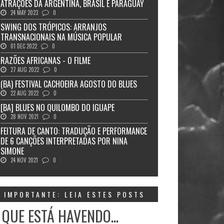
ATRAÇÕES DA ARGENTINA, BRASIL E PARAGUAY
24 MAY 2023
0
SWING DOS TRÓPICOS: ARRANJOS
TRANSNACIONAIS NA MÚSICA POPULAR
01 DEC 2022
0
RAZÕES AFRICANAS - O FILME
27 AUG 2022
0
(BA) FESTIVAL CACHOEIRA AGOSTO DO BLUES
22 AUG 2022
0
[BA] BLUES NO QUILOMBO DO IGUAPE
28 NOV 2021
0
FEITURA DE CANTO: TRADUÇÃO E PERFORMANCE
DE 6 CANÇÕES INTERPRETADAS POR NINA
SIMONE
24 NOV 2021
0
IMPORTANTE: LEIA ESTES POSTS
 QUE ESTÁ HAVENDO...