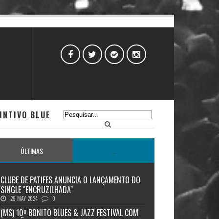
INTIVO BLUE
ÚLTIMAS
...
CLUBE DE PATIFES ANUNCIA O LANÇAMENTO DO
SINGLE "ENCRUZILHADA"
29 MAY 2024
0
(MS) 10º BONITO BLUES & JAZZ FESTIVAL COM