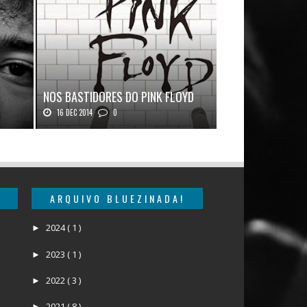
LUZ & SOMBRA:
NOS BASTIDORES DO PINK FLOYD
JIMMY PAGE
16 DEC 2014
0
17 NOV 2012
0
e J...
Nos Bastidores do Pink Floyd Autor: Mark B...
Luz & Sombra: Conve
ARQUIVO BLUEZINADA!
2024
( 1 )
►
2023
( 1 )
►
2022
( 3 )
►
2021
( 8 )
►