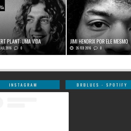
RT PLANT: UMA VIDA
JIMI HENDRIX POR ELE MESMO
JUL 2016
0
26 FEB 2016
0
 Plant, o vocalista do Led Zeppeli...
Texto histórico expõe a mente do mestr
INSTAGRAM
BRBLUES - SPOTIFY