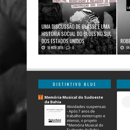
UMA DISCUSSÃO DE CLASSE E UMA
HISTÓRIA SOCIAL DO BLUES NO SUL
DOS ESTADOS UNIDOS
ROBE
10 NOV 2016
0
04 
Mais uma ótima oportunidade de se
Robert
aprofundar n...
DISTINTIVO BLUE
Memória Musical do Sudoeste
da Bahia
Atividades suspensas
-
Após 7 anos de
trabalho ininterrupto e
intenso, o projeto
*Memória Musical do
Sudoeste da Bahia