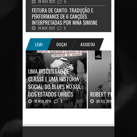
28 NOV 2021
0
FEITURA DE CANTO: TRADUÇÃO E
PERFORMANCE DE 6 CANÇÕES
INTERPRETADAS POR NINA SIMONE
24 NOV 2021
0
LEIA!
OUÇA!
ASSISTA!
UMA DISCUSSÃO DE
CLASSE E UMA HISTÓRIA
SOCIAL DO BLUES NO SUL
DOS ESTADOS UNIDOS
ROBERT PLANT: UMA V
10 NOV 2016
0
04 JUL 2016
0
Mais uma ótima oportunidade de
Robert Plant, o vocalista do
se aprofundar n...
Zeppeli...