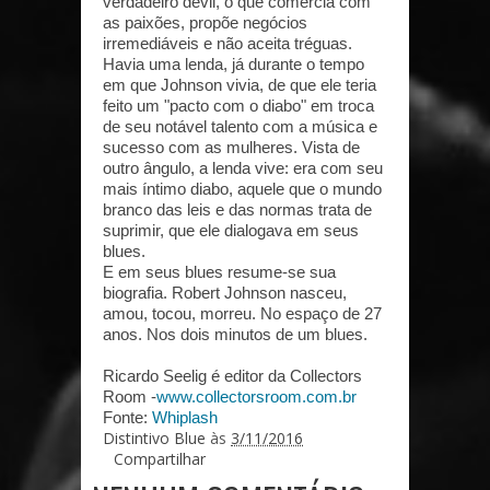
verdadeiro devil, o que comercia com
as paixões, propõe negócios
irremediáveis e não aceita tréguas.
Havia uma lenda, já durante o tempo
em que Johnson vivia, de que ele teria
feito um "pacto com o diabo" em troca
de seu notável talento com a música e
sucesso com as mulheres. Vista de
outro ângulo, a lenda vive: era com seu
mais íntimo diabo, aquele que o mundo
branco das leis e das normas trata de
suprimir, que ele dialogava em seus
blues.
E em seus blues resume-se sua
biografia. Robert Johnson nasceu,
amou, tocou, morreu. No espaço de 27
anos. Nos dois minutos de um blues.
Ricardo Seelig é editor da Collectors
Room -
www.collectorsroom.com.br
Fonte:
Whiplash
Distintivo Blue
às
3/11/2016
Compartilhar