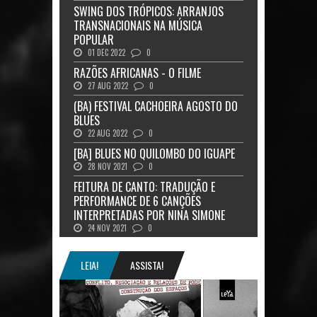
SWING DOS TRÓPICOS: ARRANJOS
TRANSNACIONAIS NA MÚSICA
POPULAR
01 DEC 2022
0
RAZÕES AFRICANAS - O FILME
27 AUG 2022
0
(BA) FESTIVAL CACHOEIRA AGOSTO DO
BLUES
22 AUG 2022
0
[BA] BLUES NO QUILOMBO DO IGUAPE
28 NOV 2021
0
FEITURA DE CANTO: TRADUÇÃO E
PERFORMANCE DE 6 CANÇÕES
INTERPRETADAS POR NINA SIMONE
24 NOV 2021
0
LEIA!
ASSISTA!