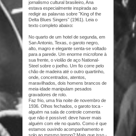
jornalismo cultural brasileiro, Ana
estava especialmente inspirada ao
redigir as palavras sobre "King of the
Delta Blues Singers" (1961). Leia o
texto completo abaixo:
No quarto de um hotel de segunda, em
San Antonio, Texas, o garoto negro,
alto, magro e elegante senta-se voltado
para a parede. Um enorme microfone à
sua frente, o violão de aço National-
Steel sobre o joelho. Um fio corre pelo
chão de madeira até o outro quartinho,
onde, concentrados, atentos,
maravilhados, dois homens brancos de
meia-idade manipulam pesados
gravadores de rolo.
Faz frio, uma fria noite de novembro de
1936. Olhos fechados, o garoto toca -
alguém na sala de controle comenta
que não é possível: deve haver mais
alguém com ele no quarto. Como é que
estamos ouvindo acompanhamento e
solo ao mesmo tempo? Mais que isso -