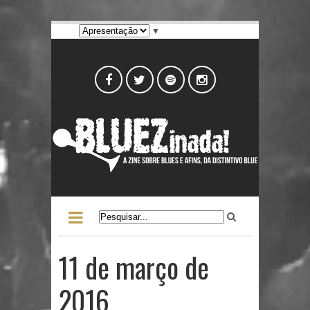
▼
11 de março de
2016