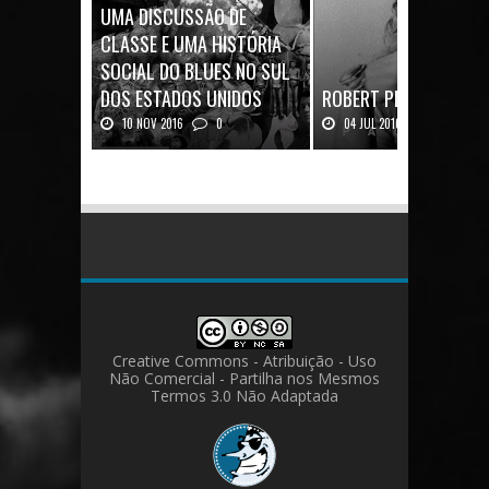
UMA DISCUSSÃO DE
CLASSE E UMA HISTÓRIA
SOCIAL DO BLUES NO SUL
DOS ESTADOS UNIDOS
ROBERT PLANT: UMA V
10 NOV 2016
0
04 JUL 2016
0
Mais uma ótima oportunidade de
Robert Plant, o vocalista do
se aprofundar n...
Zeppeli...
Creative Commons - Atribuição - Uso
Não Comercial - Partilha nos Mesmos
Termos 3.0 Não Adaptada