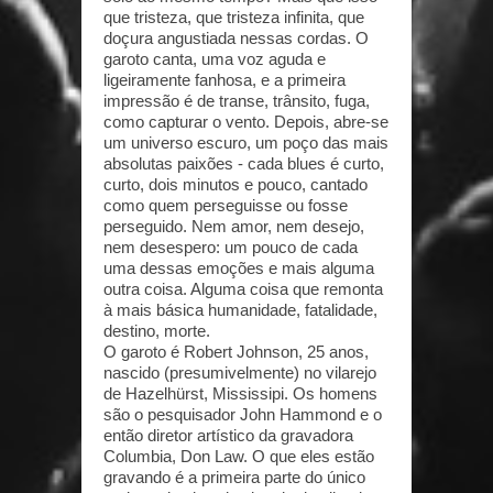
que tristeza, que tristeza infinita, que
doçura angustiada nessas cordas. O
garoto canta, uma voz aguda e
ligeiramente fanhosa, e a primeira
impressão é de transe, trânsito, fuga,
como capturar o vento. Depois, abre-se
um universo escuro, um poço das mais
absolutas paixões - cada blues é curto,
curto, dois minutos e pouco, cantado
como quem perseguisse ou fosse
perseguido. Nem amor, nem desejo,
nem desespero: um pouco de cada
uma dessas emoções e mais alguma
outra coisa. Alguma coisa que remonta
à mais básica humanidade, fatalidade,
destino, morte.
O garoto é Robert Johnson, 25 anos,
nascido (presumivelmente) no vilarejo
de Hazelhürst, Mississipi. Os homens
são o pesquisador John Hammond e o
então diretor artístico da gravadora
Columbia, Don Law. O que eles estão
gravando é a primeira parte do único