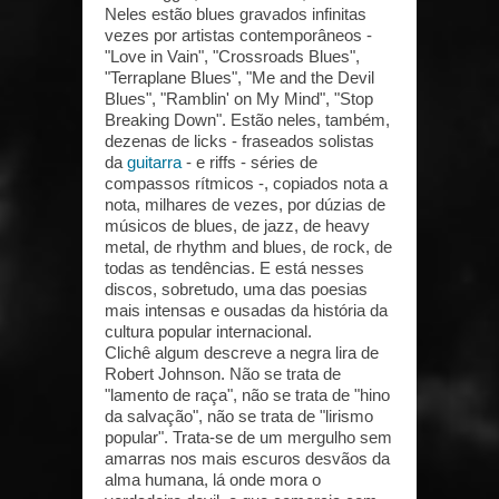
Neles estão blues gravados infinitas
vezes por artistas contemporâneos -
"Love in Vain", "Crossroads Blues",
"Terraplane Blues", "Me and the Devil
Blues", "Ramblin' on My Mind", "Stop
Breaking Down". Estão neles, também,
dezenas de licks - fraseados solistas
da
guitarra
- e riffs - séries de
compassos rítmicos -, copiados nota a
nota, milhares de vezes, por dúzias de
músicos de blues, de jazz, de heavy
metal, de rhythm and blues, de rock, de
todas as tendências. E está nesses
discos, sobretudo, uma das poesias
mais intensas e ousadas da história da
cultura popular internacional.
Clichê algum descreve a negra lira de
Robert Johnson. Não se trata de
"lamento de raça", não se trata de "hino
da salvação", não se trata de "lirismo
popular". Trata-se de um mergulho sem
amarras nos mais escuros desvãos da
alma humana, lá onde mora o