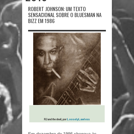
ROBERT JOHNSON: UM TEXTO
SENSACIONAL SOBRE O BLUESMAN NA
BIZZ EM 1986
RJ and the devil, por
LooselyLawless
Em dezembro de 1986 chegava às