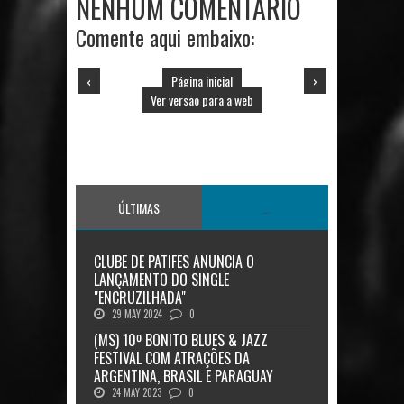
NENHUM COMENTÁRIO
Comente aqui embaixo:
‹
Página inicial
›
Ver versão para a web
ÚLTIMAS
...
CLUBE DE PATIFES ANUNCIA O
LANÇAMENTO DO SINGLE
"ENCRUZILHADA"
29 MAY 2024
0
(MS) 10º BONITO BLUES & JAZZ
FESTIVAL COM ATRAÇÕES DA
ARGENTINA, BRASIL E PARAGUAY
24 MAY 2023
0