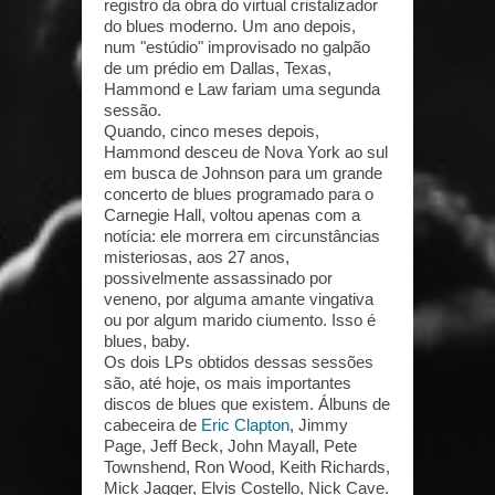
registro da obra do virtual cristalizador
do blues moderno. Um ano depois,
num "estúdio" improvisado no galpão
de um prédio em Dallas, Texas,
Hammond e Law fariam uma segunda
sessão.
Quando, cinco meses depois,
Hammond desceu de Nova York ao sul
em busca de Johnson para um grande
concerto de blues programado para o
Carnegie Hall, voltou apenas com a
notícia: ele morrera em circunstâncias
misteriosas, aos 27 anos,
possivelmente assassinado por
veneno, por alguma amante vingativa
ou por algum marido ciumento. Isso é
blues, baby.
Os dois LPs obtidos dessas sessões
são, até hoje, os mais importantes
discos de blues que existem. Álbuns de
cabeceira de
Eric Clapton
, Jimmy
Page, Jeff Beck, John Mayall, Pete
Townshend, Ron Wood, Keith Richards,
Mick Jagger, Elvis Costello, Nick Cave.