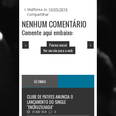
I. Malförea
às
10/05/2016
Compartilhar
NENHUM COMENTÁRIO
Comente aqui embaixo:
‹
Página inicial
›
Ver versão para a web
ÚLTIMAS
...
CLUBE DE PATIFES ANUNCIA O
LANÇAMENTO DO SINGLE
"ENCRUZILHADA"
29 MAY 2024
0