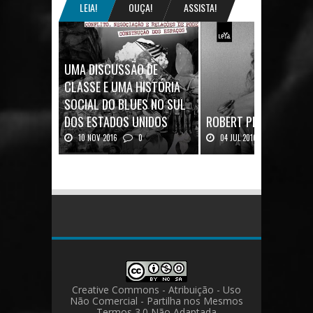
LEIA!
OUÇA!
ASSISTA!
UMA DISCUSSÃO DE
CLASSE E UMA HISTÓRIA
SOCIAL DO BLUES NO SUL
DOS ESTADOS UNIDOS
ROBERT PLANT: UMA V
10 NOV 2016
0
04 JUL 2016
0
Mais uma ótima oportunidade de
Robert Plant, o vocalista do
se aprofundar n...
Zeppeli...
Creative Commons - Atribuição - Uso
Não Comercial - Partilha nos Mesmos
Termos 3.0 Não Adaptada