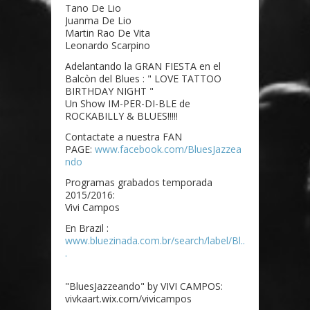
Tano De Lio
Juanma De Lio
Martin Rao De Vita
Leonardo Scarpino
Adelantando la GRAN FIESTA en el
Balcòn del Blues : " LOVE TATTOO
BIRTHDAY NIGHT "
Un Show IM-PER-DI-BLE de
ROCKABILLY & BLUES!!!!!
Contactate a nuestra FAN
PAGE:
www.facebook.com/BluesJazzea
ndo
Programas grabados temporada
2015/2016:
Vivi Campos
En Brazil :
www.bluezinada.com.br/search/label/Bl..
.
"BluesJazzeando" by VIVI CAMPOS:
vivkaart.wix.com/vivicampos