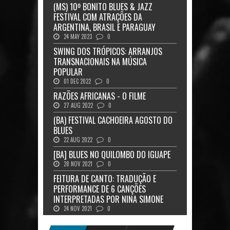
(MS) 10º BONITO BLUES & JAZZ
FESTIVAL COM ATRAÇÕES DA
ARGENTINA, BRASIL E PARAGUAY
24 MAY 2023
0
SWING DOS TRÓPICOS: ARRANJOS
TRANSNACIONAIS NA MÚSICA
POPULAR
01 DEC 2022
0
RAZÕES AFRICANAS - O FILME
27 AUG 2022
0
(BA) FESTIVAL CACHOEIRA AGOSTO DO
BLUES
22 AUG 2022
0
[BA] BLUES NO QUILOMBO DO IGUAPE
28 NOV 2021
0
FEITURA DE CANTO: TRADUÇÃO E
PERFORMANCE DE 6 CANÇÕES
INTERPRETADAS POR NINA SIMONE
24 NOV 2021
0