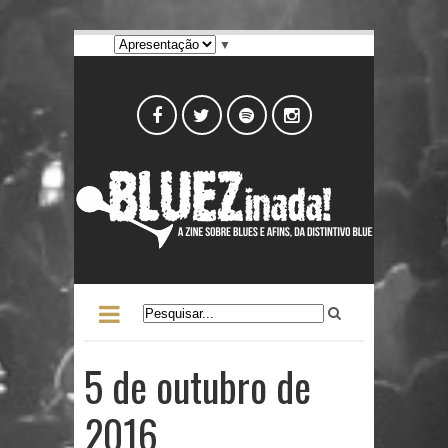
▼
5 de outubro de
2016