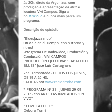
às 20h, direto da Argentina, com
produção e apresentação da atriz e
locutora Vivi Campos. Siga-a
no
Mixcloud
e nunca mais perca um
programa.
Descrição do episódio:
"BluesJazzeando"
Un viaje en el Tiempo, con historias y
ritmo!
-Programa De Radio-Idea, Producción y
Conducción: VIVI CAMPOS
PRODUCCIÓN EJECUTIVA: "CABALLITO
BLUES" José Luis Castagnaro
2da. Temporada -TODOS LOS JUEVES,
DE 19 A 20 HS,
SALIDAS por
www.radioarroba.com
* PROGRAMA Nº 31 - JUEVES 29-09-
2016- con ARTISTAS INVITADOS "EN
VIVO" :
" LOVE TATTOO "
Debora Tomé