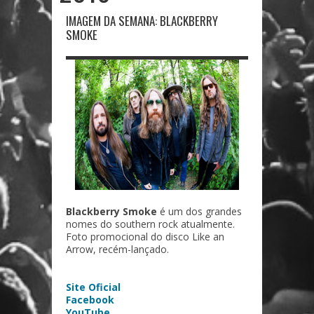
IMAGEM DA SEMANA: BLACKBERRY
SMOKE
Blackberry Smoke
é um dos grandes
nomes do southern rock atualmente.
Foto promocional do disco Like an
Arrow, recém-lançado.
Site Oficial
Facebook
YouTube