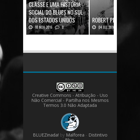
CLASSE E UMA HISTÓRIA
SOCIAL DO BLUES NO SUL
DOS ESTADOS UNIDOS
ROBERT PLANT: UMA V
10 NOV 2016
0
04 JUL 2016
0
Mais uma ótima oportunidade de
Robert Plant, o vocalista do
se aprofundar n...
Zeppeli...
Creative Commons - Atribuição - Uso
Não Comercial - Partilha nos Mesmos
Termos 3.0 Não Adaptada
BLUEZinada!
by
Malforea
-
Distintivo
Blue.