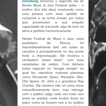
Grineberg
encerrou o segundo dia do
Bonito Blues & Jazz Festival (aliás – o
melhor dos três dias) mostrando como
uma pessoa com essa aptidão se
comporta e se torna amado por todos
que presenciam a sua singular
capacidade de transmitir algo de bom na
alma e perfeito harmonicamente.
Nesse Festival de Blues e Jazz, esse
paulistano da Mooca, foi
inacreditavelmente feliz em todas as
canções e principalmente no seu ponto
forte: a improvisação. Ele mostrou o
verdadeiro “piano blues”, com suas
variedades de estilos. Com Adriano
todos viajaram no “boogie woogie” no
qual fez relembrar notáveis pianistas
como Roosevelt Sykes, Memphis Slim,
Otis Spann, Dr. John e o grandioso Ray
Charles. Ele mostrou não só como tocar
maravilhosamente bem, mas interagir
com o público (algo cada vez mais raro
entre os artistas, onde muitos ficam no
palco como se fossem reis e os súditos