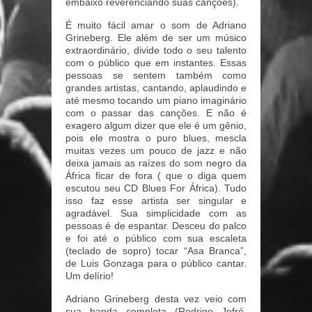
embaixo reverenciando suas canções).
É muito fácil amar o som de Adriano
Grineberg. Ele além de ser um músico
extraordinário, divide todo o seu talento
com o público que em instantes. Essas
pessoas se sentem também como
grandes artistas, cantando, aplaudindo e
até mesmo tocando um piano imaginário
com o passar das canções. E não é
exagero algum dizer que ele é um gênio,
pois ele mostra o puro blues, mescla
muitas vezes um pouco de jazz e não
deixa jamais as raízes do som negro da
África ficar de fora ( que o diga quem
escutou seu CD Blues For África). Tudo
isso faz esse artista ser singular e
agradável. Sua simplicidade com as
pessoas é de espantar. Desceu do palco
e foi até o público com sua escaleta
(teclado de sopro) tocar “Asa Branca”,
de Luis Gonzaga para o público cantar.
Um delírio!
Adriano Grineberg desta vez veio com
sua banda completa (Rodrigo Jofré,