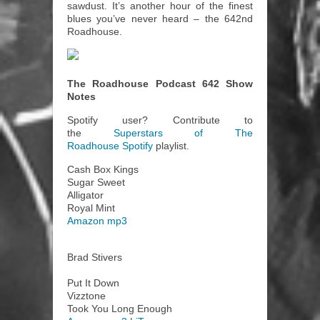
sawdust. It’s another hour of the finest
blues you’ve never heard – the 642nd
Roadhouse.
The Roadhouse Podcast 642 Show
Notes
Spotify user? Contribute to
the
Superstars of The
Roadhouse
Spotify
playlist.
Cash Box Kings
Sugar Sweet
Alligator
Royal Mint
Amazon mp3
Brad Stivers
Put It Down
Vizztone
Took You Long Enough