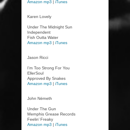
Amazon mp3
|
iTunes
Karen Lovely
Under The Midnight Sun
Independent
Fish Outta Water
Amazon mp3
|
iTunes
Jason Ricci
I’m Too Strong For You
EllerSoul
Approved By Snakes
Amazon mp3
|
iTunes
John Németh
Under The Gun
Memphis Grease Records
Feelin’ Freaky
Amazon mp3
|
iTunes