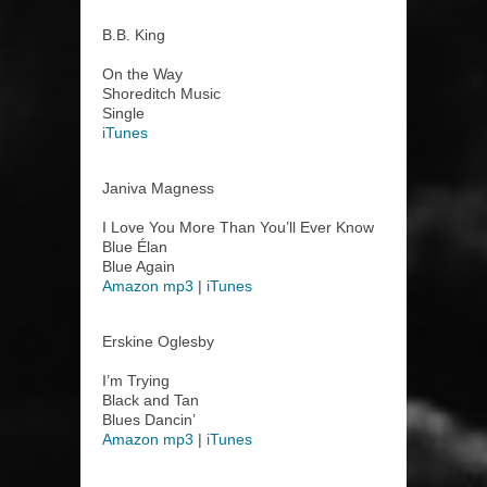
B.B. King
On the Way
Shoreditch Music
Single
iTunes
Janiva Magness
I Love You More Than You’ll Ever Know
Blue Élan
Blue Again
Amazon mp3
|
iTunes
Erskine Oglesby
I’m Trying
Black and Tan
Blues Dancin’
Amazon mp3
|
iTunes