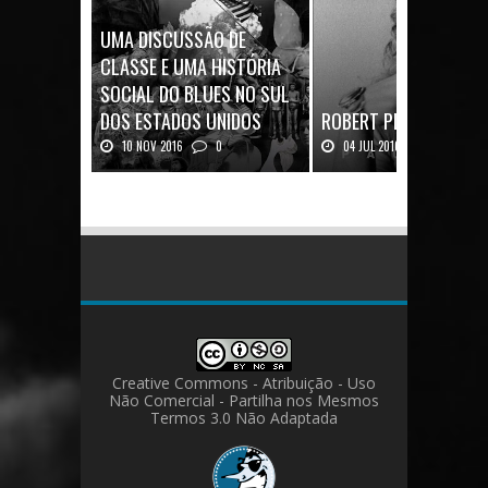
UMA DISCUSSÃO DE
CLASSE E UMA HISTÓRIA
SOCIAL DO BLUES NO SUL
DOS ESTADOS UNIDOS
ROBERT PLANT: UMA V
10 NOV 2016
0
04 JUL 2016
0
Mais uma ótima oportunidade de
Robert Plant, o vocalista do
se aprofundar n...
Zeppeli...
Creative Commons - Atribuição - Uso
Não Comercial - Partilha nos Mesmos
Termos 3.0 Não Adaptada