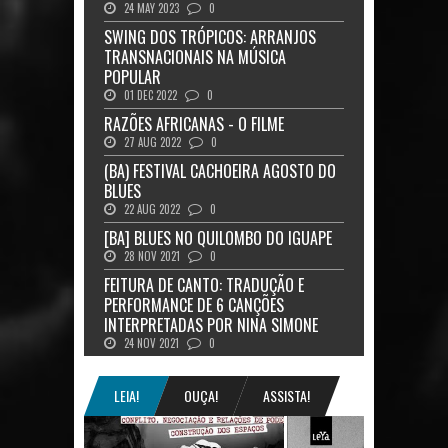
24 MAY 2023
0
SWING DOS TRÓPICOS: ARRANJOS
TRANSNACIONAIS NA MÚSICA
POPULAR
01 DEC 2022
0
RAZÕES AFRICANAS - O FILME
27 AUG 2022
0
(BA) FESTIVAL CACHOEIRA AGOSTO DO
BLUES
22 AUG 2022
0
[BA] BLUES NO QUILOMBO DO IGUAPE
28 NOV 2021
0
FEITURA DE CANTO: TRADUÇÃO E
PERFORMANCE DE 6 CANÇÕES
INTERPRETADAS POR NINA SIMONE
24 NOV 2021
0
LEIA!
OUÇA!
ASSISTA!