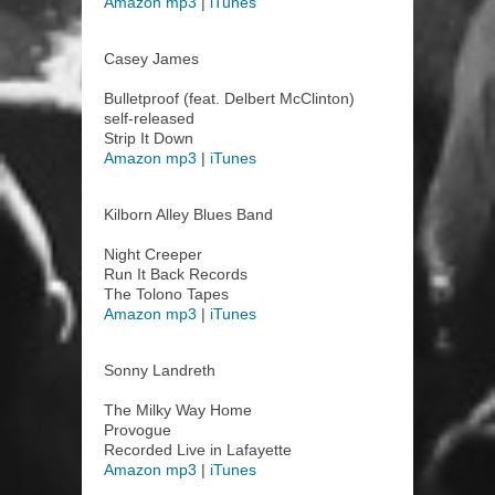
Amazon mp3
|
iTunes
Casey James
Bulletproof (feat. Delbert McClinton)
self-released
Strip It Down
Amazon mp3
|
iTunes
Kilborn Alley Blues Band
Night Creeper
Run It Back Records
The Tolono Tapes
Amazon mp3
|
iTunes
Sonny Landreth
The Milky Way Home
Provogue
Recorded Live in Lafayette
Amazon mp3
|
iTunes