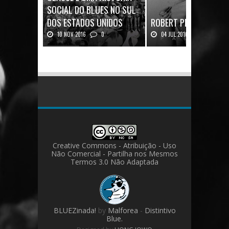
SOCIAL DO BLUES NO SUL
DOS ESTADOS UNIDOS
ROBERT PLANT: UMA V
10 NOV 2016
0
04 JUL 2016
0
Mais uma ótima oportunidade de
Robert Plant, o vocalista do
se aprofundar n...
Zeppeli...
Creative Commons - Atribuição - Uso
Não Comercial - Partilha nos Mesmos
Termos 3.0 Não Adaptada
BLUEZinada!
by
Malforea
-
Distintivo
Blue.