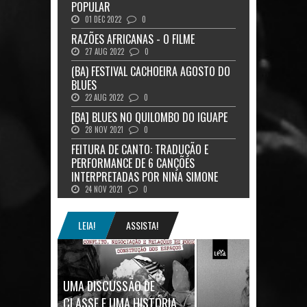
POPULAR
01 DEC 2022
0
RAZÕES AFRICANAS - O FILME
27 AUG 2022
0
(BA) FESTIVAL CACHOEIRA AGOSTO DO
BLUES
22 AUG 2022
0
[BA] BLUES NO QUILOMBO DO IGUAPE
28 NOV 2021
0
FEITURA DE CANTO: TRADUÇÃO E
PERFORMANCE DE 6 CANÇÕES
INTERPRETADAS POR NINA SIMONE
24 NOV 2021
0
LEIA!
ASSISTA!
UMA DISCUSSÃO DE
CLASSE E UMA HISTÓRIA