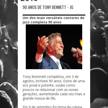
90 ANOS DE TONY BENNETT - JG
Um dos mais versáteis cantores de
jazz completa 90 anos
Tony Bennnett completou, em 3 de
agosto, incríveis 90 anos. Dono de uma
voz jovial e potente, soube como
poucos se relacionar com as novas
gerações, aumentando cada vez mais a
grande massa de fãs.
Em 9 de setembro foi tema da coluna