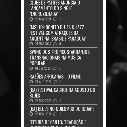
CLUBE DE PATIFES ANUNCIA O
LANÇAMENTO DO SINGLE
"ENCRUZILHADA"
29 MAY 2024
0
(MS) 10º BONITO BLUES & JAZZ
FESTIVAL COM ATRAÇÕES DA
ARGENTINA, BRASIL E PARAGUAY
24 MAY 2023
0
SWING DOS TRÓPICOS: ARRANJOS
TRANSNACIONAIS NA MÚSICA
POPULAR
01 DEC 2022
0
RAZÕES AFRICANAS - O FILME
27 AUG 2022
0
(BA) FESTIVAL CACHOEIRA AGOSTO DO
BLUES
22 AUG 2022
0
[BA] BLUES NO QUILOMBO DO IGUAPE
28 NOV 2021
0
FEITURA DE CANTO: TRADUÇÃO E