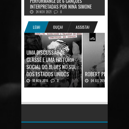
PERFORMANCE DE 6 CANÇÕES
INTERPRETADAS POR NINA SIMONE
24 NOV 2021
0
LEIA!
OUÇA!
ASSISTA!
UMA DISCUSSÃO DE
CLASSE E UMA HISTÓRIA
SOCIAL DO BLUES NO SUL
DOS ESTADOS UNIDOS
ROBERT PLANT: UMA V
10 NOV 2016
0
04 JUL 2016
0
Mais uma ótima oportunidade de
Robert Plant, o vocalista do
se aprofundar n...
Zeppeli...