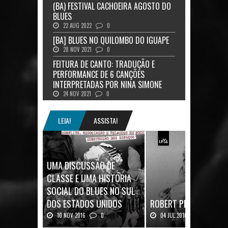
(BA) FESTIVAL CACHOEIRA AGOSTO DO
BLUES
22 AUG 2022
0
[BA] BLUES NO QUILOMBO DO IGUAPE
28 NOV 2021
0
FEITURA DE CANTO: TRADUÇÃO E
PERFORMANCE DE 6 CANÇÕES
INTERPRETADAS POR NINA SIMONE
24 NOV 2021
0
LEIA!
ASSISTA!
UMA DISCUSSÃO DE
CLASSE E UMA HISTÓRIA
SOCIAL DO BLUES NO SUL
DOS ESTADOS UNIDOS
ROBERT PLANT: UMA V
10 NOV 2016
0
04 JUL 2016
0
Mais uma ótima oportunidade de
Robert Plant, o vocalista do