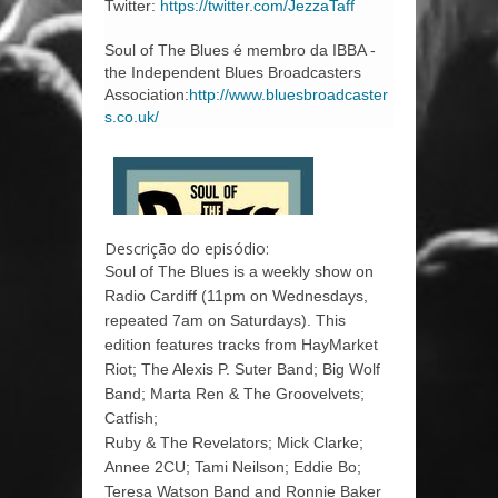
Twitter:
https://twitter.com/JezzaTaff
Soul of The Blues é membro da IBBA -
the Independent Blues Broadcasters
Association:
http://www.bluesbroadcaster
s.co.uk/
Descrição do episódio:
Soul of The Blues is a weekly show on
Radio Cardiff (11pm on Wednesdays,
repeated 7am on Saturdays). This
edition features tracks from HayMarket
Riot; The Alexis P. Suter Band; Big Wolf
Band; Marta Ren & The Groovelvets;
Catfish;
Ruby & The Revelators; Mick Clarke;
Annee 2CU; Tami Neilson; Eddie Bo;
Teresa Watson Band and Ronnie Baker