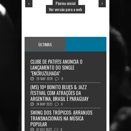
‹
Página inicial
›
Ver versão para a web
ÚLTIMAS
...
CLUBE DE PATIFES ANUNCIA O
LANÇAMENTO DO SINGLE
"ENCRUZILHADA"
29 MAY 2024
0
(MS) 10º BONITO BLUES & JAZZ
FESTIVAL COM ATRAÇÕES DA
ARGENTINA, BRASIL E PARAGUAY
24 MAY 2023
0
SWING DOS TRÓPICOS: ARRANJOS
TRANSNACIONAIS NA MÚSICA
POPULAR
01 DEC 2022
0