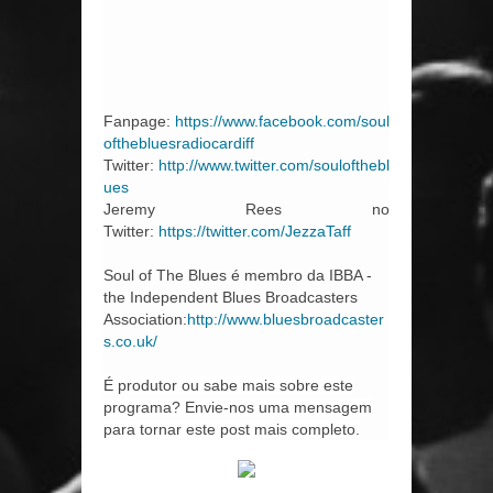
Fanpage:
https://www.facebook.com/soul
ofthebluesradiocardiff
Twitter:
http://www.twitter.com/soulofthebl
ues
Jeremy Rees no
Twitter:
https://twitter.com/JezzaTaff
Soul of The Blues é membro da IBBA -
the Independent Blues Broadcasters
Association:
http://www.bluesbroadcaster
s.co.uk/
É produtor ou sabe mais sobre este
programa? Envie-nos uma mensagem
para tornar este post mais completo.