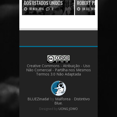
DOS ESTADOS UNIDOS
ROBERT PLANT: UMA V
10 NOV 2016
0
04 JUL 2016
0
Mais uma ótima oportunidade de
Robert Plant, o vocalista do
se aprofundar n...
Zeppeli...
Creative Commons - Atribuição - Uso
Não Comercial - Partilha nos Mesmos
Termos 3.0 Não Adaptada
BLUEZinada!
by
Malforea
-
Distintivo
Blue.
Designed by
UONG JOWO