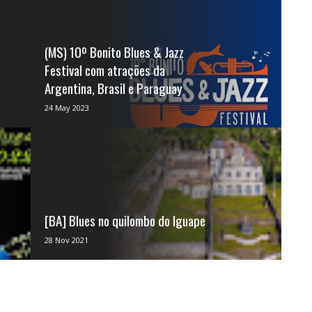
(MS) 10º Bonito Blues & Jazz
Festival com atrações da
Argentina, Brasil e Paraguay
O mês de junho será especial para a
24 May 2023
cidade de Bonito - Mato Grosso do Sul. É
que acontece nos dias 8...
[BA] Blues no quilombo do Iguape
Da cidade para o campo!!! Buscando o
28 Nov 2021
reencontro do Blues com suas raízes, o
Festival Cachoeira Agost...