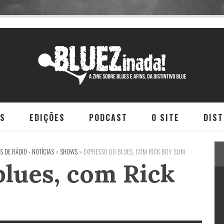
NS
EDIÇÕES
PODCAST
O SITE
DIST
 DE RÁDIO - NOTÍCIAS
»
SHOWS
»
EXPRESSO DO BLUES, COM RICK BOY SLIM
blues, com Rick