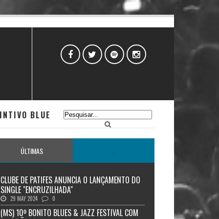
INTIVO BLUE
ÚLTIMAS
...
CLUBE DE PATIFES ANUNCIA O LANÇAMENTO DO
SINGLE "ENCRUZILHADA"
29 MAY 2024
0
(MS) 10º BONITO BLUES & JAZZ FESTIVAL COM