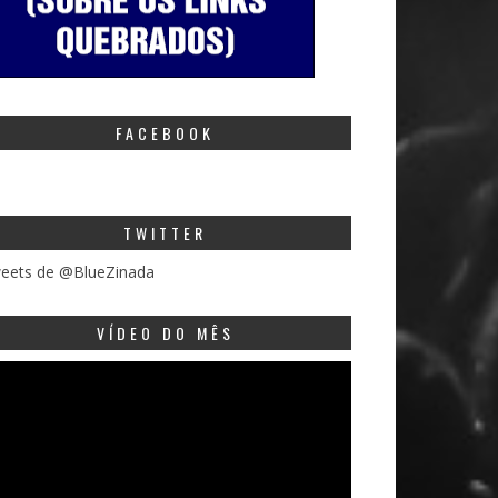
FACEBOOK
TWITTER
eets de @BlueZinada
VÍDEO DO MÊS