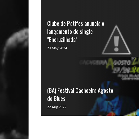
Clube de Patifes anuncia o
lançamento do single
"Encruzilhada"
A faixa estará disponível nas plataformas
29 May 2024
de streaming nesta sexta-feira, 31Foto:
Guilherme Caixeta ...
(BA) Festival Cachoeira Agosto
do Blues
Festival de Blues retorna e vai acontecer
22 Aug 2022
na Histórica cidade de Cachoeira no
Recôncavo Baiano ...