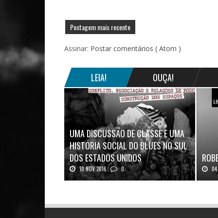
Postagem mais recente
Assinar:
Postar comentários ( Atom )
LEIA!
OUÇA!
UMA DISCUSSÃO DE CLASSE E UMA
HISTÓRIA SOCIAL DO BLUES NO SUL
DOS ESTADOS UNIDOS
ROBE
10 NOV 2016
0
04 
Mais uma ótima oportunidade de se
Robert
aprofundar n...