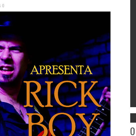
: 0
O