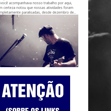
 você acompanhava nosso trabalho por aqui,
m certeza notou que nossas atividades foram
mpletamente paralisadas, desde dezembro de...