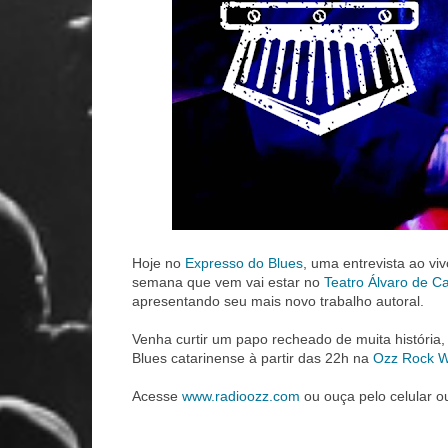
Hoje no
Expresso do Blues
,
uma entrevista ao viv
semana que vem vai estar no
Teatro Álvaro de C
apresentando seu mais novo trabalho autoral.
Venha curtir um papo recheado de muita história,
Blues catarinense à partir das 22h na
Ozz Rock W
Acesse
www.radioozz.com
ou ouça pelo celular o