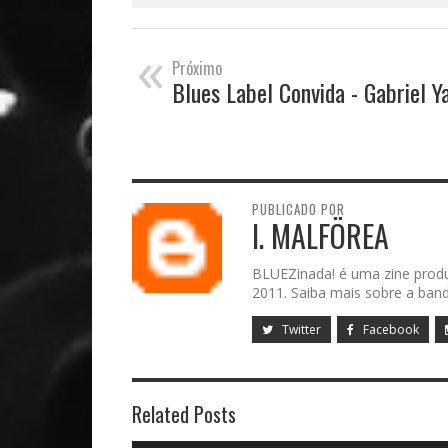
«
Próximo
Blues Label Convida - Gabriel Y
PUBLICADO POR
I. MALFÖREA
BLUEZinada! é uma zine prod
2011. Saiba mais sobre a band
Twitter
Facebook
Related Posts