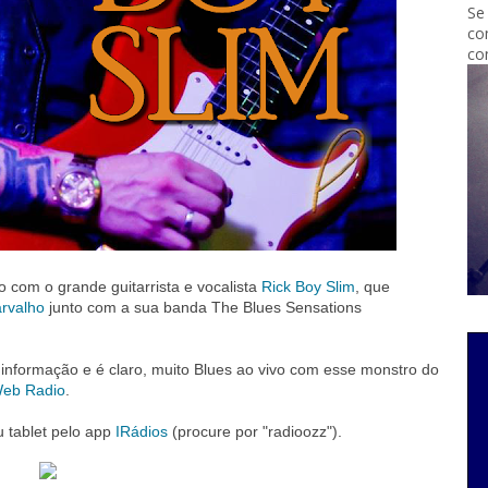
Se
co
co
o com o grande guitarrista e vocalista
Rick Boy Slim
, que
arvalho
junto com a sua banda The Blues Sensations
 informação e é claro, muito Blues ao vivo com esse monstro do
eb Radio
.
u tablet pelo app
IRádios
(procure por "radioozz").