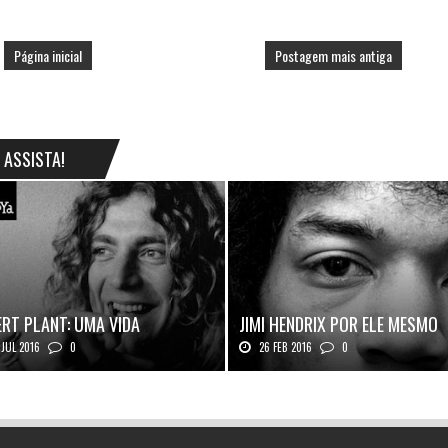
Página inicial
Postagem mais antiga
ASSISTA!
RT PLANT: UMA VIDA
JIMI HENDRIX POR ELE MESMO
JUL 2016
0
26 FEB 2016
0
 Plant, o vocalista do Led Zeppeli...
Texto histórico expõe a mente do mestr