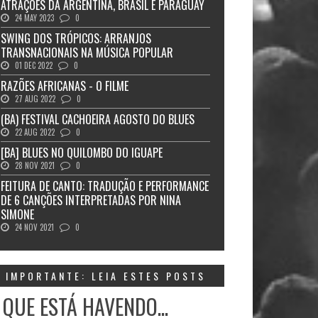
ATRAÇÕES DA ARGENTINA, BRASIL E PARAGUAY
24 MAY 2023
0
SWING DOS TRÓPICOS: ARRANJOS
TRANSNACIONAIS NA MÚSICA POPULAR
01 DEC 2022
0
RAZÕES AFRICANAS - O FILME
27 AUG 2022
0
(BA) FESTIVAL CACHOEIRA AGOSTO DO BLUES
22 AUG 2022
0
[BA] BLUES NO QUILOMBO DO IGUAPE
28 NOV 2021
0
FEITURA DE CANTO: TRADUÇÃO E PERFORMANCE
DE 6 CANÇÕES INTERPRETADAS POR NINA
SIMONE
24 NOV 2021
0
IMPORTANTE: LEIA ESTES POSTS
 QUE ESTÁ HAVENDO...