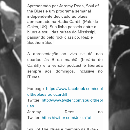
Apresentado por Jeremy Rees, Soul of
the Blues é um programa semanal
independente dedicado ao blues,
apresentado na Radio Cardiff (País de
Gales, UK). Sua linha passeia entre o
blues e soul, das raízes do Mississipi,
passando pelo rock clássico, R&B e
Southern Soul.
A apresentação ao vivo se dá nas
quartas às 9 da manhã (horário de
Cardiff) e a versão podcast é liberada
sempre aos domingos, inclusive no
iTunes.
Fanpage:
https://www.facebook.com/soul
ofthebluesradiocardiff
Twitter:
http://www.twitter.com/soulofthebl
ues
Jeremy Rees no
Twitter:
https://twitter.com/JezzaTaff
Soul of The Blues é membro da IBBA -