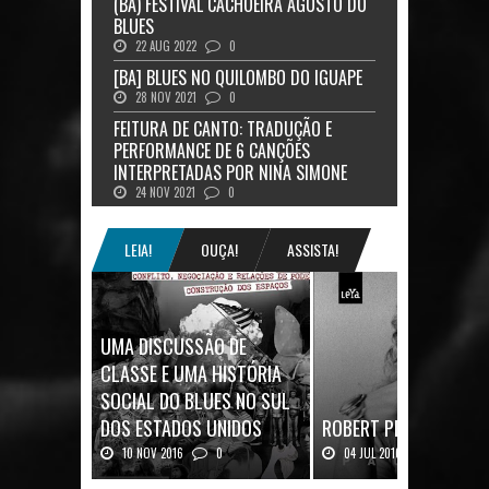
(BA) FESTIVAL CACHOEIRA AGOSTO DO
BLUES
22 AUG 2022
0
[BA] BLUES NO QUILOMBO DO IGUAPE
28 NOV 2021
0
FEITURA DE CANTO: TRADUÇÃO E
PERFORMANCE DE 6 CANÇÕES
INTERPRETADAS POR NINA SIMONE
24 NOV 2021
0
LEIA!
OUÇA!
ASSISTA!
UMA DISCUSSÃO DE
CLASSE E UMA HISTÓRIA
SOCIAL DO BLUES NO SUL
DOS ESTADOS UNIDOS
ROBERT PLANT: UMA V
10 NOV 2016
0
04 JUL 2016
0
Mais uma ótima oportunidade de
Robert Plant, o vocalista do
se aprofundar n...
Zeppeli...