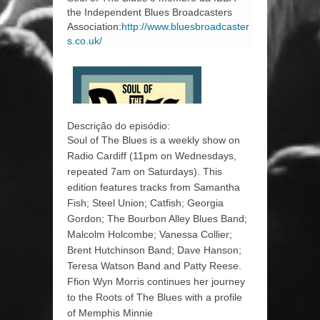
the Independent Blues Broadcasters
Association:
http://www.bluesbroadcaster
s.co.uk/
Descrição do episódio:
Soul of The Blues is a weekly show on
Radio Cardiff (11pm on Wednesdays,
repeated 7am on Saturdays). This
edition features tracks from Samantha
Fish; Steel Union; Catfish; Georgia
Gordon; The Bourbon Alley Blues Band;
Malcolm Holcombe; Vanessa Collier;
Brent Hutchinson Band; Dave Hanson;
Teresa Watson Band and Patty Reese.
Ffion Wyn Morris continues her journey
to the Roots of The Blues with a profile
of Memphis Minnie