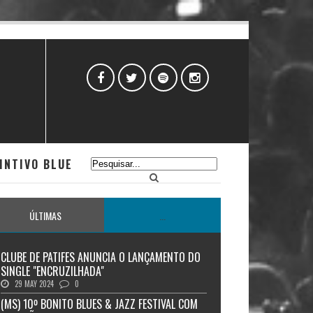
INTIVO BLUE
ÚLTIMAS
...
CLUBE DE PATIFES ANUNCIA O LANÇAMENTO DO
SINGLE "ENCRUZILHADA"
29 MAY 2024
0
(MS) 10º BONITO BLUES & JAZZ FESTIVAL COM