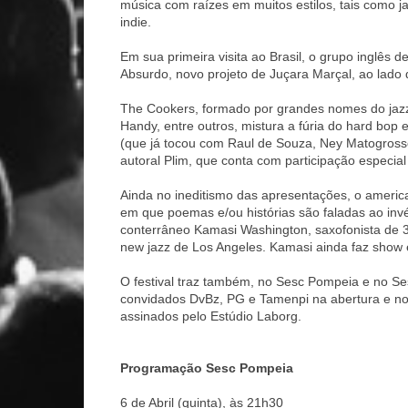
música com raízes em muitos estilos, tais como jazz
indie.
Em sua primeira visita ao Brasil, o grupo inglês
Absurdo, novo projeto de Juçara Marçal, ao lad
The Cookers, formado por grandes nomes do jaz
Handy, entre outros, mistura a fúria do hard bop 
(que já tocou com Raul de Souza, Ney Matogrosso
autoral Plim, que conta com participação especial
Ainda no ineditismo das apresentações, o america
em que poemas e/ou histórias são faladas ao inv
conterrâneo Kamasi Washington, saxofonista de 3
new jazz de Los Angeles. Kamasi ainda faz show 
O festival traz também, no Sesc Pompeia e no 
convidados DvBz, PG e Tamenpi na abertura e n
assinados pelo Estúdio Laborg.
Programação Sesc Pompeia
6 de Abril (quinta), às 21h30