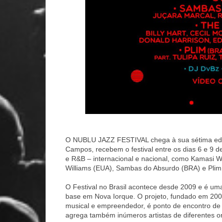
O NUBLU JAZZ FESTIVAL chega à sua sétima edi
Campos, recebem o festival entre os dias 6 e 9 d
e R&B – internacional e nacional, como Kamasi
Williams (EUA), Sambas do Absurdo (BRA) e Plim
O Festival no Brasil acontece desde 2009 e é um
base em Nova Iorque. O projeto, fundado em 2002,
musical e empreendedor, é ponto de encontro de
agrega também inúmeros artist
as de diferentes o