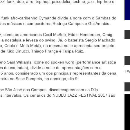
, funk, dub, afro, trip hop, psicodelia, techno, jazz, hip-hop e
 de funk afro-caribenho Cymande divide a noite com o Sambas do
o dos músicos e compositores Rodrigo Campos e Gui Amabis.
z, como os americanos Cecil McBee, Eddie Henderson, Craig
e a nostalgia e leveza do swing. Já, o baterista Sergio Machado
, Criolo e Metá Metá), na mesma noite apresenta seu projeto
 de Kiko Dinucci, Thiago França e Tulipa Ruiz.
no Saul Williams, ícone do spoken word (performance artística
és de cantadas), divide a noite de apresentações com o
Tw
5 anos, considerado um dos principais representantes da cena
extra no Sesc Pompeia, no domingo, dia 9.
Sesc São José dos Campos, discotecagens com os DJs
os intervalos. Os cenários do NUBLU JAZZ FESTIVAL 2017 são