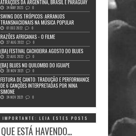
ATRAÇÕES DA ARGENTINA, BRASIL E PARAGUAY
24 MAY 2023
0
SWING DOS TRÓPICOS: ARRANJOS
TRANSNACIONAIS NA MÚSICA POPULAR
01 DEC 2022
0
RAZÕES AFRICANAS - O FILME
27 AUG 2022
0
(BA) FESTIVAL CACHOEIRA AGOSTO DO BLUES
22 AUG 2022
0
[BA] BLUES NO QUILOMBO DO IGUAPE
28 NOV 2021
0
FEITURA DE CANTO: TRADUÇÃO E PERFORMANCE
DE 6 CANÇÕES INTERPRETADAS POR NINA
SIMONE
24 NOV 2021
0
IMPORTANTE: LEIA ESTES POSTS
 QUE ESTÁ HAVENDO...