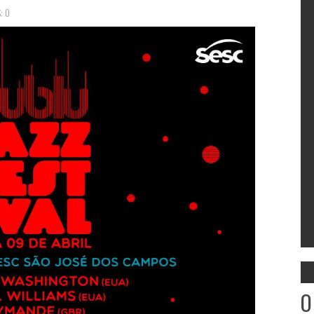
: 0
O