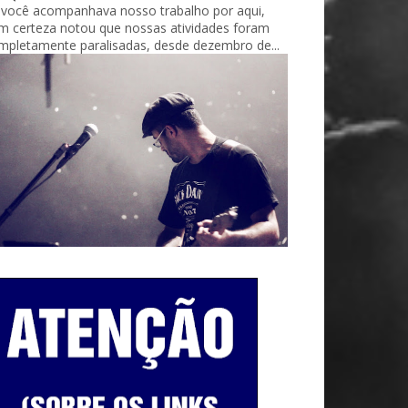
 você acompanhava nosso trabalho por aqui,
m certeza notou que nossas atividades foram
mpletamente paralisadas, desde dezembro de...