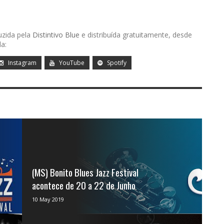
uzida pela
Distintivo Blue
e distribuída gratuitamente, desde
a:
Instagram
YouTube
Spotify
(MS) Bonito Blues Jazz Festival
acontece de 20 a 22 de Junho
Há eventos que iniciam através de sonhos.
10 May 2019
Com a continuidade e principalmente
credibilidade, ...