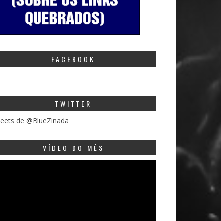
FACEBOOK
TWITTER
eets de @BlueZinada
VÍDEO DO MÊS