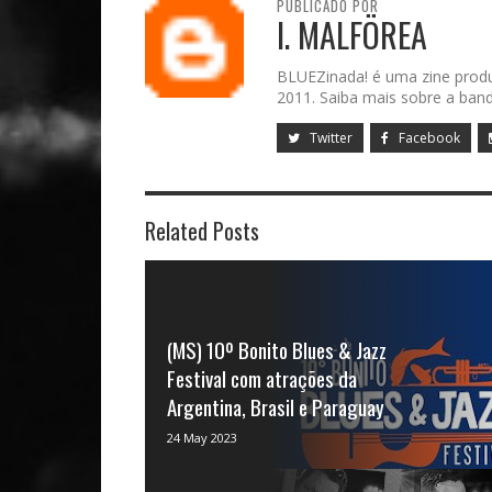
PUBLICADO POR
I. MALFÖREA
BLUEZinada! é uma zine prod
2011. Saiba mais sobre a band
Twitter
Facebook
Related Posts
(MS) 10º Bonito Blues & Jazz
Festival com atrações da
Argentina, Brasil e Paraguay
O mês de junho será especial para a
24 May 2023
cidade de Bonito - Mato Grosso do Sul. É
que acontece nos dias 8...