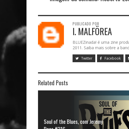
PUBLICADO POR
I. MALFÖREA
BLUEZinada! é uma zine prod
2011. Saiba mais sobre a band
Twitter
Facebook
Related Posts
Soul of the Blues, com Jeremy
Rees #216