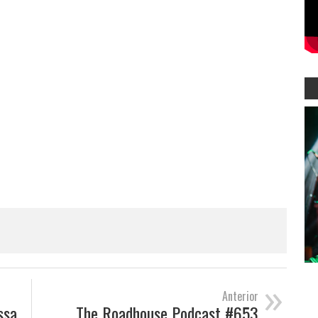
»
Anterior
ssa
The Roadhouse Podcast #653