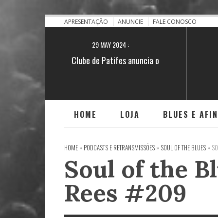
28 NOV 2021 :
[BA] Blues no quilombo do Iguape
APRESENTAÇÃO
ANUNCIE
FALE CONOSCO
29 MAY 2024 :
Clube de Patifes anuncia o
lançamento do single "Encruzilhada"
HOME
LOJA
BLUES E AFI
HOME
»
PODCASTS E RETRANSMISSÕES
»
SOUL OF THE BLUES
»
SO
Soul of the 
Rees #209