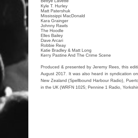
Bettye Lavette
Kyle T. Hurley
Matt Patershuk
Mississippi MacDonald
Kara Grainger
Johnny Rawls
The Hoodle
Elles Bailey
Dave Arcari
Robbie Reay
Katie Bradley & Matt Long
Kerry Pastine And The Crime Scene
Produced & presented by Jeremy Rees, this edi
August 2017. It was also heard in syndication on
New Zealand (Spellbound Harbour Radio), Puerto
in the UK (WRFN 1025; Pennine 1 Radio, Yorkshire;