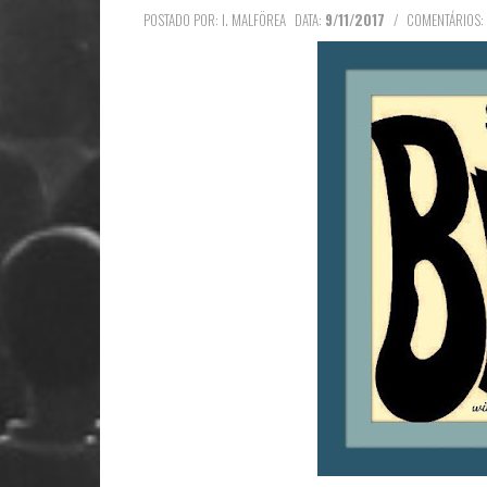
POSTADO POR: I. MALFÖREA
DATA:
9/11/2017
/
COMENTÁRIOS: