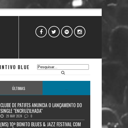
INTIVO BLUE
ÚLTIMAS
...
CLUBE DE PATIFES ANUNCIA O LANÇAMENTO DO
SINGLE "ENCRUZILHADA"
29 MAY 2024
0
(MS) 10º BONITO BLUES & JAZZ FESTIVAL COM