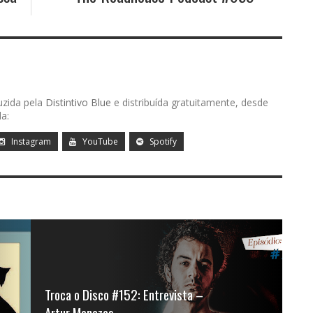
uzida pela
Distintivo Blue
e distribuída gratuitamente, desde
a:
Instagram
YouTube
Spotify
Troca o Disco #152: Entrevista –
Artur Menezes