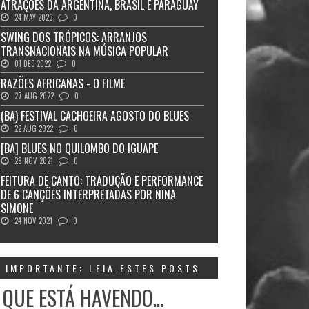
ATRAÇÕES DA ARGENTINA, BRASIL E PARAGUAY
24 MAY 2023
0
SWING DOS TRÓPICOS: ARRANJOS
TRANSNACIONAIS NA MÚSICA POPULAR
01 DEC 2022
0
RAZÕES AFRICANAS - O FILME
27 AUG 2022
0
(BA) FESTIVAL CACHOEIRA AGOSTO DO BLUES
22 AUG 2022
0
[BA] BLUES NO QUILOMBO DO IGUAPE
28 NOV 2021
0
FEITURA DE CANTO: TRADUÇÃO E PERFORMANCE
DE 6 CANÇÕES INTERPRETADAS POR NINA
SIMONE
24 NOV 2021
0
IMPORTANTE: LEIA ESTES POSTS
 QUE ESTÁ HAVENDO...