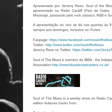
Apresentado por Jeremy Rees, Soul of the Bl
apresentado na Radio Cardiff (País de Gales, 
Mississipi, passando pelo rock clássico, R&B e So
A apresentação ao vivo se dá nas quartas às 9 
sempre aos domingos, inclusive no iTunes.
Fanpage:
https://www.facebook.com/souloftheblue
Twitter:
http://www.twitter.com/souloftheblues
Jeremy Rees no Twitter:
https://twitter.com/JezzaT
Soul of The Blues é membro da IBBA - the Indep
Association:
http://www.bluesbroadcasters.co.uk/
Soul of The Blues is a weekly show on Radio Ca
edition features tracks from..