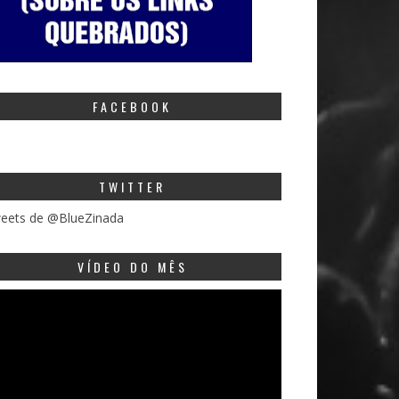
FACEBOOK
TWITTER
eets de @BlueZinada
VÍDEO DO MÊS