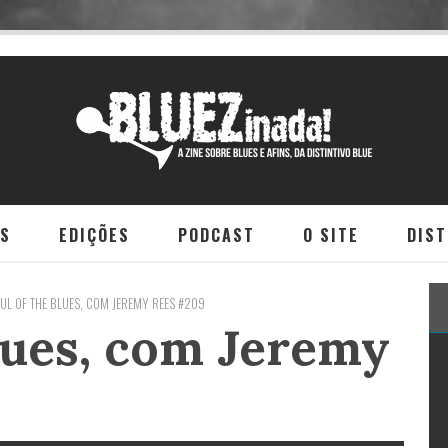
NS
EDIÇÕES
PODCAST
O SITE
DIST
UL OF THE BLUES, COM JEREMY REES #209
Blues, com Jeremy