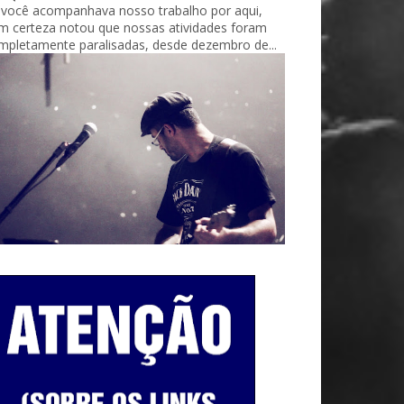
 você acompanhava nosso trabalho por aqui,
m certeza notou que nossas atividades foram
mpletamente paralisadas, desde dezembro de...