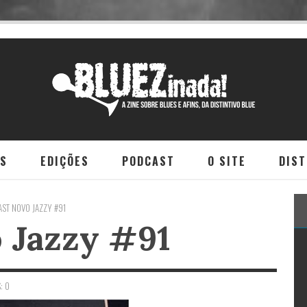
NS
EDIÇÕES
PODCAST
O SITE
DIST
ST NOVO JAZZY #91
 Jazzy #91
: 0