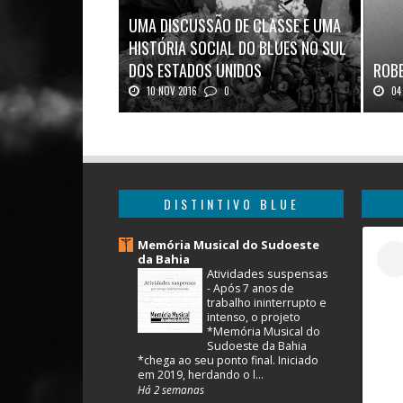
UMA DISCUSSÃO DE CLASSE E UMA
HISTÓRIA SOCIAL DO BLUES NO SUL
DOS ESTADOS UNIDOS
ROBE
10 NOV 2016
0
04 
Mais uma ótima oportunidade de se
Robert
aprofundar n...
DISTINTIVO BLUE
Memória Musical do Sudoeste
da Bahia
Atividades suspensas
-
Após 7 anos de
trabalho ininterrupto e
intenso, o projeto
*Memória Musical do
Sudoeste da Bahia
*chega ao seu ponto final. Iniciado
em 2019, herdando o l...
Há 2 semanas