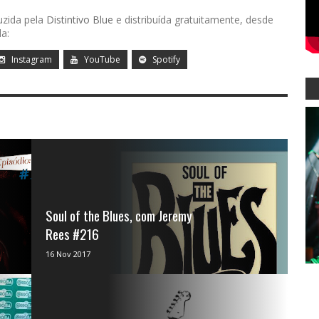
uzida pela
Distintivo Blue
e distribuída gratuitamente, desde
a:
Instagram
YouTube
Spotify
Soul of the Blues, com Jeremy
Rees #216
Apresentado por Jeremy Rees, Soul of the
16 Nov 2017
Blues é um programa semanal
independente dedicado ao blu...