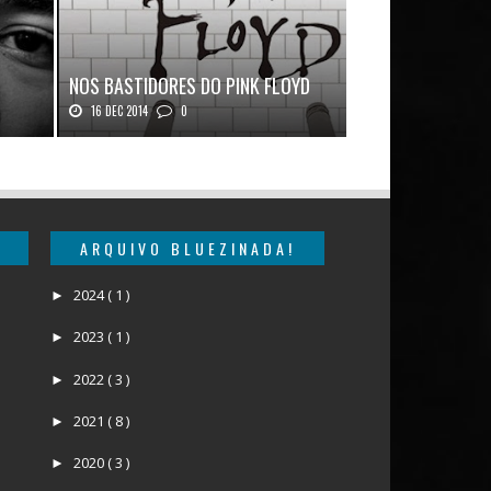
LUZ & SOMBRA:
NOS BASTIDORES DO PINK FLOYD
JIMMY PAGE
16 DEC 2014
0
17 NOV 2012
0
e J...
Nos Bastidores do Pink Floyd Autor: Mark B...
Luz & Sombra: Conve
ARQUIVO BLUEZINADA!
2024
( 1 )
►
2023
( 1 )
►
2022
( 3 )
►
2021
( 8 )
►
2020
( 3 )
►