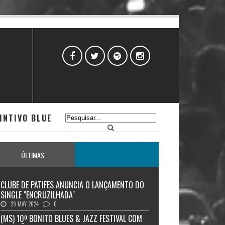
INTIVO BLUE
ÚLTIMAS
...
CLUBE DE PATIFES ANUNCIA O LANÇAMENTO DO
SINGLE "ENCRUZILHADA"
29 MAY 2024
0
(MS) 10º BONITO BLUES & JAZZ FESTIVAL COM