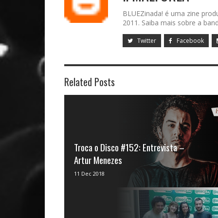
BLUEZinada! é uma zine prod
2011. Saiba mais sobre a band
Twitter
Facebook
Related Posts
Troca o Disco #152: Entrevista –
Artur Menezes
Neste episódio João Paulo , Henrique
11 Dec 2018
Machado e Bruno Hiago batem ...