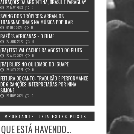
ATRAÇÕES DA ARGENTINA, BRASIL E PARAGUAY
24 MAY 2023
0
SWING DOS TRÓPICOS: ARRANJOS
TRANSNACIONAIS NA MÚSICA POPULAR
01 DEC 2022
0
RAZÕES AFRICANAS - O FILME
27 AUG 2022
0
(BA) FESTIVAL CACHOEIRA AGOSTO DO BLUES
22 AUG 2022
0
[BA] BLUES NO QUILOMBO DO IGUAPE
28 NOV 2021
0
FEITURA DE CANTO: TRADUÇÃO E PERFORMANCE
DE 6 CANÇÕES INTERPRETADAS POR NINA
SIMONE
24 NOV 2021
0
IMPORTANTE: LEIA ESTES POSTS
 QUE ESTÁ HAVENDO...