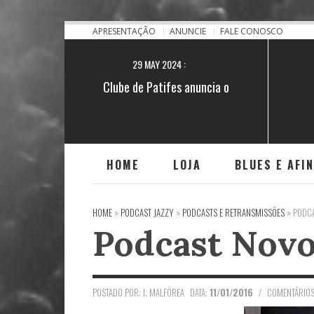
28 NOV 2021 :
[BA] Blues no quilombo do Iguape
APRESENTAÇÃO
ANUNCIE
FALE CONOSCO
29 MAY 2024 :
Clube de Patifes anuncia o
lançamento do single "Encruzilhada"
HOME
LOJA
BLUES E AFI
HOME
»
PODCAST JAZZY
»
PODCASTS E RETRANSMISSÕES
»
PODCA
Podcast Novo
POSTADO POR: I. MALFÖREA
DATA:
11/01/2016
/
COMENTÁRIOS