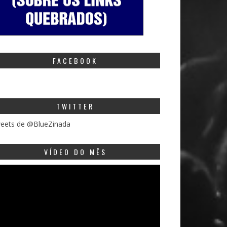
FACEBOOK
TWITTER
eets de @BlueZinada
VÍDEO DO MÊS