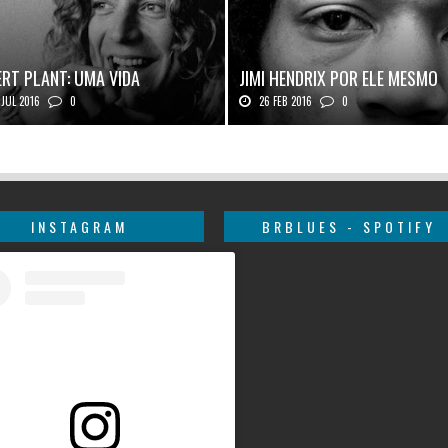
RT PLANT: UMA VIDA
JIMI HENDRIX POR ELE MESMO
JUL 2016
0
26 FEB 2016
0
 Plant, o vocalista do Led Zeppeli...
Texto histórico expõe a mente do mestr
INSTAGRAM
BRBLUES - SPOTIFY