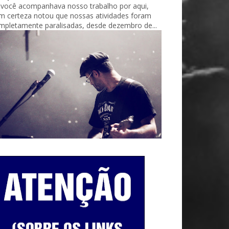
 você acompanhava nosso trabalho por aqui,
m certeza notou que nossas atividades foram
mpletamente paralisadas, desde dezembro de...