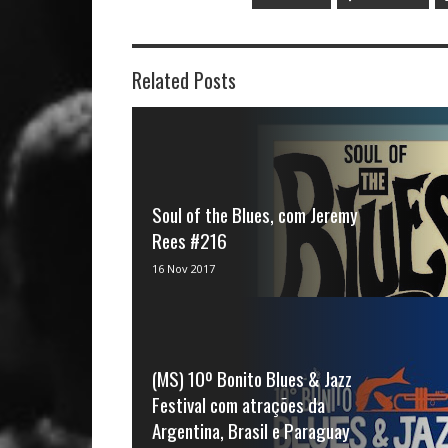
Related Posts
Soul of the Blues, com Jeremy
Rees #216
Apresentado por Jeremy Rees, Soul of the
16 Nov 2017
Blues é um programa semanal
independente dedicado ao blu...
(MS) 10º Bonito Blues & Jazz
Festival com atrações da
Argentina, Brasil e Paraguay