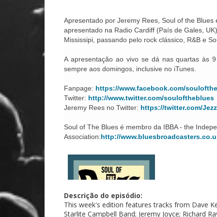
Apresentado por Jeremy Rees, Soul of the Blues
apresentado na Radio Cardiff (País de Gales, UK).
Mississipi, passando pelo rock clássico, R&B e So
A apresentação ao vivo se dá nas quartas às 9 
sempre aos domingos, inclusive no iTunes.
Fanpage:
https://www.facebook.com/soulofthe
Twitter:
http://www.twitter.com/souloftheblues
Jeremy Rees no Twitter:
https://twitter.com/Jez
Soul of The Blues é membro da IBBA - the Indep
Association:
http://www.bluesbroadcasters.co.u
Descrição do episódio:
This week's edition features tracks from Dave Ke
Starlite Campbell Band; Jeremy Joyce; Richard Ray 