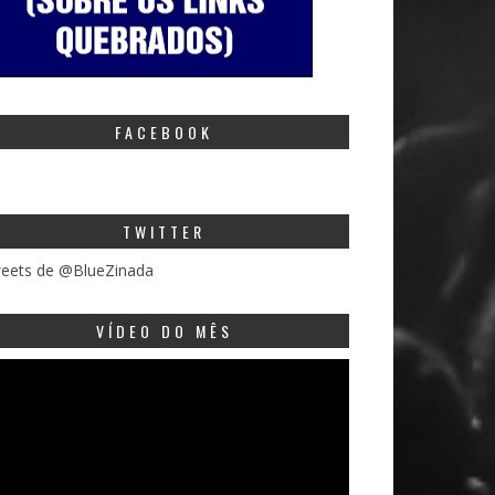
FACEBOOK
TWITTER
eets de @BlueZinada
VÍDEO DO MÊS