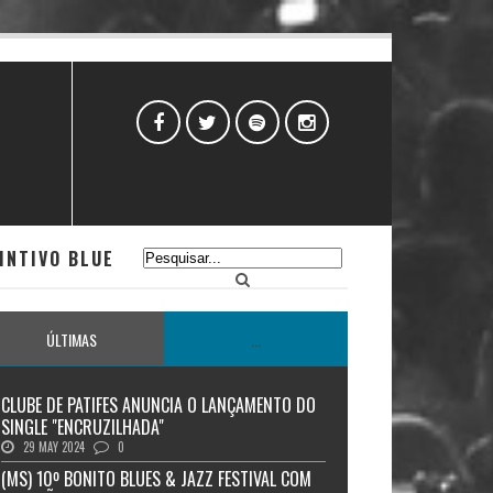
INTIVO BLUE
ÚLTIMAS
...
CLUBE DE PATIFES ANUNCIA O LANÇAMENTO DO
SINGLE "ENCRUZILHADA"
29 MAY 2024
0
(MS) 10º BONITO BLUES & JAZZ FESTIVAL COM