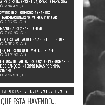
ATRAÇÕES DA ARGENTINA, BRASIL E PARAGUAY
24 MAY 2023
0
SWING DOS TRÓPICOS: ARRANJOS
TRANSNACIONAIS NA MÚSICA POPULAR
01 DEC 2022
0
RAZÕES AFRICANAS - O FILME
27 AUG 2022
0
(BA) FESTIVAL CACHOEIRA AGOSTO DO BLUES
22 AUG 2022
0
[BA] BLUES NO QUILOMBO DO IGUAPE
28 NOV 2021
0
FEITURA DE CANTO: TRADUÇÃO E PERFORMANCE
DE 6 CANÇÕES INTERPRETADAS POR NINA
SIMONE
24 NOV 2021
0
IMPORTANTE: LEIA ESTES POSTS
 QUE ESTÁ HAVENDO...