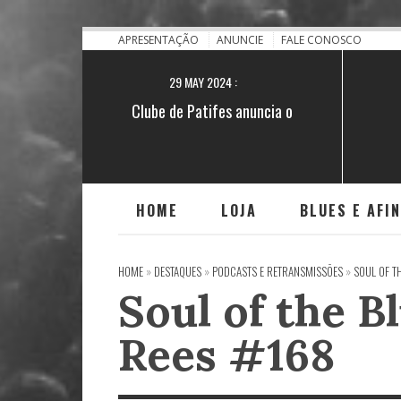
28 NOV 2021 :
[BA] Blues no quilombo do Iguape
APRESENTAÇÃO
ANUNCIE
FALE CONOSCO
29 MAY 2024 :
Clube de Patifes anuncia o
lançamento do single "Encruzilhada"
HOME
LOJA
BLUES E AFI
HOME
»
DESTAQUES
»
PODCASTS E RETRANSMISSÕES
»
SOUL OF T
Soul of the 
Rees #168