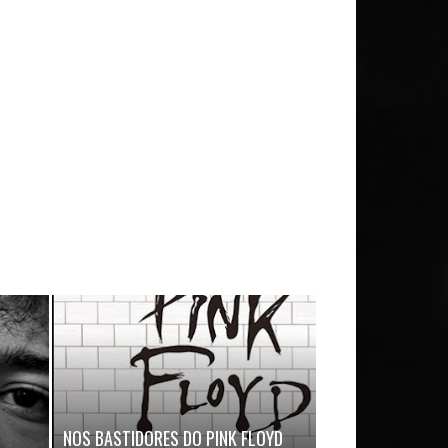
LUZ & SOMBRA:
NOS BASTIDORES DO PINK FLOYD
JIMMY PAGE