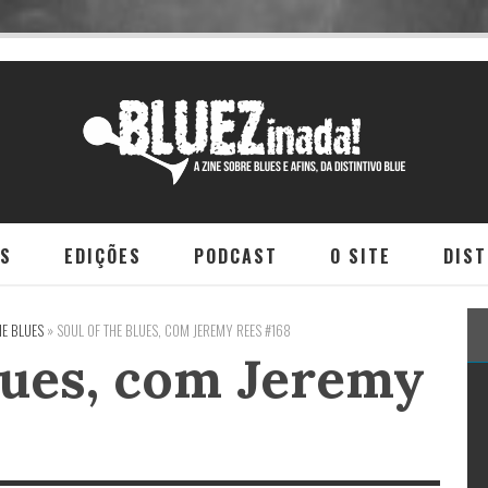
NS
EDIÇÕES
PODCAST
O SITE
DIST
HE BLUES
»
SOUL OF THE BLUES, COM JEREMY REES #168
Blues, com Jeremy