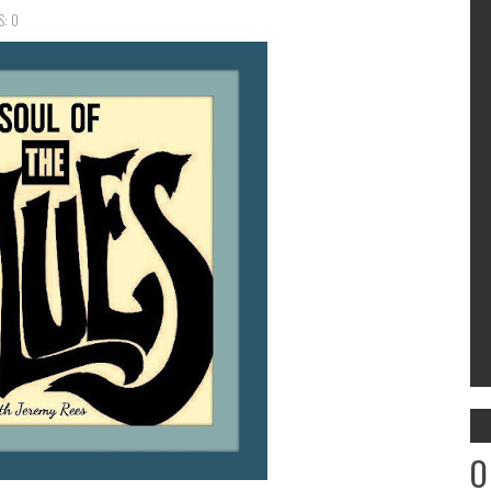
: 0
O