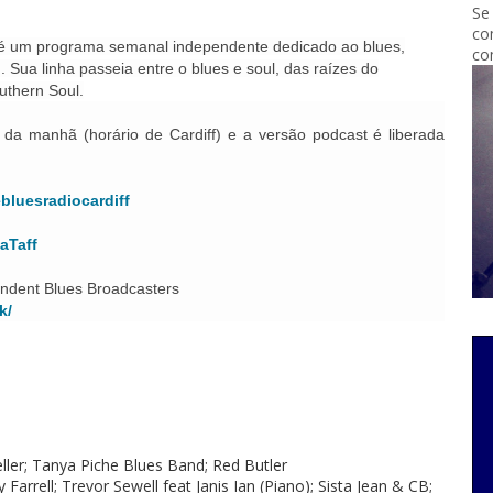
Se
co
 é um programa semanal independente dedicado ao blues,
co
 Sua linha passeia entre o blues e soul, das raízes do
uthern Soul.
da manhã (horário de Cardiff) e a versão podcast é liberada
bluesradiocardiff
zaTaff
endent Blues Broadcasters
k/
ller; Tanya Piche Blues Band; Red Butler
Farrell; Trevor Sewell feat Janis Ian (Piano); Sista Jean & CB;