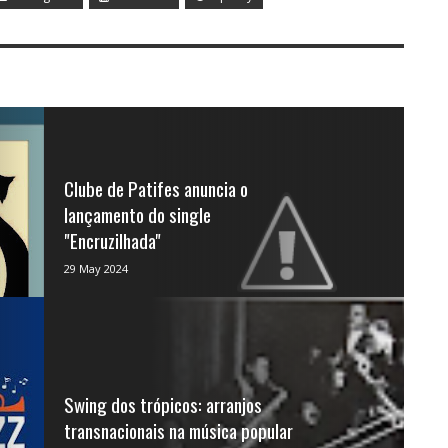
Clube de Patifes anuncia o
lançamento do single
"Encruzilhada"
A faixa estará disponível nas plataformas
29 May 2024
de streaming nesta sexta-feira, 31Foto:
Guilherme Caixeta ...
Swing dos trópicos: arranjos
transnacionais na música popular