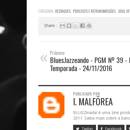
CATEGORIA:
DESTAQUES
,
PODCASTS E RETRANSMISSÕES
,
SOUL OF
Share :
«
Próximo
BluesJazzeando - PGM Nº 39 - I
Temporada - 24/11/2016
PUBLICADO POR
I. MALFÖREA
BLUEZinada! é uma zine prod
2011. Saiba mais sobre a band
Twitter
Facebook