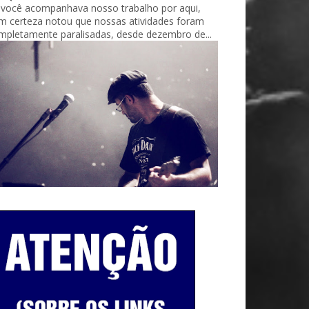
 você acompanhava nosso trabalho por aqui,
m certeza notou que nossas atividades foram
mpletamente paralisadas, desde dezembro de...