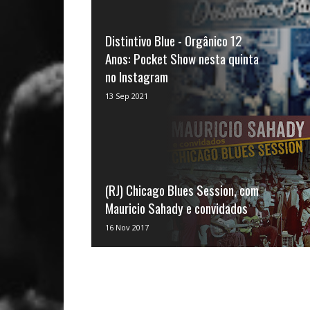
Distintivo Blue - Orgânico 12
Anos: Pocket Show nesta quinta
no Instagram
Os Joes seguem comemorando os 12 anos
13 Sep 2021
da Distintivo Blue. Nesta semana, nosso
encontro é ao vivo, no...
(RJ) Chicago Blues Session, com
Mauricio Sahady e convidados
O famoso estilo musical Chicago Blues, dos
16 Nov 2017
anos 40, 50 e 60, referência para grandes
nomes do ...