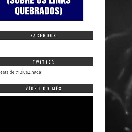
FACEBOOK
TWITTER
eets de @BlueZinada
VÍDEO DO MÊS