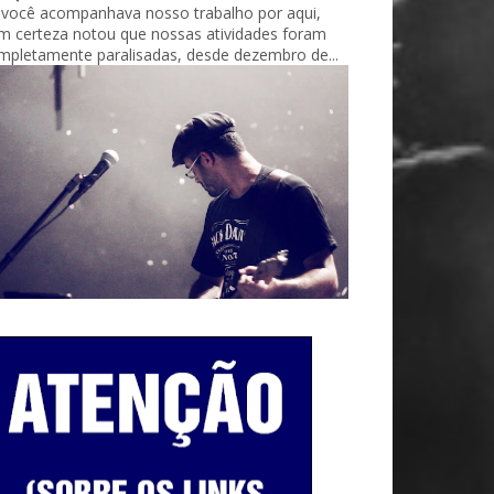
 você acompanhava nosso trabalho por aqui,
m certeza notou que nossas atividades foram
mpletamente paralisadas, desde dezembro de...