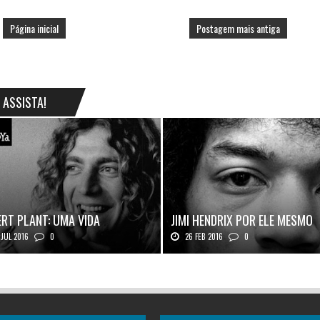
Página inicial
Postagem mais antiga
ASSISTA!
RT PLANT: UMA VIDA
JIMI HENDRIX POR ELE MESMO
JUL 2016
0
26 FEB 2016
0
 Plant, o vocalista do Led Zeppeli...
Texto histórico expõe a mente do mestr