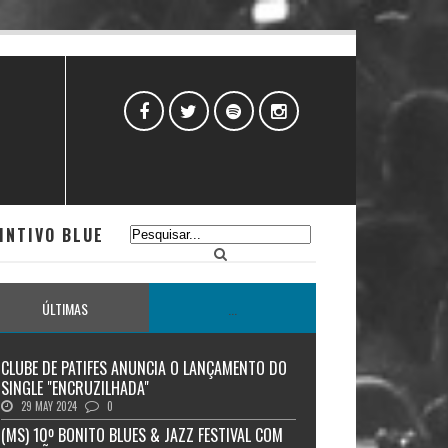
INTIVO BLUE
ÚLTIMAS
...
CLUBE DE PATIFES ANUNCIA O LANÇAMENTO DO
SINGLE "ENCRUZILHADA"
29 MAY 2024
0
(MS) 10º BONITO BLUES & JAZZ FESTIVAL COM