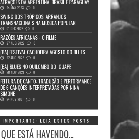
ATRAÇÕES DA ARGENTINA, BRASIL E PARAGUAY
24 MAY 2023
0
SWING DOS TRÓPICOS: ARRANJOS
TRANSNACIONAIS NA MÚSICA POPULAR
01 DEC 2022
0
RAZÕES AFRICANAS - O FILME
27 AUG 2022
0
(BA) FESTIVAL CACHOEIRA AGOSTO DO BLUES
22 AUG 2022
0
[BA] BLUES NO QUILOMBO DO IGUAPE
28 NOV 2021
0
FEITURA DE CANTO: TRADUÇÃO E PERFORMANCE
DE 6 CANÇÕES INTERPRETADAS POR NINA
SIMONE
24 NOV 2021
0
IMPORTANTE: LEIA ESTES POSTS
 QUE ESTÁ HAVENDO...