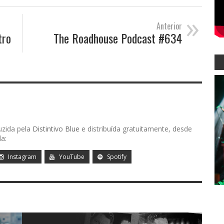
»
Anterior
tro
The Roadhouse Podcast #634
uzida pela
Distintivo Blue
e distribuída gratuitamente, desde
a:
Instagram
YouTube
Spotify