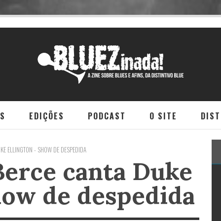
NS
EDIÇÕES
PODCAST
O SITE
DIST
UKE ELLINGTON - SHOW DE DESPEDIDA
 Berce canta Duke
show de despedida