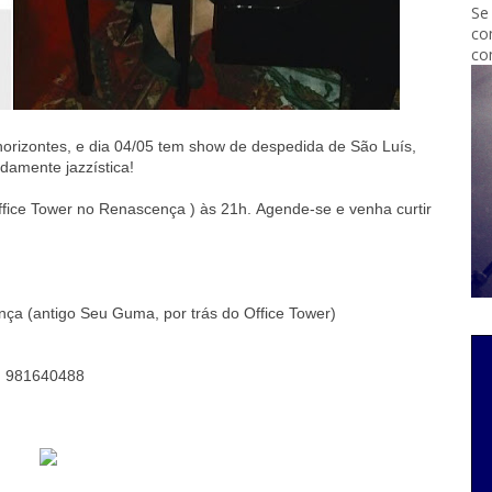
Se
co
co
horizontes, e
dia 04/05 tem show de despedida de São Luís,
ndamente jazzística!
Office Tower no Renascença ) às 21h.
Agende-se e venha curtir
nça (antigo Seu Guma, por trás do Office Tower)
: 981640488