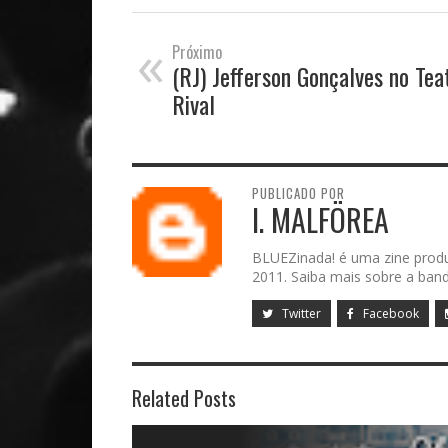
«
Próximo
(RJ) Jefferson Gonçalves no Tea
Rival
PUBLICADO POR
I. MALFÖREA
BLUEZinada! é uma zine prod
2011. Saiba mais sobre a band
Twitter
Facebook
Related Posts