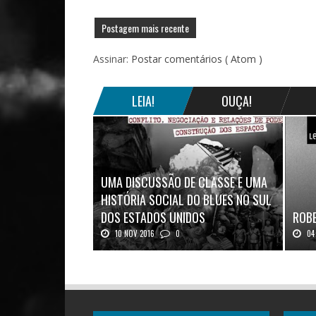
Postagem mais recente
Assinar:
Postar comentários ( Atom )
LEIA!
OUÇA!
UMA DISCUSSÃO DE CLASSE E UMA
HISTÓRIA SOCIAL DO BLUES NO SUL
DOS ESTADOS UNIDOS
ROBE
10 NOV 2016
0
04 
Mais uma ótima oportunidade de se
Robert
aprofundar n...