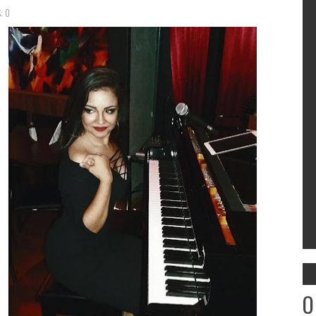
: 0
O