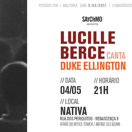
29 MAY 2024 :
POSTADO POR: I. MALFÖREA
DATA:
5/04/2017
/
COMENTÁRIOS
Clube de Patifes anuncia o
lançamento do single "Encruzilhada"