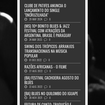
CLUBE DE PATIFES ANUNCIA O
LANÇAMENTO DO SINGLE
"ENCRUZILHADA"
29 MAY 2024
0
(MS) 10º BONITO BLUES & JAZZ
FESTIVAL COM ATRAÇÕES DA
ARGENTINA, BRASIL E PARAGUAY
24 MAY 2023
0
SWING DOS TRÓPICOS: ARRANJOS
TRANSNACIONAIS NA MÚSICA
POPULAR
01 DEC 2022
0
RAZÕES AFRICANAS - O FILME
27 AUG 2022
0
(BA) FESTIVAL CACHOEIRA AGOSTO DO
BLUES
22 AUG 2022
0
[BA] BLUES NO QUILOMBO DO IGUAPE
28 NOV 2021
0
FEITURA DE CANTO: TRADUÇÃO E