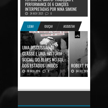
PERFORMANCE DE 6 CANÇÕES
INTERPRETADAS POR NINA SIMONE
24 NOV 2021
0
LEIA!
OUÇA!
ASSISTA!
UMA DISCUSSÃO DE
CLASSE E UMA HISTÓRIA
SOCIAL DO BLUES NO SUL
DOS ESTADOS UNIDOS
ROBERT PLANT: UMA V
10 NOV 2016
0
04 JUL 2016
0
Mais uma ótima oportunidade de
Robert Plant, o vocalista do
se aprofundar n...
Zeppeli...