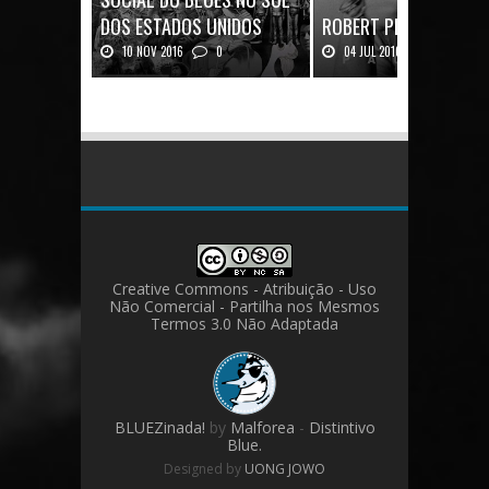
DOS ESTADOS UNIDOS
ROBERT PLANT: UMA V
10 NOV 2016
0
04 JUL 2016
0
Mais uma ótima oportunidade de
Robert Plant, o vocalista do
se aprofundar n...
Zeppeli...
Creative Commons - Atribuição - Uso
Não Comercial - Partilha nos Mesmos
Termos 3.0 Não Adaptada
BLUEZinada!
by
Malforea
-
Distintivo
Blue.
Designed by
UONG JOWO