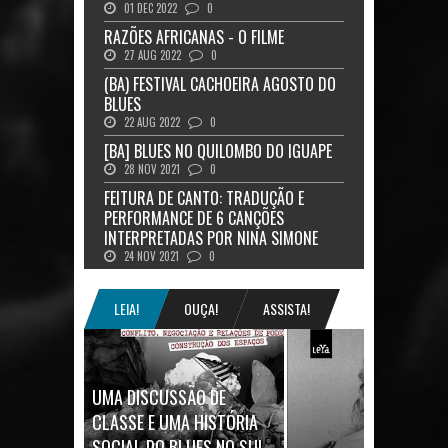
01 DEC 2022
0
RAZÕES AFRICANAS - O FILME
27 AUG 2022
0
(BA) FESTIVAL CACHOEIRA AGOSTO DO
BLUES
22 AUG 2022
0
[BA] BLUES NO QUILOMBO DO IGUAPE
28 NOV 2021
0
FEITURA DE CANTO: TRADUÇÃO E
PERFORMANCE DE 6 CANÇÕES
INTERPRETADAS POR NINA SIMONE
24 NOV 2021
0
LEIA!
OUÇA!
ASSISTA!
UMA DISCUSSÃO DE
CLASSE E UMA HISTÓRIA
SOCIAL DO BLUES NO SUL