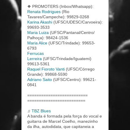
❖ PROMOTERS (Inbox/Whatsapp):
Renata Rodrigues
(Rio
Tavares/Campeche): 99829-0268
Karina Akashi
(UFSC/UDESC/Carvoeira):
99693-3533
Maria Luiza
(UFSC/Pantanal/Centro/
Palhoça): 98424-1536
Maria Alice
(UFSC/Trindade): 99653-
6793
Ferrucas
Lerreira
(UFSC/Trindade/Iguatemi)
99613-5361
Raquel Fioroto Vanti
(UFSC/Córrego
Grande): 99868-5590
Adriano Saito
(UFSC/Centro): 99621-
0841
==========================
=========================
♫
TBZ Blues
A banda é formada pela força do vocal e
guitarra de Marcel Coelho, manezinho
da ilha, autodidata, que capitaneia a