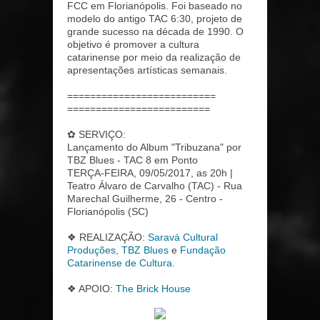
FCC em Florianópolis. Foi baseado no
modelo do antigo TAC 6:30, projeto de
grande sucesso na década de 1990. O
objetivo é promover a cultura
catarinense por meio da realização de
apresentações artísticas semanais.
==========================
=========================
✿ SERVIÇO:
Lançamento do Album "Tribuzana" por
TBZ Blues - TAC 8 em Ponto
TERÇA-FEIRA, 09/05/2017, as 20h |
Teatro Álvaro de Carvalho (TAC) - Rua
Marechal Guilherme, 26 - Centro -
Florianópolis (SC)
❖ REALIZAÇÃO:
Saravá Cultural
Produções
,
TBZ Blues
e
Fundação
Catarinense de Cultura
.
❖ APOIO:
The Brick House