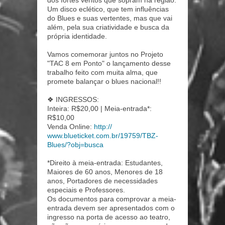
dos fortes ventos que sopram na região.
Um disco eclético, que tem influências
do Blues e suas vertentes, mas que vai
além, pela sua criatividade e busca da
própria identidade.
Vamos comemorar juntos no Projeto
"TAC 8 em Ponto" o lançamento desse
trabalho feito com muita alma, que
promete balançar o blues nacional!!
❖ INGRESSOS:
In
teira: R$20,00 | Meia-entrada*:
R$10,00
Venda Online:
http://
www.blueticket.com.br/
19759/TBZ-
Blues/?obj=busca
*Direito à meia-entrada: Estudantes,
Maiores de 60 anos, Menores de 18
anos, Portadores de necessidades
especiais e Professores.
Os documentos para comprovar a meia-
entrada devem ser apresentados com o
ingresso na porta de acesso ao teatro,