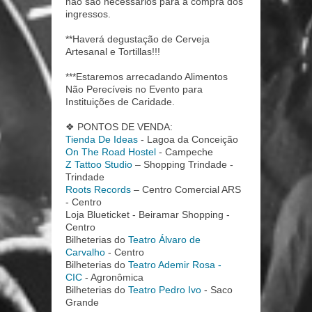
não são necessários para a compra dos
ingressos.
**Haverá degustação de Cerveja
Artesanal e Tortillas!!!
***Estaremos arrecadando Alimentos
Não Perecíveis no Evento para
Instituições de Caridade.
❖ PONTOS DE VENDA:
Tienda De Ideas
- Lagoa da Conceição
On The Road Hostel
- Campeche
Z Tattoo Studio
– Shopping Trindade -
Trindade
Roots Records
– Centro Comercial ARS
- Centro
Loja Blueticket - Beiramar Shopping -
Centro
Bilheterias do
Teatro Álvaro de
Carvalho
- Centro
Bilheterias do
Teatro Ademir Rosa -
CIC
- Agronômica
Bilheterias do
Teatro Pedro Ivo
- Saco
Grande