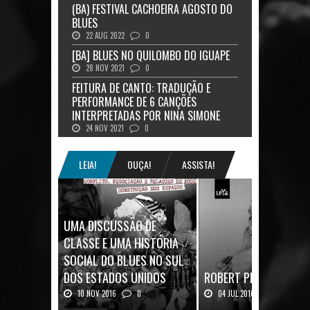
(BA) FESTIVAL CACHOEIRA AGOSTO DO
BLUES
22 AUG 2022
0
[BA] BLUES NO QUILOMBO DO IGUAPE
28 NOV 2021
0
FEITURA DE CANTO: TRADUÇÃO E
PERFORMANCE DE 6 CANÇÕES
INTERPRETADAS POR NINA SIMONE
24 NOV 2021
0
LEIA!
OUÇA!
ASSISTA!
UMA DISCUSSÃO DE
CLASSE E UMA HISTÓRIA
SOCIAL DO BLUES NO SUL
DOS ESTADOS UNIDOS
ROBERT PLANT: UMA V
10 NOV 2016
0
04 JUL 2016
0
Mais uma ótima oportunidade de
Robert Plant, o vocalista do