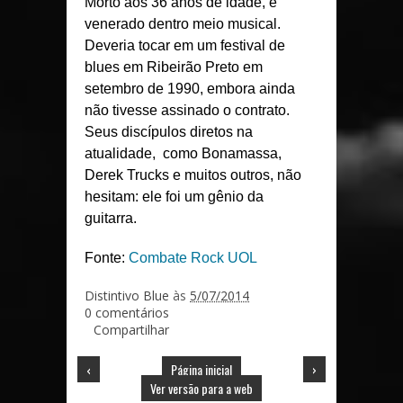
Morto aos 36 anos de idade, é
venerado dentro meio musical.
Deveria tocar em um festival de
blues em Ribeirão Preto em
setembro de 1990, embora ainda
não tivesse assinado o contrato.
Seus discípulos diretos na
atualidade, como Bonamassa,
Derek Trucks e muitos outros, não
hesitam: ele foi um gênio da
guitarra.
Fonte:
Combate Rock UOL
Distintivo Blue
às
5/07/2014
0 comentários
Compartilhar
‹
Página inicial
›
Ver versão para a web