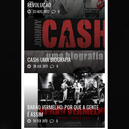
REVOLUÇÃO
03 AUG 2012
0
Renato Russo: O Filho da Revolução Autor: Car...
CASH: UMA BIOGRAFIA
28 JUL 2011
0
Quadrinhos alemães contam a história de um
ícon...
BARÃO VERMELHO: POR QUE A GENTE
É ASSIM
10 FEB 2011
0
Barão Vermelho: Por que a Gente é