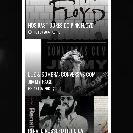
NOS BASTIDORES DO PINK FLOYD
16 DEC 2014
0
Nos Bastidores do Pink Floyd Autor: Mark B...
LUZ & SOMBRA: CONVERSAS COM
JIMMY PAGE
17 NOV 2012
0
Luz & Sombra: Conversas com Jimmy Pag...
RENATO RUSSO: O FILHO DA