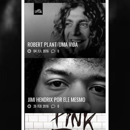
Mais uma ótima oportunidade de se
aprofundar n...
ROBERT PLANT: UMA VIDA
04 JUL 2016
0
Robert Plant, o vocalista do Led Zeppeli...
JIMI HENDRIX POR ELE MESMO
26 FEB 2016
0
Texto histórico expõe a mente do mestre J...