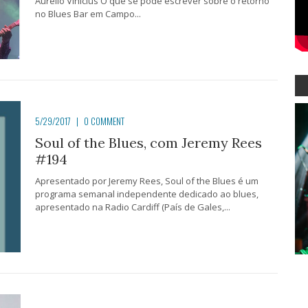
Aurélio Vinícius O que se pode escrever sobre o retorno
no Blues Bar em Campo...
5/29/2017
|
0 COMMENT
Soul of the Blues, com Jeremy Rees
#194
Apresentado por Jeremy Rees, Soul of the Blues é um
programa semanal independente dedicado ao blues,
apresentado na Radio Cardiff (País de Gales,...