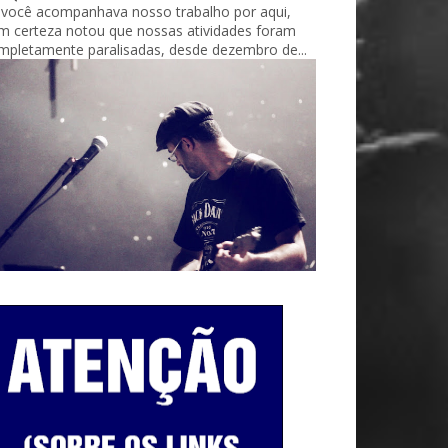
 você acompanhava nosso trabalho por aqui,
m certeza notou que nossas atividades foram
mpletamente paralisadas, desde dezembro de...