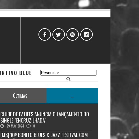
INTIVO BLUE
ÚLTIMAS
...
CLUBE DE PATIFES ANUNCIA O LANÇAMENTO DO
SINGLE "ENCRUZILHADA"
29 MAY 2024
0
(MS) 10º BONITO BLUES & JAZZ FESTIVAL COM