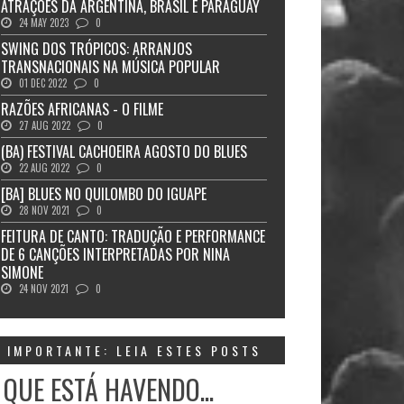
ATRAÇÕES DA ARGENTINA, BRASIL E PARAGUAY
24 MAY 2023
0
SWING DOS TRÓPICOS: ARRANJOS
TRANSNACIONAIS NA MÚSICA POPULAR
01 DEC 2022
0
RAZÕES AFRICANAS - O FILME
27 AUG 2022
0
(BA) FESTIVAL CACHOEIRA AGOSTO DO BLUES
22 AUG 2022
0
[BA] BLUES NO QUILOMBO DO IGUAPE
28 NOV 2021
0
FEITURA DE CANTO: TRADUÇÃO E PERFORMANCE
DE 6 CANÇÕES INTERPRETADAS POR NINA
SIMONE
24 NOV 2021
0
IMPORTANTE: LEIA ESTES POSTS
 QUE ESTÁ HAVENDO...