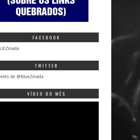
FACEBOOK
UEZinada
TWITTER
eets de @BlueZinada
VÍDEO DO MÊS