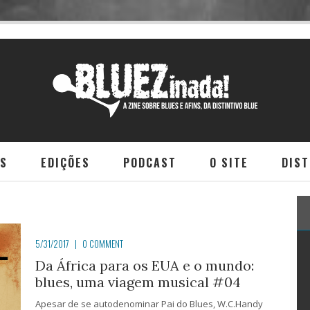
NS
EDIÇÕES
PODCAST
O SITE
DIST
5/31/2017
|
0 COMMENT
Da África para os EUA e o mundo:
blues, uma viagem musical #04
Apesar de se autodenominar Pai do Blues, W.C.Handy