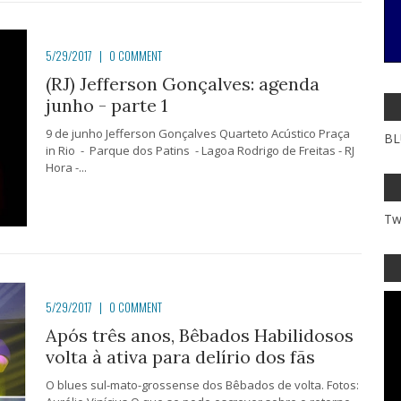
5/29/2017
|
0 COMMENT
(RJ) Jefferson Gonçalves: agenda
junho - parte 1
9 de junho Jefferson Gonçalves Quarteto Acústico Praça
BL
in Rio - Parque dos Patins - Lagoa Rodrigo de Freitas - RJ
Hora -...
Tw
5/29/2017
|
0 COMMENT
Após três anos, Bêbados Habilidosos
volta à ativa para delírio dos fãs
O blues sul-mato-grossense dos Bêbados de volta. Fotos: