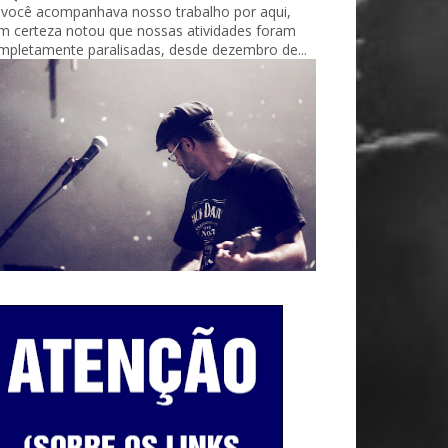
 você acompanhava nosso trabalho por aqui,
m certeza notou que nossas atividades foram
mpletamente paralisadas, desde dezembro de...