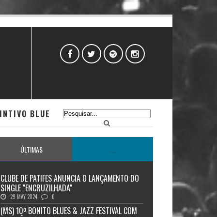
INTIVO BLUE
ÚLTIMAS
...
CLUBE DE PATIFES ANUNCIA O LANÇAMENTO DO
SINGLE "ENCRUZILHADA"
29 MAY 2024
0
(MS) 10º BONITO BLUES & JAZZ FESTIVAL COM