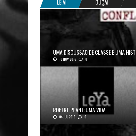
LEIA!
OUÇA!
UMA DISCUSSÃO DE CLASSE E UMA HIST
10 NOV 2016
0
Mais uma ótima oportunidade de se aprofundar n..
ROBERT PLANT: UMA VIDA
04 JUL 2016
0
Robert Plant, o vocalista do Led Zeppeli...