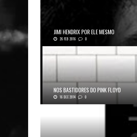
JIMI HENDRIX POR ELE MESMO
26 FEB 2016
0
Texto histórico expõe a mente do mestre J...
NOS BASTIDORES DO PINK FLOYD
16 DEC 2014
0
Nos Bastidores do Pink Floyd Autor: Mark B...