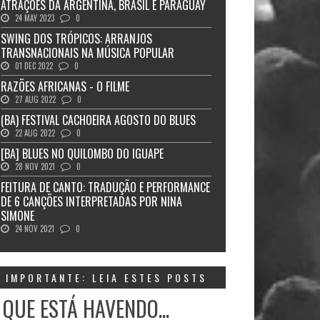
ATRAÇÕES DA ARGENTINA, BRASIL E PARAGUAY
24 MAY 2023
0
SWING DOS TRÓPICOS: ARRANJOS
TRANSNACIONAIS NA MÚSICA POPULAR
01 DEC 2022
0
RAZÕES AFRICANAS - O FILME
27 AUG 2022
0
(BA) FESTIVAL CACHOEIRA AGOSTO DO BLUES
22 AUG 2022
0
[BA] BLUES NO QUILOMBO DO IGUAPE
28 NOV 2021
0
FEITURA DE CANTO: TRADUÇÃO E PERFORMANCE
DE 6 CANÇÕES INTERPRETADAS POR NINA
SIMONE
24 NOV 2021
0
IMPORTANTE: LEIA ESTES POSTS
 QUE ESTÁ HAVENDO...