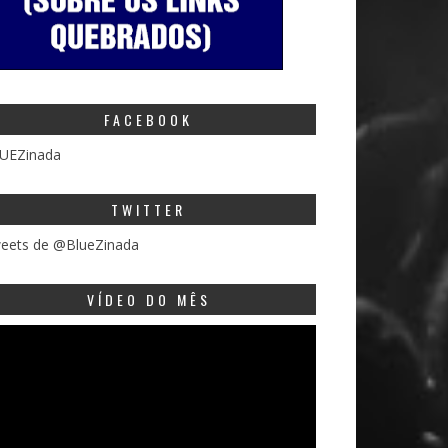
FACEBOOK
UEZinada
TWITTER
eets de @BlueZinada
VÍDEO DO MÊS