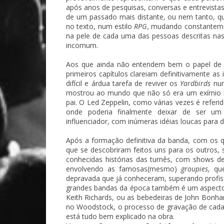
após anos de pesquisas, conversas e entrevistas
de um passado mais distante, ou nem tanto, q
no texto, num estilo
RPG
, mudando constantemen
na pele de cada uma das pessoas descritas nas
incomum.
Aos que ainda não entendem bem o papel de l
primeiros capítulos clareiam definitivamente a
difícil e árdua tarefa de reviver os
Yardbirds
num
mostrou ao mundo que não só era um exímio 
pai. O Led Zeppelin, como várias vezes é referi
onde poderia finalmente deixar de ser u
influenciador, com inúmeras idéias loucas para
Após a formação definitiva da banda, com os q
que se descobriram feitos uns para os outros
conhecidas histórias das turnês, com shows de
envolvendo as famosas(mesmo)
groupies
, qu
depravada que já conheceram, superando profiss
grandes bandas da época também é um aspecto 
Keith Richards, ou as bebedeiras de John Bon
no Woodstock, o processo de gravação de cada 
está tudo bem explicado na obra.