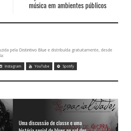
música em ambientes públicos
uzida pela
Distintivo Blue
e distribuída gratuitamente, desde
a:
Instagram
YouTube
Spotify
Uma discussão de classe e uma
história social do blues no sul dos