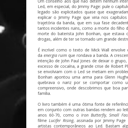
Um conselho aos que não detêm nenhum intere
Led, em especial, do Jimmy Page: pule o capítul
legado são explicitados quase que exagerada
explicar o Jimmy Page que viria nos capítulos
trajetória da banda, que em sua fase decade
tantos incidentes ruins, como a morte do filho 
morte do baterista John Bonhan, que estava
drogas, além de ter se tornado um grande destru
É incrível como o texto de Mick Wall envolve 
da
energia ruim
que rondava a banda. A crescen
intenção de John Paul Jones de deixar o grupo,
excesso de cocaína, a grande crise de Robert 
se envolviam com o Led se metiam em problem
Bonhan apontou uma arma para Glenn Hughes
quebrava o nariz por se comportar como 
compreensivo, onde descobrimos que boa par
família.
O livro também é uma ótima fonte de referênci
em conjunto com outras bandas rendem ao leit
anos 60-70, como o
Iron Butterfly, Small Fa
filme
Lucifer Rising
, assinada por Jimmy Page 
artistas contemporâneos ao Led. Bastam al