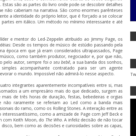
. Estas são as partes do livro onde pode-se descobrir detalhes
ue não caberiam na narrativa. São como enormes parênteses
te a identidade do próprio leitor, que é forçado a se colocar
 partes em itálico. Um método no mínimo interessante e até
íder e mentor do Led-Zeppelin atribuido ao Jimmy Page, os
s idéias: Desde os tempos de músico de estúdio passando pela
a época em que já eram considerados ultrapassados, Page
músico, como também produtor, negociador e, por que não,
do pelo autor, sempre foi
o seu bebê
, a sua banda dos sonhos,
m simples acompanhante contratado para ser um agente
 devorar o mundo. Impossível não admirá-lo nesse aspecto.
Tw
uatro integrantes aparentemente incompatíveis entre si, mas
, somados a um empresário mais do que dedicado, surgem as
 mais de três horas de duração, festas, bebedeiras e orgias
e não raramente se referiam ao Led como a banda mais
ionais do ramo, como os Rolling Stones. A interação entre as
interessantíssimo, como a amizade de Page com Jeff Beck e
han com Keith Moon, do
The Who
. A infeliz decisão de não tocar
disco, bem como as decisões e curiosidades sobre as capas,