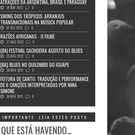
ATRAÇÕES DA ARGENTINA, BRASIL E PARAGUAY
24 MAY 2023
0
SWING DOS TRÓPICOS: ARRANJOS
TRANSNACIONAIS NA MÚSICA POPULAR
01 DEC 2022
0
RAZÕES AFRICANAS - O FILME
27 AUG 2022
0
(BA) FESTIVAL CACHOEIRA AGOSTO DO BLUES
22 AUG 2022
0
[BA] BLUES NO QUILOMBO DO IGUAPE
28 NOV 2021
0
FEITURA DE CANTO: TRADUÇÃO E PERFORMANCE
DE 6 CANÇÕES INTERPRETADAS POR NINA
SIMONE
24 NOV 2021
0
IMPORTANTE: LEIA ESTES POSTS
 QUE ESTÁ HAVENDO...