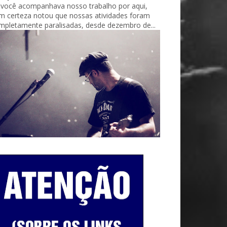
 você acompanhava nosso trabalho por aqui,
m certeza notou que nossas atividades foram
mpletamente paralisadas, desde dezembro de...