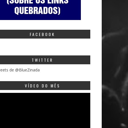
FACEBOOK
TWITTER
eets de @BlueZinada
VÍDEO DO MÊS