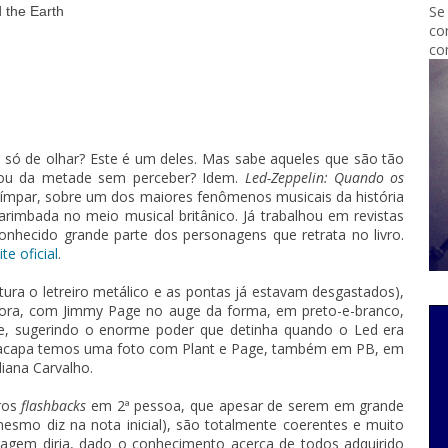
Se
 the Earth
co
co
 só de olhar? Este é um deles. Mas sabe aqueles que são tão
ou da metade sem perceber? Idem.
Led-Zeppelin: Quando os
ímpar, sobre um dos maiores fenômenos musicais da história
arimbada no meio musical britânico. Já trabalhou em revistas
conhecido grande parte dos personagens que retrata no livro.
ite oficial
.
itura o letreiro metálico e as pontas já estavam desgastados),
adora, com Jimmy Page no auge da forma, em preto-e-branco,
e, sugerindo o enorme poder que detinha quando o Led era
racapa temos uma foto com Plant e Page, também em PB, em
iana Carvalho.
eros
flashbacks
em 2ª pessoa, que apesar de serem em grande
esmo diz na nota inicial), são totalmente coerentes e muito
agem diria, dado o conhecimento acerca de todos adquirido