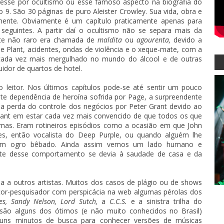
sse por ocultismo ou esse famoso aspecto na biografia do
o 9. São 30 páginas de puro Aleister Crowley. Sua vida, obra e
mente. Obviamente é um capítulo praticamente apenas para
 seguintes. A partir daí o ocultismo não se separa mais da
nte não raro era chamada de
maldita
ou
agourenta,
devido a
de Plant, acidentes, ondas de violência e o xeque-mate, com a
 cada vez mais mergulhado no mundo do álcool e de outras
idor de quartos de hotel.
o leitor. Nos últimos capítulos pode-se até sentir um pouco
te dependência de heroína sofrida por Page, a surpreendente
 a perda do controle dos negócios por Peter Grant devido ao
Plant em estar cada vez mais convencido de que todos os que
as. Eram rotineiros episódios como a ocasião em que John
, então vocalista do Deep Purple, ou quando alguém lhe
um ogro bêbado. Ainda assim vemos um lado humano e
te desse comportamento se devia à saudade de casa e da
a a outros artistas. Muitos dos casos de plágio ou de shows
or-pesquisador com perspicácia na web algumas pérolas dos
ces, Sandy Nelson, Lord Sutch,
a
C.C.S.
e a sinistra trilha do
são alguns dos ótimos (e não muito conhecidos no Brasil)
guns minutos de busca para conhecer versões de músicas