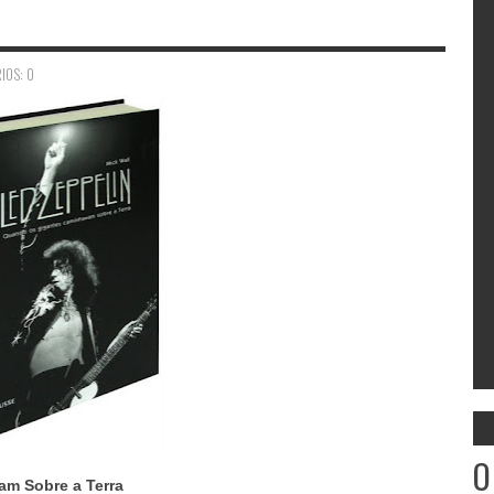
IOS: 0
O
m Sobre a Terra