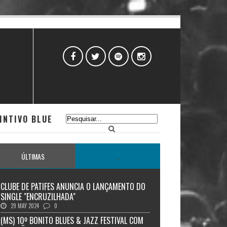
INTIVO BLUE
ÚLTIMAS
...
CLUBE DE PATIFES ANUNCIA O LANÇAMENTO DO
SINGLE "ENCRUZILHADA"
29 MAY 2024
0
(MS) 10º BONITO BLUES & JAZZ FESTIVAL COM