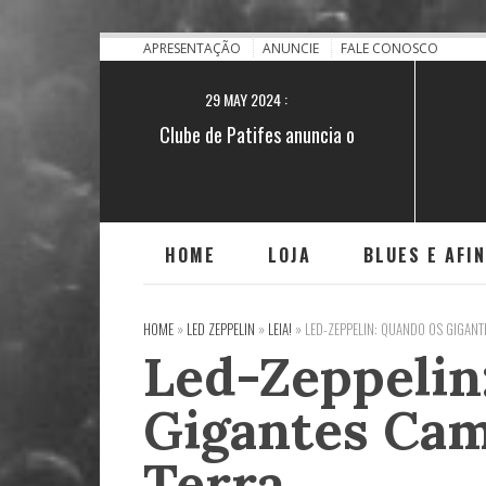
28 NOV 2021 :
[BA] Blues no quilombo do Iguape
APRESENTAÇÃO
ANUNCIE
FALE CONOSCO
29 MAY 2024 :
Clube de Patifes anuncia o
lançamento do single "Encruzilhada"
HOME
LOJA
BLUES E AFI
HOME
»
LED ZEPPELIN
»
LEIA!
»
LED-ZEPPELIN: QUANDO OS GIGAN
Led-Zeppelin
Gigantes Ca
Terra