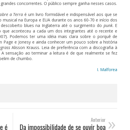
s grandes concorrentes. O público sempre ganha nesses casos.
obre a Terra
é um livro formidável e indispensável aos que se
io musical na Europa e EUA durante os anos 60-70 e início dos
escoberto blues na Inglaterra até o surgimento do
punk
. E
 que aconteceu a cada um dos integrantes até o recente e
007). Podemos ter uma idéia mais clara sobre o porquê de
om Page e Jonesy e ainda conhecer um pouco sobre a história
egrass
Alisson Krauss. Leia de preferência com a discografia à
 A sensação ao terminar a leitura é de que realmente se fez
pelim de chumbo.
I. Malforea
»
Anterior
e é
Da impossibilidade de se ouvir boa