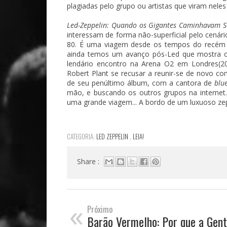
plagiadas pelo grupo ou artistas que viram nele
Led-Zeppelin: Quando os Gigantes Caminhavam S
interessam de forma não-superficial pelo cenár
80. É uma viagem desde os tempos do recém d
ainda temos um avanço pós-Led que mostra o
lendário encontro na Arena O2 em Londres(2
Robert Plant se recusar a reunir-se de novo c
de seu penúltimo álbum, com a cantora de
blu
mão, e buscando os outros grupos na internet.
uma grande viagem... A bordo de um luxuoso ze
CATEGORIA:
LED ZEPPELIN
,
LEIA!
Share :
«
Próximo
Barão Vermelho: Por que a Gent