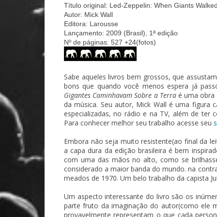
Título original: Led-Zeppelin: When Giants Walked
Autor: Mick Wall
Editora: Larousse
Lançamento: 2009 (Brasil), 1ª edição
Nº de páginas: 527 +24(fotos)
Sabe aqueles livros bem grossos, que assustam
bons que quando você menos espera já pass
Gigantes Caminhavam Sobre a Terra
é uma obra 
da música. Seu autor, Mick Wall é uma figura c
especializadas, no rádio e na TV, além de ter 
Para conhecer melhor seu trabalho acesse seu
s
Embora não seja muito resistente(ao final da le
a capa dura da edição brasileira é bem inspir
com uma das mãos no alto, como se brilhass
considerado a maior banda do mundo. na cont
meados de 1970. Um belo trabalho da capista Jul
Um aspecto interessante do livro são os inúm
parte fruto da imaginação do autor(como ele m
provavelmente representam o que cada person