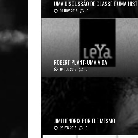
UMA DISCUSSÃO DE CLASSE E UMA HIST
10 NOV 2016
0
Mais uma ótima oportunidade de se aprofundar n..
ROBERT PLANT: UMA VIDA
04 JUL 2016
0
Robert Plant, o vocalista do Led Zeppeli...
JIMI HENDRIX POR ELE MESMO
26 FEB 2016
0
Texto histórico expõe a mente do mestre J...