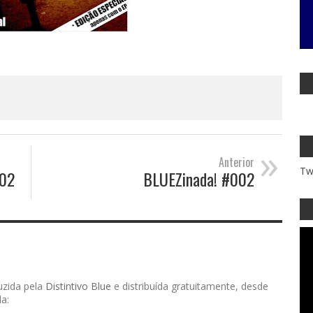
»
Anterior
Tw
002
BLUEZinada! #002
uzida pela
Distintivo Blue
e distribuída gratuitamente, desde
a: