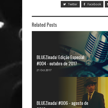
Twitter
Facebook
Related Posts
BLUEZinada! Edição Especial
#004 - outubro de 2017
Quarta edição especial da BLUEZinada!: em
21 Oct 2017
comemoração ao dia do podcast fizemos
uma ediçã...
BLUEZinada! #006 - agosto de