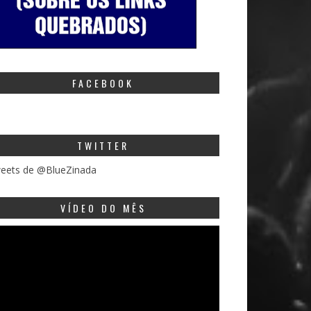
FACEBOOK
TWITTER
eets de @BlueZinada
VÍDEO DO MÊS