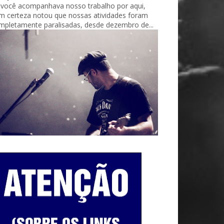
 você acompanhava nosso trabalho por aqui,
m certeza notou que nossas atividades foram
mpletamente paralisadas, desde dezembro de...