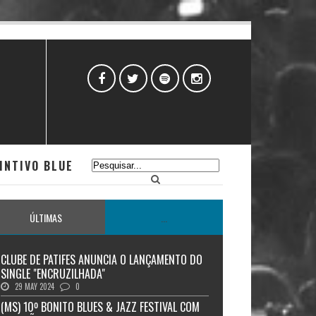
INTIVO BLUE
ÚLTIMAS
...
CLUBE DE PATIFES ANUNCIA O LANÇAMENTO DO
SINGLE "ENCRUZILHADA"
29 MAY 2024
0
(MS) 10º BONITO BLUES & JAZZ FESTIVAL COM