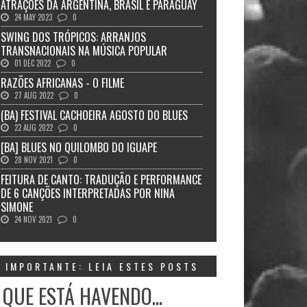
ATRAÇÕES DA ARGENTINA, BRASIL E PARAGUAY
24 MAY 2023
0
SWING DOS TRÓPICOS: ARRANJOS
TRANSNACIONAIS NA MÚSICA POPULAR
01 DEC 2022
0
RAZÕES AFRICANAS - O FILME
27 AUG 2022
0
(BA) FESTIVAL CACHOEIRA AGOSTO DO BLUES
22 AUG 2022
0
[BA] BLUES NO QUILOMBO DO IGUAPE
28 NOV 2021
0
FEITURA DE CANTO: TRADUÇÃO E PERFORMANCE
DE 6 CANÇÕES INTERPRETADAS POR NINA
SIMONE
24 NOV 2021
0
IMPORTANTE: LEIA ESTES POSTS
 QUE ESTÁ HAVENDO...