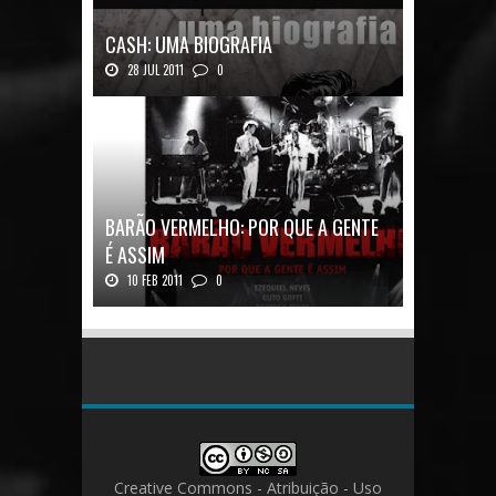
CASH: UMA BIOGRAFIA
28 JUL 2011
0
Quadrinhos alemães contam a história de um
ícon...
BARÃO VERMELHO: POR QUE A GENTE
É ASSIM
10 FEB 2011
0
Barão Vermelho: Por que a Gente é
AssimAutores...
Creative Commons - Atribuição - Uso