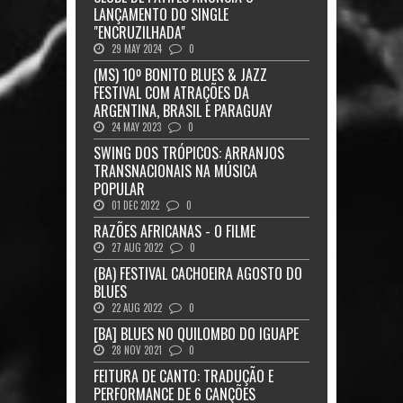
LANÇAMENTO DO SINGLE
"ENCRUZILHADA"
29 MAY 2024
0
(MS) 10º BONITO BLUES & JAZZ
FESTIVAL COM ATRAÇÕES DA
ARGENTINA, BRASIL E PARAGUAY
24 MAY 2023
0
SWING DOS TRÓPICOS: ARRANJOS
TRANSNACIONAIS NA MÚSICA
POPULAR
01 DEC 2022
0
RAZÕES AFRICANAS - O FILME
27 AUG 2022
0
(BA) FESTIVAL CACHOEIRA AGOSTO DO
BLUES
22 AUG 2022
0
[BA] BLUES NO QUILOMBO DO IGUAPE
28 NOV 2021
0
FEITURA DE CANTO: TRADUÇÃO E
PERFORMANCE DE 6 CANÇÕES