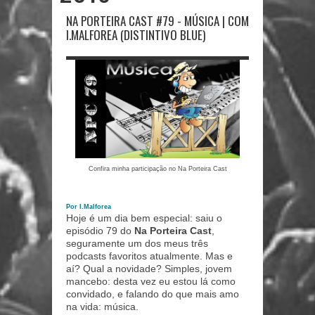
NA PORTEIRA CAST #79 - MÚSICA | COM
I.MALFOREA (DISTINTIVO BLUE)
Confira minha participação no Na Porteira Cast
Por I.Malforea
Hoje é um dia bem especial: saiu o
episódio 79 do
Na Porteira Cast
,
seguramente um dos meus três
podcasts favoritos atualmente. Mas e
aí? Qual a novidade? Simples, jovem
mancebo: desta vez eu estou lá como
convidado, e falando do que mais amo
na vida: música.