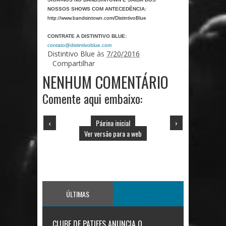
NOSSOS SHOWS COM ANTECEDÊNCIA:
http://www.bandsintown.com/DistintivoBlue
CONTRATE A DISTINTIVO BLUE:
contato@distintivoblue.com
Distintivo Blue
às
7/20/2016
Compartilhar
NENHUM COMENTÁRIO
Comente aqui embaixo:
‹
Página inicial
›
Ver versão para a web
ÚLTIMAS
...
CLUBE DE PATIFES ANUNCIA O