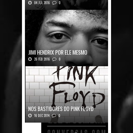
04 JUL 2016
0
Robert Plant, o vocalista do Led Zeppeli...
JIMI HENDRIX POR ELE MESMO
26 FEB 2016
0
Texto histórico expõe a mente do mestre J...
NOS BASTIDORES DO PINK FLOYD
16 DEC 2014
0
Nos Bastidores do Pink Floyd Autor: Mark B...