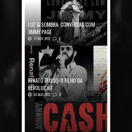
LUZ & SOMBRA: CONVERSAS COM
JIMMY PAGE
17 NOV 2012
0
Luz & Sombra: Conversas com Jimmy Pag...
RENATO RUSSO: O FILHO DA
REVOLUÇÃO
03 AUG 2012
0
Renato Russo: O Filho da Revolução Autor: Car...