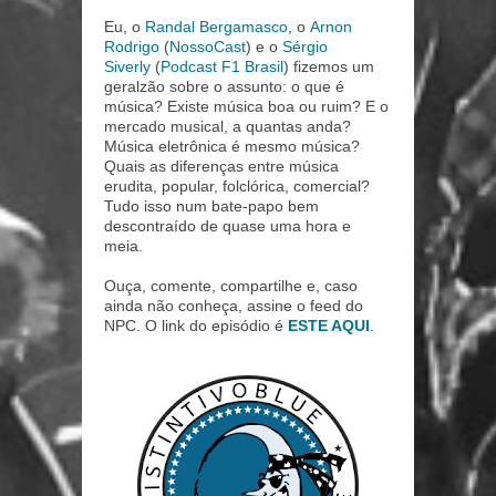
Eu, o
Randal Bergamasco
, o
Arnon
Rodrigo
(
NossoCast
) e o
Sérgio
Siverly
(
Podcast F1 Brasil
) fizemos um
geralzão sobre o assunto: o que é
música? Existe música boa ou ruim? E o
mercado musical, a quantas anda?
Música eletrônica é mesmo música?
Quais as diferenças entre música
erudita, popular, folclórica, comercial?
Tudo isso num bate-papo bem
descontraído de quase uma hora e
meia.
Ouça, comente, compartilhe e, caso
ainda não conheça, assine o feed do
NPC. O link do episódio é
ESTE AQUI
.