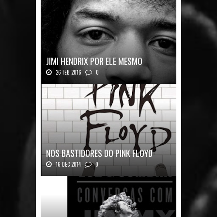
JIMI HENDRIX POR ELE MESMO
26 FEB 2016
0
Texto histórico expõe a mente do mestre J...
NOS BASTIDORES DO PINK FLOYD
16 DEC 2014
0
Nos Bastidores do Pink Floyd Autor: Mark B...