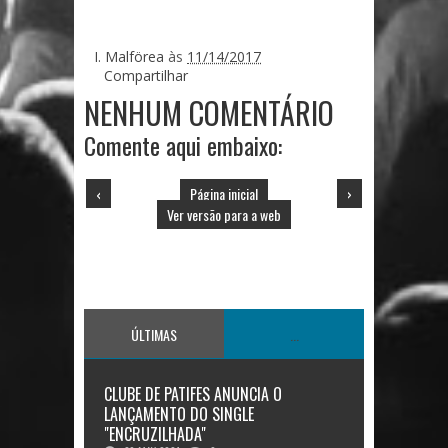
I. Malförea
às
11/14/2017
Compartilhar
NENHUM COMENTÁRIO
Comente aqui embaixo:
‹
Página inicial
›
Ver versão para a web
ÚLTIMAS
...
CLUBE DE PATIFES ANUNCIA O
LANÇAMENTO DO SINGLE
"ENCRUZILHADA"