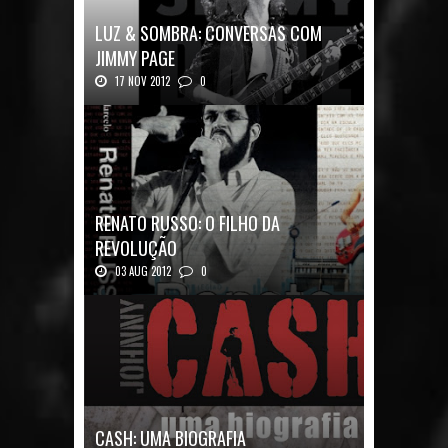
LUZ & SOMBRA: CONVERSAS COM
JIMMY PAGE
17 NOV 2012
0
Luz & Sombra: Conversas com Jimmy Pag...
RENATO RUSSO: O FILHO DA
REVOLUÇÃO
03 AUG 2012
0
Renato Russo: O Filho da Revolução Autor: Car...
CASH: UMA BIOGRAFIA