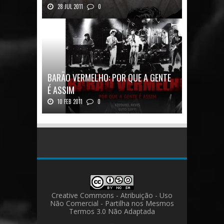
28 JUL 2011
0
Quadrinhos alemães contam a história de um
ícon...
BARÃO VERMELHO: POR QUE A GENTE
É ASSIM
10 FEB 2011
0
Barão Vermelho: Por que a Gente é
AssimAutores...
Creative Commons - Atribuição - Uso
Não Comercial - Partilha nos Mesmos
Termos 3.0 Não Adaptada