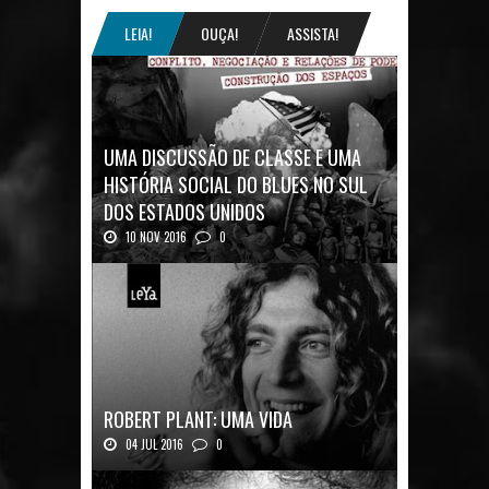
LEIA!
OUÇA!
ASSISTA!
UMA DISCUSSÃO DE CLASSE E UMA
HISTÓRIA SOCIAL DO BLUES NO SUL
DOS ESTADOS UNIDOS
10 NOV 2016
0
Mais uma ótima oportunidade de se
aprofundar n...
ROBERT PLANT: UMA VIDA
04 JUL 2016
0
Robert Plant, o vocalista do Led Zeppeli...