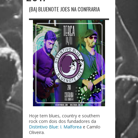
(BA) BLUENOTE JOES NA CONFRARIA
Hoje tem blues, country e southern
rock com dois dos fundadores da
Distintivo Blue
:
I. Malforea
e Camilo
Oliveira.