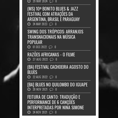
29 MAY 2024
0
(MS) 10º BONITO BLUES & JAZZ
FESTIVAL COM ATRAÇÕES DA
ARGENTINA, BRASIL E PARAGUAY
24 MAY 2023
0
SWING DOS TRÓPICOS: ARRANJOS
TRANSNACIONAIS NA MÚSICA
POPULAR
01 DEC 2022
0
RAZÕES AFRICANAS - O FILME
27 AUG 2022
0
(BA) FESTIVAL CACHOEIRA AGOSTO DO
BLUES
22 AUG 2022
0
[BA] BLUES NO QUILOMBO DO IGUAPE
28 NOV 2021
0
FEITURA DE CANTO: TRADUÇÃO E
PERFORMANCE DE 6 CANÇÕES
INTERPRETADAS POR NINA SIMONE
24 NOV 2021
0