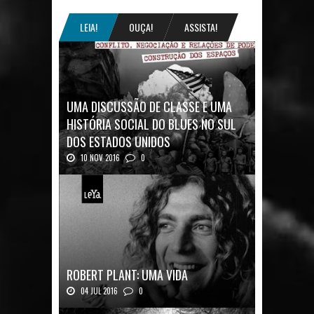
LEIA!
OUÇA!
ASSISTA!
UMA DISCUSSÃO DE CLASSE E UMA
HISTÓRIA SOCIAL DO BLUES NO SUL
DOS ESTADOS UNIDOS
10 NOV 2016
0
Mais uma ótima oportunidade de se
aprofundar n...
ROBERT PLANT: UMA VIDA
04 JUL 2016
0
Robert Plant, o vocalista do Led Zeppeli...