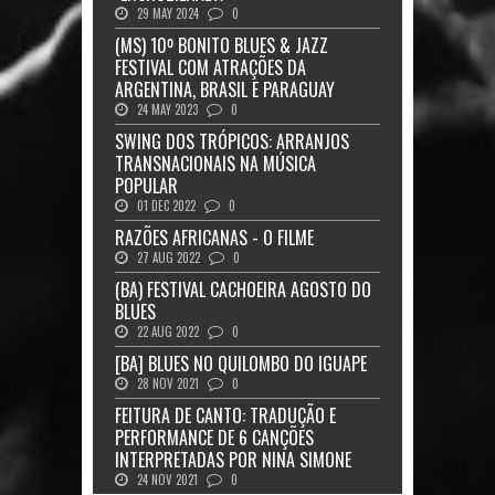
29 MAY 2024
0
(MS) 10º BONITO BLUES & JAZZ
FESTIVAL COM ATRAÇÕES DA
ARGENTINA, BRASIL E PARAGUAY
24 MAY 2023
0
SWING DOS TRÓPICOS: ARRANJOS
TRANSNACIONAIS NA MÚSICA
POPULAR
01 DEC 2022
0
RAZÕES AFRICANAS - O FILME
27 AUG 2022
0
(BA) FESTIVAL CACHOEIRA AGOSTO DO
BLUES
22 AUG 2022
0
[BA] BLUES NO QUILOMBO DO IGUAPE
28 NOV 2021
0
FEITURA DE CANTO: TRADUÇÃO E
PERFORMANCE DE 6 CANÇÕES
INTERPRETADAS POR NINA SIMONE
24 NOV 2021
0