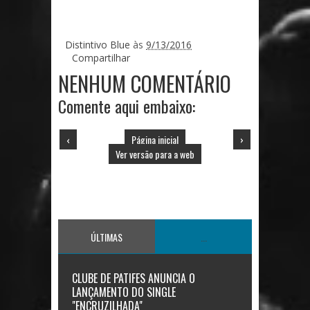
Distintivo Blue
às
9/13/2016
Compartilhar
NENHUM COMENTÁRIO
Comente aqui embaixo:
‹
Página inicial
›
Ver versão para a web
ÚLTIMAS
...
CLUBE DE PATIFES ANUNCIA O
LANÇAMENTO DO SINGLE
"ENCRUZILHADA"