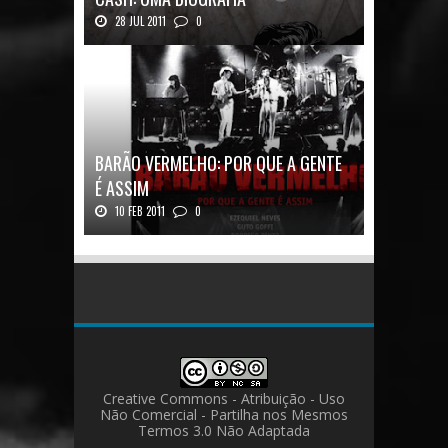
28 JUL 2011
0
Quadrinhos alemães contam a história de um
ícon...
BARÃO VERMELHO: POR QUE A GENTE
É ASSIM
10 FEB 2011
0
Barão Vermelho: Por que a Gente é
AssimAutores...
Creative Commons - Atribuição - Uso
Não Comercial - Partilha nos Mesmos
Termos 3.0 Não Adaptada