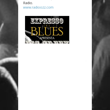
Radio.
www.radioozz.com
...