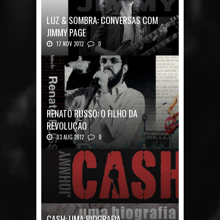
LUZ & SOMBRA: CONVERSAS COM
JIMMY PAGE
17 NOV 2012
0
Luz & Sombra: Conversas com Jimmy Pag...
RENATO RUSSO: O FILHO DA
REVOLUÇÃO
03 AUG 2012
0
Renato Russo: O Filho da Revolução Autor: Car...
CASH: UMA BIOGRAFIA