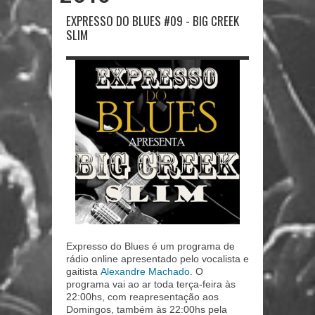
EXPRESSO DO BLUES #09 - BIG CREEK
SLIM
Expresso do Blues é um programa de
rádio online apresentado pelo vocalista e
gaitista
Alexandre Machado
. O
programa vai ao ar toda terça-feira às
22:00hs, com reapresentação aos
Domingos, também às 22:00hs pela