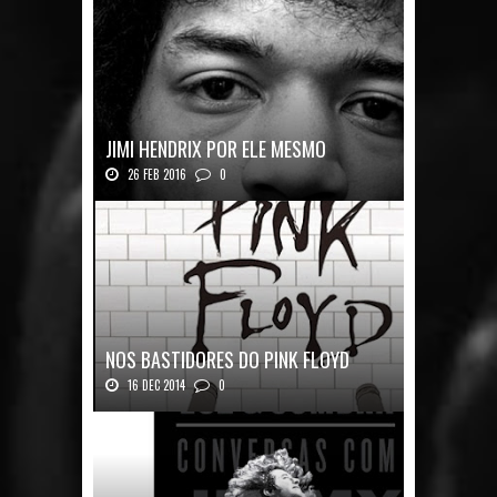
JIMI HENDRIX POR ELE MESMO
26 FEB 2016
0
Texto histórico expõe a mente do mestre J...
NOS BASTIDORES DO PINK FLOYD
16 DEC 2014
0
Nos Bastidores do Pink Floyd Autor: Mark B...