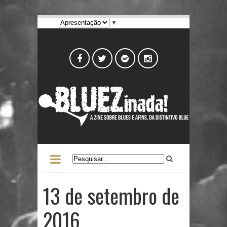
▼
13 de setembro de
2016