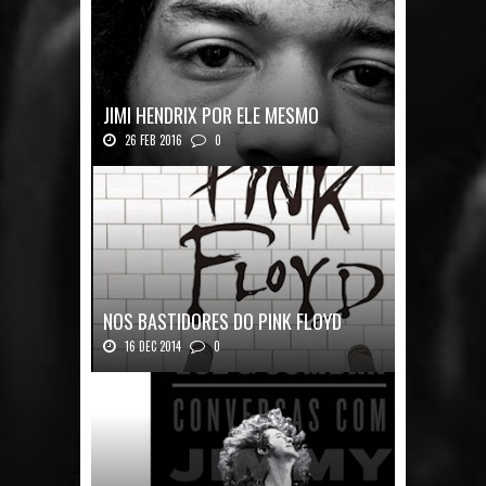
JIMI HENDRIX POR ELE MESMO
26 FEB 2016
0
Texto histórico expõe a mente do mestre J...
NOS BASTIDORES DO PINK FLOYD
16 DEC 2014
0
Nos Bastidores do Pink Floyd Autor: Mark B...