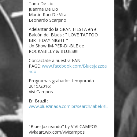
Tano De Lio
Juanma De Lio
Martin Rao De Vita
Leonardo Scarpino
Adelantando la GRAN FIESTA en el
Balcòn del Blues : " LOVE TATTOO
BIRTHDAY NIGHT "
Un Show IM-PER-DI-BLE de
ROCKABILLY & BLUES!!!!!
Contactate a nuestra FAN
PAGE:
www.facebook.com/BluesJazzea
ndo
Programas grabados temporada
2015/2016:
Vivi Campos
En Brazil :
www.bluezinada.com.br/search/label/Bl..
.
"BluesJazzeando" by VIVI CAMPOS:
vivkaart.wix.com/vivicampos