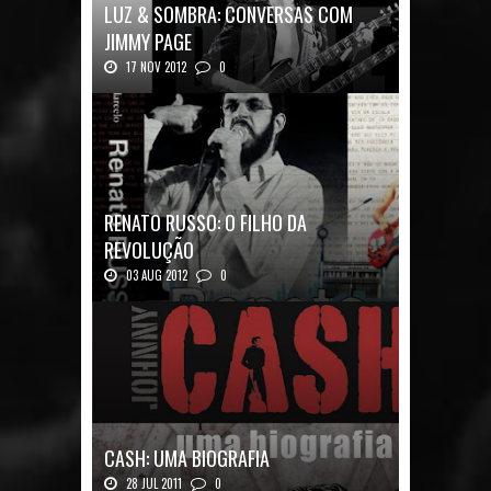
LUZ & SOMBRA: CONVERSAS COM
JIMMY PAGE
17 NOV 2012
0
Luz & Sombra: Conversas com Jimmy Pag...
RENATO RUSSO: O FILHO DA
REVOLUÇÃO
03 AUG 2012
0
Renato Russo: O Filho da Revolução Autor: Car...
CASH: UMA BIOGRAFIA
28 JUL 2011
0