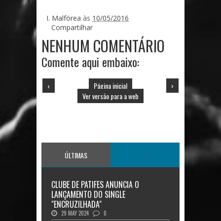
I. Malförea
às
10/05/2016
Compartilhar
NENHUM COMENTÁRIO
Comente aqui embaixo:
‹
Página inicial
›
Ver versão para a web
ÚLTIMAS
...
CLUBE DE PATIFES ANUNCIA O
LANÇAMENTO DO SINGLE
"ENCRUZILHADA"
29 MAY 2024
0