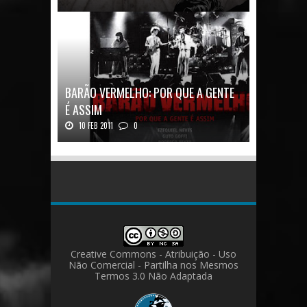
Quadrinhos alemães contam a história de um
ícon...
BARÃO VERMELHO: POR QUE A GENTE
É ASSIM
10 FEB 2011
0
Barão Vermelho: Por que a Gente é
AssimAutores...
Creative Commons - Atribuição - Uso
Não Comercial - Partilha nos Mesmos
Termos 3.0 Não Adaptada