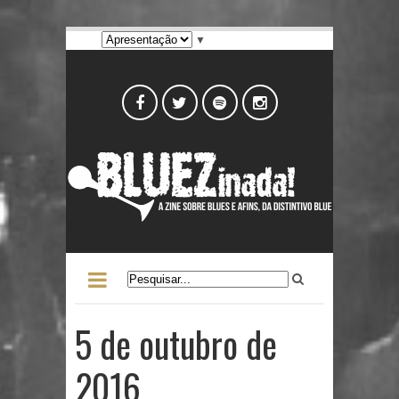
▼
5 de outubro de
2016