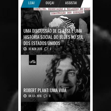
LEIA!
OUÇA!
ASSISTA!
UMA DISCUSSÃO DE CLASSE E UMA
HISTÓRIA SOCIAL DO BLUES NO SUL
DOS ESTADOS UNIDOS
10 NOV 2016
0
Mais uma ótima oportunidade de se
aprofundar n...
ROBERT PLANT: UMA VIDA
04 JUL 2016
0
Robert Plant, o vocalista do Led Zeppeli...