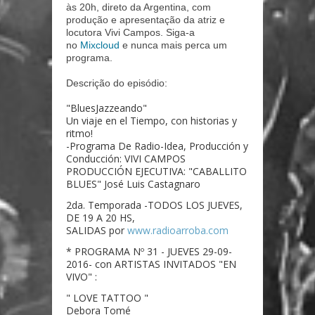
às 20h, direto da Argentina, com
produção e apresentação da atriz e
locutora Vivi Campos. Siga-a
no
Mixcloud
e nunca mais perca um
programa.
Descrição do episódio:
"BluesJazzeando"
Un viaje en el Tiempo, con historias y
ritmo!
-Programa De Radio-Idea, Producción y
Conducción: VIVI CAMPOS
PRODUCCIÓN EJECUTIVA: "CABALLITO
BLUES" José Luis Castagnaro
2da. Temporada -TODOS LOS JUEVES,
DE 19 A 20 HS,
SALIDAS por
www.radioarroba.com
* PROGRAMA Nº 31 - JUEVES 29-09-
2016- con ARTISTAS INVITADOS "EN
VIVO" :
" LOVE TATTOO "
Debora Tomé