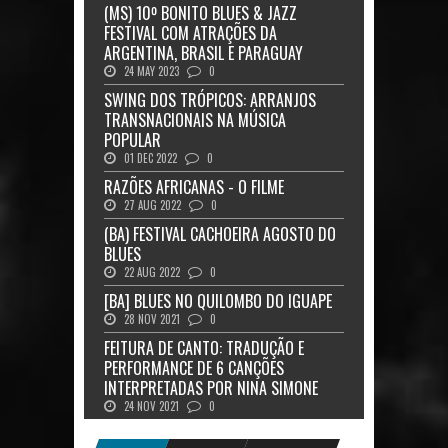
(MS) 10º BONITO BLUES & JAZZ
FESTIVAL COM ATRAÇÕES DA
ARGENTINA, BRASIL E PARAGUAY
24 MAY 2023
0
SWING DOS TRÓPICOS: ARRANJOS
TRANSNACIONAIS NA MÚSICA
POPULAR
01 DEC 2022
0
RAZÕES AFRICANAS - O FILME
27 AUG 2022
0
(BA) FESTIVAL CACHOEIRA AGOSTO DO
BLUES
22 AUG 2022
0
[BA] BLUES NO QUILOMBO DO IGUAPE
28 NOV 2021
0
FEITURA DE CANTO: TRADUÇÃO E
PERFORMANCE DE 6 CANÇÕES
INTERPRETADAS POR NINA SIMONE
24 NOV 2021
0