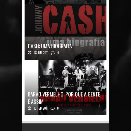
Renato Russo: O Filho da Revolução Autor: Car...
CASH: UMA BIOGRAFIA
28 JUL 2011
0
Quadrinhos alemães contam a história de um
ícon...
BARÃO VERMELHO: POR QUE A GENTE
É ASSIM
10 FEB 2011
0
Barão Vermelho: Por que a Gente é
AssimAutores...