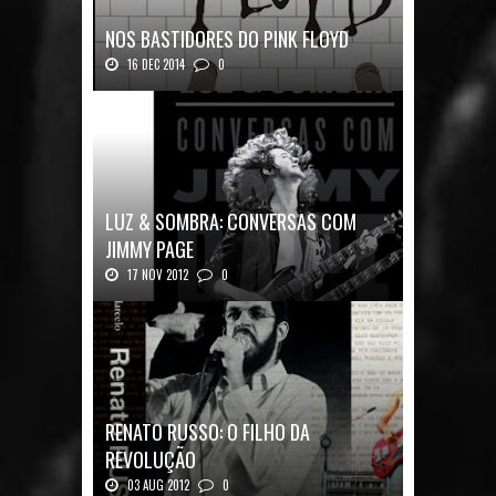
NOS BASTIDORES DO PINK FLOYD
16 DEC 2014
0
Nos Bastidores do Pink Floyd Autor: Mark B...
LUZ & SOMBRA: CONVERSAS COM
JIMMY PAGE
17 NOV 2012
0
Luz & Sombra: Conversas com Jimmy Pag...
RENATO RUSSO: O FILHO DA
REVOLUÇÃO
03 AUG 2012
0