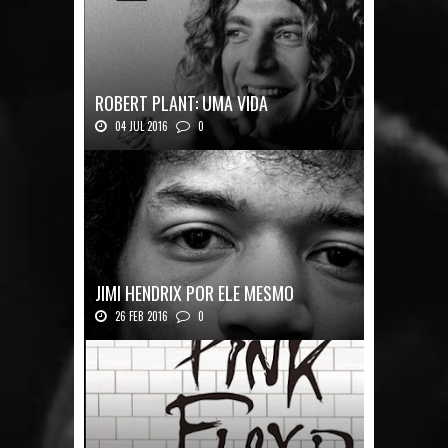
ROBERT PLANT: UMA VIDA
04 JUL 2016
0
Robert Plant, o vocalista do Led Zeppeli...
JIMI HENDRIX POR ELE MESMO
26 FEB 2016
0
Texto histórico expõe a mente do mestre J...