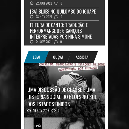
22 AUG 2022
0
[BA] BLUES NO QUILOMBO DO IGUAPE
28 NOV 2021
0
FEITURA DE CANTO: TRADUÇÃO E
PERFORMANCE DE 6 CANÇÕES
INTERPRETADAS POR NINA SIMONE
24 NOV 2021
0
LEIA!
OUÇA!
ASSISTA!
UMA DISCUSSÃO DE CLASSE E UMA
HISTÓRIA SOCIAL DO BLUES NO SUL
DOS ESTADOS UNIDOS
10 NOV 2016
0
Mais uma ótima oportunidade de se
aprofundar n...