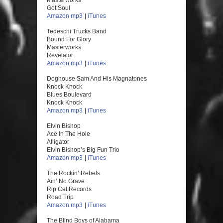
Masterworks
Got Soul
Amazon mp3
|
iTunes
Tedeschi Trucks Band
Bound For Glory
Masterworks
Revelator
Amazon mp3
|
iTunes
Doghouse Sam And His Magnatones
Knock Knock
Blues Boulevard
Knock Knock
Amazon mp3
|
iTunes
Elvin Bishop
Ace In The Hole
Alligator
Elvin Bishop’s Big Fun Trio
Amazon mp3
|
iTunes
The Rockin’ Rebels
Ain’ No Grave
Rip Cat Records
Road Trip
Amazon mp3
|
iTunes
The Blind Boys of Alabama