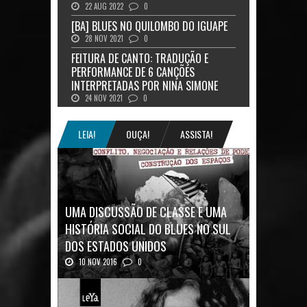
22 AUG 2022
0
[BA] BLUES NO QUILOMBO DO IGUAPE
28 NOV 2021
0
FEITURA DE CANTO: TRADUÇÃO E
PERFORMANCE DE 6 CANÇÕES
INTERPRETADAS POR NINA SIMONE
24 NOV 2021
0
LEIA!
OUÇA!
ASSISTA!
UMA DISCUSSÃO DE CLASSE E UMA
HISTÓRIA SOCIAL DO BLUES NO SUL
DOS ESTADOS UNIDOS
10 NOV 2016
0
Mais uma ótima oportunidade de se
aprofundar n...