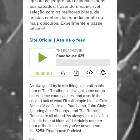
episódios sempre são disponibilizados
aos sábados, trazendo uma incrível
seleção com os melhores blues, de
artistas conhecidos mundialmente ou
mais obscuros. Experimente e passe
adiante!
Site Oficial
|
Assine o feed
As always, I’ll try to mix things up a bit in this
hour of The Roadhouse. I’ve got some urban
blues, some country blues, and a set in the
second half of what I’ll call ‘hippie blues.’ Colin
James, Vasti Jackson, Paul Lamb, John Ginty
featuring Aster Pheonyx, and The Rockin’
Rebels are all ahead. As always, it’s a bit of an
eclectic hour of blues and certainly another
hour of the finest blues you’ve never heard –
the 625th Roadhouse Podcast.