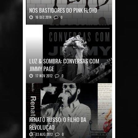
NOS BASTIDORES DO PINK FLOYD
16 DEC 2014
0
Nos Bastidores do Pink Floyd Autor: Mark B...
LUZ & SOMBRA: CONVERSAS COM
JIMMY PAGE
17 NOV 2012
0
Luz & Sombra: Conversas com Jimmy Pag...
RENATO RUSSO: O FILHO DA
REVOLUÇÃO
03 AUG 2012
0