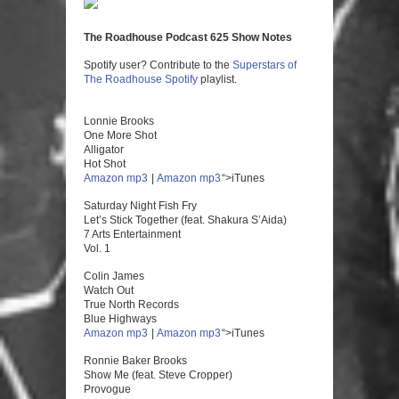
The Roadhouse Podcast 625 Show Notes
Spotify user? Contribute to the
Superstars of
The Roadhouse
Spotify
playlist.
Lonnie Brooks
One More Shot
Alligator
Hot Shot
Amazon mp3
|
Amazon mp3
“>iTunes
Saturday Night Fish Fry
Let’s Stick Together (feat. Shakura S’Aida)
7 Arts Entertainment
Vol. 1
Colin James
Watch Out
True North Records
Blue Highways
Amazon mp3
|
Amazon mp3
“>iTunes
Ronnie Baker Brooks
Show Me (feat. Steve Cropper)
Provogue