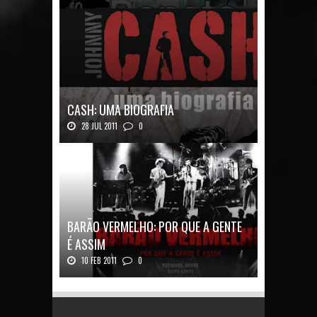
Renato Russo: O Filho da Revolução Autor: Car...
CASH: UMA BIOGRAFIA
28 JUL 2011
0
Quadrinhos alemães contam a história de um
ícon...
BARÃO VERMELHO: POR QUE A GENTE
É ASSIM
10 FEB 2011
0
Barão Vermelho: Por que a Gente é
AssimAutores...