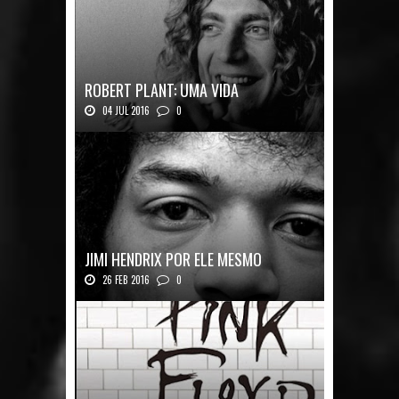
ROBERT PLANT: UMA VIDA
04 JUL 2016
0
Robert Plant, o vocalista do Led Zeppeli...
JIMI HENDRIX POR ELE MESMO
26 FEB 2016
0
Texto histórico expõe a mente do mestre J...