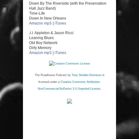
Down By The Riverside (with the Preservation
Hall Jazz Band)
Time-Life
Down In New Orleans
Amazon mp3
|
iTunes
Appleton & Jason Ricci
JJ
Leaning Blues
Old Boy Network
Dirty Memory
Amazon mp3
|
iTunes
The Roadhouse Podcast
by
Tony Steidler-Dennison
is
licensed under a
Creative Commons Attribution-
NonCommercial-NoDerivs 3.0 Unported License
.
...