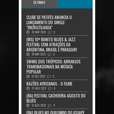
ÚLTIMAS
...
CLUBE DE PATIFES ANUNCIA O
LANÇAMENTO DO SINGLE
"ENCRUZILHADA"
29 MAY 2024
0
(MS) 10º BONITO BLUES & JAZZ
FESTIVAL COM ATRAÇÕES DA
ARGENTINA, BRASIL E PARAGUAY
24 MAY 2023
0
SWING DOS TRÓPICOS: ARRANJOS
TRANSNACIONAIS NA MÚSICA
POPULAR
01 DEC 2022
0
RAZÕES AFRICANAS - O FILME
27 AUG 2022
0
(BA) FESTIVAL CACHOEIRA AGOSTO DO
BLUES
22 AUG 2022
0
[BA] BLUES NO QUILOMBO DO IGUAPE