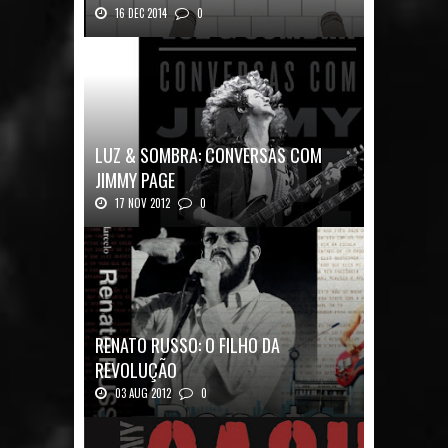
16 DEC 2014
0
Nos Bastidores do Pink Floyd Autor: Mark B...
LUZ & SOMBRA: CONVERSAS COM
JIMMY PAGE
17 NOV 2012
0
Luz & Sombra: Conversas com Jimmy Pag...
RENATO RUSSO: O FILHO DA
REVOLUÇÃO
03 AUG 2012
0
Renato Russo: O Filho da Revolução Autor: Car...