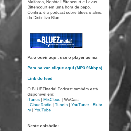
Malforea, Nephtali Bitencourt e Lavus
Bittencourt em uma hora de papo.
Confira: é
o podcast sobre blues e afins,
da Distintivo Blue.
Para ouvir aqui, use o player acima
Para baixar, clique aqui (MP3 96kbps)
Link do feed
O BLUEZinada! Podcast também está
disponível em:
iTunes
|
MixCloud
| WeCast
|
CloudRadio
|
TuneIn
|
YouTuner
|
Blubr
ry
|
YouTube
Neste episódio: