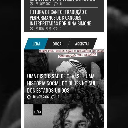
28 NOV 2021
0
FEITURA DE CANTO: TRADUÇÃO E
PERFORMANCE DE 6 CANÇÕES
INTERPRETADAS POR NINA SIMONE
24 NOV 2021
0
LEIA!
OUÇA!
ASSISTA!
UMA DISCUSSÃO DE CLASSE E UMA
HISTÓRIA SOCIAL DO BLUES NO SUL
DOS ESTADOS UNIDOS
10 NOV 2016
0
Mais uma ótima oportunidade de se
aprofundar n...