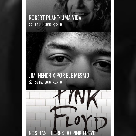
ROBERT PLANT: UMA VIDA
04 JUL 2016
0
Robert Plant, o vocalista do Led Zeppeli...
JIMI HENDRIX POR ELE MESMO
26 FEB 2016
0
Texto histórico expõe a mente do mestre J...
NOS BASTIDORES DO PINK FLOYD