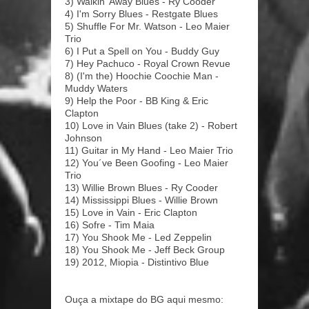
3) Walkin' Away Blues - Ry Cooder
4) I'm Sorry Blues - Restgate Blues
5) Shuffle For Mr. Watson - Leo Maier
Trio
6) I Put a Spell on You - Buddy Guy
7) Hey Pachuco - Royal Crown Revue
8) (I'm the) Hoochie Coochie Man -
Muddy Waters
9) Help the Poor - BB King & Eric
Clapton
10) Love in Vain Blues (take 2) - Robert
Johnson
11) Guitar in My Hand - Leo Maier Trio
12) You´ve Been Goofing - Leo Maier
Trio
13) Willie Brown Blues - Ry Cooder
14) Mississippi Blues - Willie Brown
15) Love in Vain - Eric Clapton
16) Sofre - Tim Maia
17) You Shook Me - Led Zeppelin
18) You Shook Me - Jeff Beck Group
19) 2012, Miopia - Distintivo Blue
Ouça a mixtape do BG aqui mesmo: