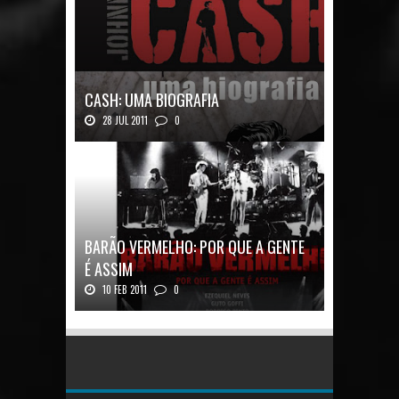
CASH: UMA BIOGRAFIA
28 JUL 2011
0
Quadrinhos alemães contam a história de um
ícon...
BARÃO VERMELHO: POR QUE A GENTE
É ASSIM
10 FEB 2011
0
Barão Vermelho: Por que a Gente é
AssimAutores...