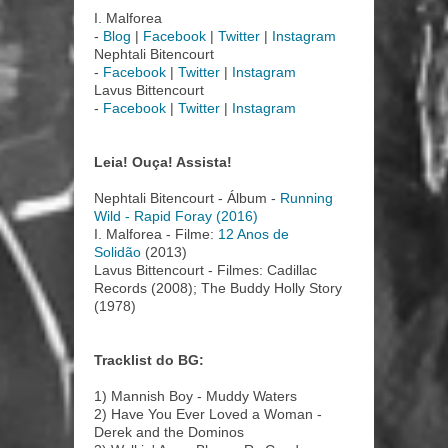
I. Malforea
-
Blog
|
Facebook
|
Twitter
|
Instagram
Nephtali Bitencourt
-
Facebook
|
Twitter
|
Instagram
Lavus Bittencourt
-
Facebook
|
Twitter
|
Instagram
Leia! Ouça! Assista!
Nephtali Bitencourt - Álbum -
Running
Wild - Rapid Foray (2016)
I. Malforea - Filme:
12 Anos de
Solidão
(2013)
Lavus Bittencourt - Filmes: Cadillac
Records (2008); The Buddy Holly Story
(1978)
Tracklist do BG:
1) Mannish Boy - Muddy Waters
2) Have You Ever Loved a Woman -
Derek and the Dominos