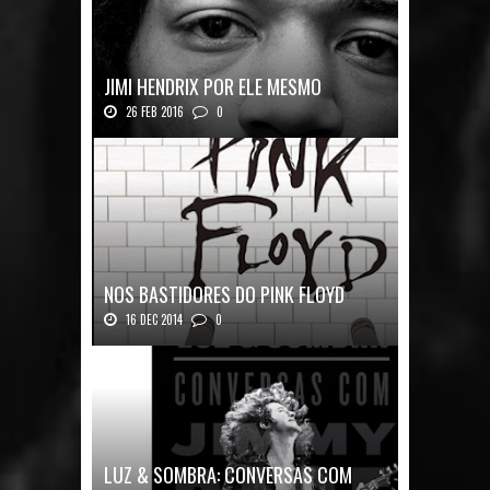
JIMI HENDRIX POR ELE MESMO
26 FEB 2016
0
Texto histórico expõe a mente do mestre J...
NOS BASTIDORES DO PINK FLOYD
16 DEC 2014
0
Nos Bastidores do Pink Floyd Autor: Mark B...
LUZ & SOMBRA: CONVERSAS COM