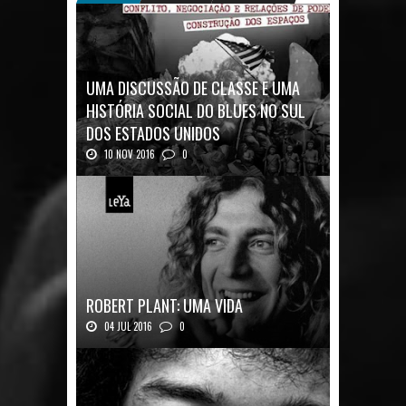
UMA DISCUSSÃO DE CLASSE E UMA
HISTÓRIA SOCIAL DO BLUES NO SUL
DOS ESTADOS UNIDOS
10 NOV 2016
0
Mais uma ótima oportunidade de se
aprofundar n...
ROBERT PLANT: UMA VIDA
04 JUL 2016
0
Robert Plant, o vocalista do Led Zeppeli...