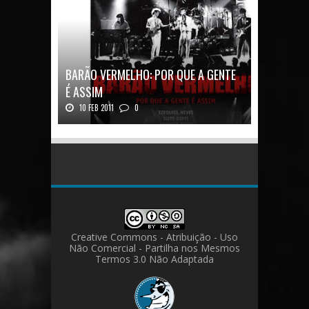
BARÃO VERMELHO: POR QUE A GENTE
É ASSIM
10 FEB 2011
0
Barão Vermelho: Por que a Gente é
AssimAutores...
Creative Commons - Atribuição - Uso
Não Comercial - Partilha nos Mesmos
Termos 3.0 Não Adaptada