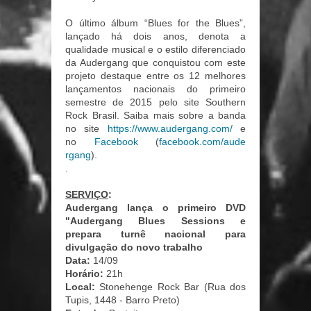
O último álbum “Blues for the Blues”,
lançado há dois anos, denota a
qualidade musical e o estilo diferenciado
da Audergang que conquistou com este
projeto destaque entre os 12 melhores
lançamentos nacionais do primeiro
semestre de 2015 pelo site Southern
Rock Brasil. Saiba mais sobre a banda
no site
https://www.audergang.com
/
e
no
Facebook
(
facebook.com/aude
rgang
).
.
SERVIÇO
:
Audergang lança o primeiro DVD
"Audergang Blues Sessions e
prepara turnê nacional para
divulgação do novo trabalho
Data:
14/09
Horário:
21h
Local:
Stonehenge Rock Bar (Rua dos
Tupis, 1448 - Barro Preto)