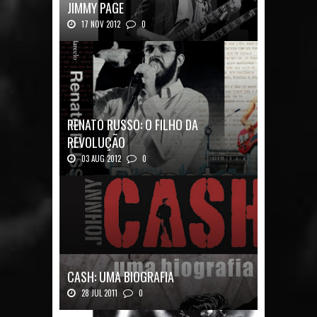
JIMMY PAGE
17 NOV 2012
0
Luz & Sombra: Conversas com Jimmy Pag...
RENATO RUSSO: O FILHO DA
REVOLUÇÃO
03 AUG 2012
0
Renato Russo: O Filho da Revolução Autor: Car...
CASH: UMA BIOGRAFIA
28 JUL 2011
0
Quadrinhos alemães contam a história de um
ícon...