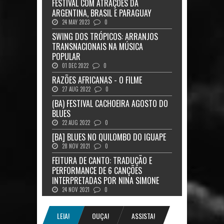
FESTIVAL COM ATRAÇÕES DA
ARGENTINA, BRASIL E PARAGUAY
24 MAY 2023
0
SWING DOS TRÓPICOS: ARRANJOS
TRANSNACIONAIS NA MÚSICA
POPULAR
01 DEC 2022
0
RAZÕES AFRICANAS - O FILME
27 AUG 2022
0
(BA) FESTIVAL CACHOEIRA AGOSTO DO
BLUES
22 AUG 2022
0
[BA] BLUES NO QUILOMBO DO IGUAPE
28 NOV 2021
0
FEITURA DE CANTO: TRADUÇÃO E
PERFORMANCE DE 6 CANÇÕES
INTERPRETADAS POR NINA SIMONE
24 NOV 2021
0
LEIA!
OUÇA!
ASSISTA!