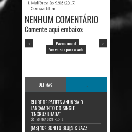
I. Malförea
às
9/06/2017
Compartilhar
NENHUM COMENTÁRIO
Comente aqui embaixo:
‹
Página inicial
›
Ver versão para a web
ÚLTIMAS
...
CLUBE DE PATIFES ANUNCIA O
LANÇAMENTO DO SINGLE
"ENCRUZILHADA"
29 MAY 2024
0
(MS) 10º BONITO BLUES & JAZZ