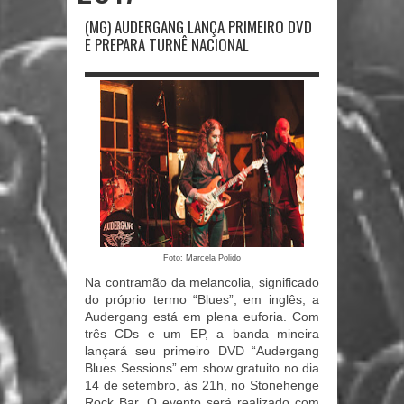
(MG) AUDERGANG LANÇA PRIMEIRO DVD
E PREPARA TURNÊ NACIONAL
Foto: Marcela Polido
Na contramão da melancolia, significado
do próprio termo “Blues”, em inglês, a
Audergang está em plena euforia. Com
três CDs e um EP, a banda mineira
lançará seu primeiro DVD “Audergang
Blues Sessions” em show gratuito no dia
14 de setembro, às 21h, no Stonehenge
Rock Bar. O evento será realizado com