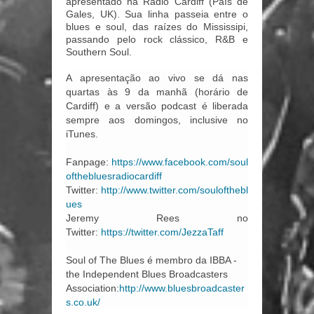
apresentado na Radio Cardiff (País de
Gales, UK). Sua linha passeia entre o
blues e soul, das raízes do Mississipi,
passando pelo rock clássico, R&B e
Southern Soul.
A apresentação ao vivo se dá nas
quartas às 9 da manhã (horário de
Cardiff) e a versão podcast é liberada
sempre aos domingos, inclusive no
iTunes.
Fanpage:
https://www.facebook.com/soul
ofthebluesradiocardiff
Twitter:
http://www.twitter.com/soulofthebl
ues
Jeremy Rees no
Twitter:
https://twitter.com/JezzaTaff
Soul of The Blues é membro da IBBA -
the Independent Blues Broadcasters
Association:
http://www.bluesbroadcaster
s.co.uk/