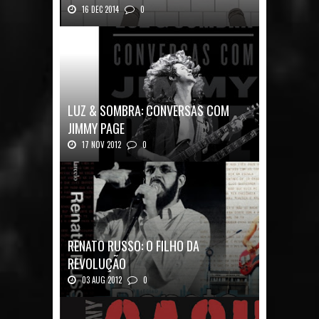
16 DEC 2014
0
Nos Bastidores do Pink Floyd Autor: Mark B...
LUZ & SOMBRA: CONVERSAS COM
JIMMY PAGE
17 NOV 2012
0
Luz & Sombra: Conversas com Jimmy Pag...
RENATO RUSSO: O FILHO DA
REVOLUÇÃO
03 AUG 2012
0
Renato Russo: O Filho da Revolução Autor: Car...