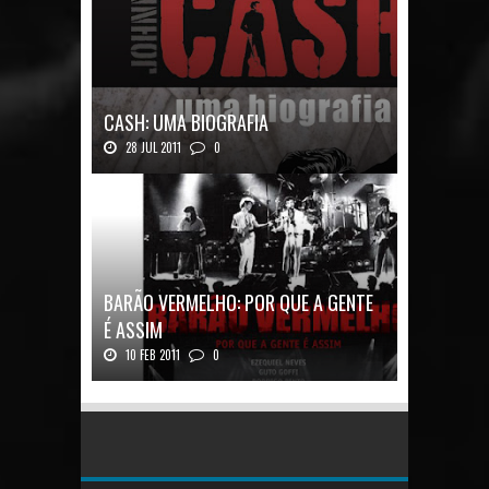
CASH: UMA BIOGRAFIA
28 JUL 2011
0
Quadrinhos alemães contam a história de um
ícon...
BARÃO VERMELHO: POR QUE A GENTE
É ASSIM
10 FEB 2011
0
Barão Vermelho: Por que a Gente é
AssimAutores...