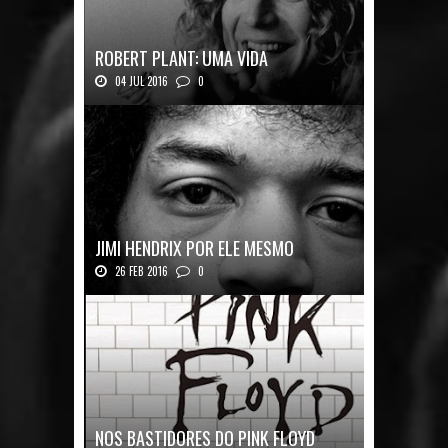
ROBERT PLANT: UMA VIDA
04 JUL 2016
0
Robert Plant, o vocalista do Led Zeppeli...
JIMI HENDRIX POR ELE MESMO
26 FEB 2016
0
Texto histórico expõe a mente do mestre J...
NOS BASTIDORES DO PINK FLOYD