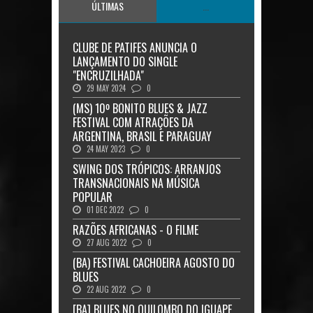
ÚLTIMAS
...
CLUBE DE PATIFES ANUNCIA O
LANÇAMENTO DO SINGLE
"ENCRUZILHADA"
29 MAY 2024
0
(MS) 10º BONITO BLUES & JAZZ
FESTIVAL COM ATRAÇÕES DA
ARGENTINA, BRASIL E PARAGUAY
24 MAY 2023
0
SWING DOS TRÓPICOS: ARRANJOS
TRANSNACIONAIS NA MÚSICA
POPULAR
01 DEC 2022
0
RAZÕES AFRICANAS - O FILME
27 AUG 2022
0
(BA) FESTIVAL CACHOEIRA AGOSTO DO
BLUES
22 AUG 2022
0
[BA] BLUES NO QUILOMBO DO IGUAPE