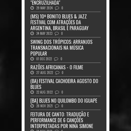
"ENCRUZILHADA"
29 MAY 2024
0
(MS) 10º BONITO BLUES & JAZZ
FESTIVAL COM ATRAÇÕES DA
ARGENTINA, BRASIL E PARAGUAY
24 MAY 2023
0
SWING DOS TRÓPICOS: ARRANJOS
TRANSNACIONAIS NA MÚSICA
POPULAR
01 DEC 2022
0
RAZÕES AFRICANAS - O FILME
27 AUG 2022
0
(BA) FESTIVAL CACHOEIRA AGOSTO DO
BLUES
22 AUG 2022
0
[BA] BLUES NO QUILOMBO DO IGUAPE
28 NOV 2021
0
FEITURA DE CANTO: TRADUÇÃO E
PERFORMANCE DE 6 CANÇÕES
INTERPRETADAS POR NINA SIMONE