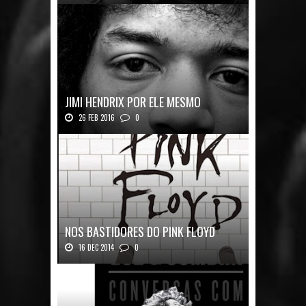
JIMI HENDRIX POR ELE MESMO
26 FEB 2016
0
Texto histórico expõe a mente do mestre J...
NOS BASTIDORES DO PINK FLOYD
16 DEC 2014
0
Nos Bastidores do Pink Floyd Autor: Mark B...