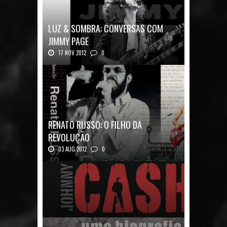
LUZ & SOMBRA: CONVERSAS COM
JIMMY PAGE
17 NOV 2012
0
Luz & Sombra: Conversas com Jimmy Pag...
RENATO RUSSO: O FILHO DA
REVOLUÇÃO
03 AUG 2012
0
Renato Russo: O Filho da Revolução Autor: Car...