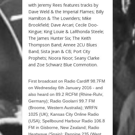
with Jeremy Rees features tracks by
Dave Weld & the Imperial Flames; Billy
Hamilton & The Lowriders; Mike
Brookfield; Dave Arcari; Cecile Doo-
Kingue; King Louie & LaRhonda Steele;
The James Hunter Six; The Keith
Thompson Band; Annee 2CU Blues
Band; Sista Jean & CB; Port City
Prophets; Noora Noor; Seany Clarke
and Zoe Schwarz Blue Commotion.
First broadcast on Radio Cardiff 98.7FM
on Wednesday 6th January 2016 - and
also heard on 89.2 RCFM (Rhine-Ruhr,
Germany); Radio Goolarri 99.7 FM
(Broome, Western Australia); WRFN
1025 (UK); Kansas City Online Radio
(USA); Spellbound Harbour Radio 106.8
FM in Gisborne, New Zealand; Radio
Heatwave (Spain); Pennine 235 (West