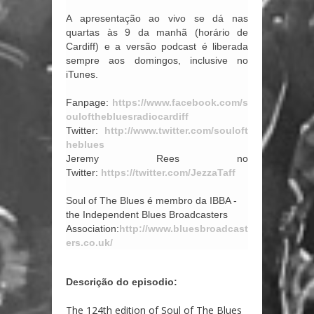
A apresentação ao vivo se dá nas
quartas às 9 da manhã (horário de
Cardiff) e a versão podcast é liberada
sempre aos domingos, inclusive no
iTunes.
Fanpage:
https://www.facebook.com/s
oulofthebluesradiocardiff
Twitter:
http://www.twitter.com/souloft
heblues
Jeremy Rees no
Twitter:
https://twitter.com/JezzaTaff
Soul of The Blues é membro da IBBA -
the Independent Blues Broadcasters
Association:
http://www.bluesbroadcast
ers.co.uk/
Descrição do episodio:
The 124th edition of Soul of The Blues