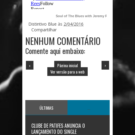
Soul of The Blues with Jeremy Rees #124
by
Soul
Distintivo Blue
às
2/04/2016
Compartilhar
NENHUM COMENTÁRIO
Comente aqui embaixo:
‹
Página inicial
›
Ver versão para a web
ÚLTIMAS
...
CLUBE DE PATIFES ANUNCIA O
LANÇAMENTO DO SINGLE