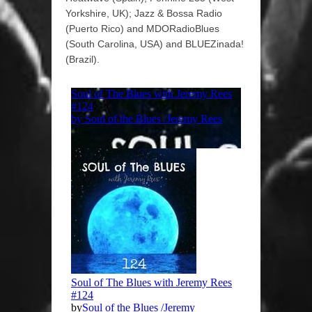
Yorkshire, UK); Jazz & Bossa Radio
(Puerto Rico) and MDORadioBlues
(South Carolina, USA)
and BLUEZinada!
(Brazil).