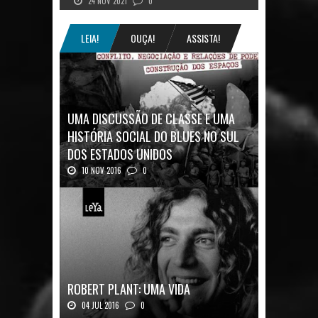
24 NOV 2021
0
LEIA!
OUÇA!
ASSISTA!
UMA DISCUSSÃO DE CLASSE E UMA
HISTÓRIA SOCIAL DO BLUES NO SUL
DOS ESTADOS UNIDOS
10 NOV 2016
0
Mais uma ótima oportunidade de se
aprofundar n...
ROBERT PLANT: UMA VIDA
04 JUL 2016
0
Robert Plant, o vocalista do Led Zeppeli...