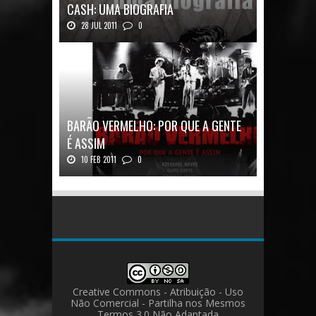
CASH: UMA BIOGRAFIA
28 JUL 2011
0
Quadrinhos alemães contam a história de um
ícon...
BARÃO VERMELHO: POR QUE A GENTE
É ASSIM
10 FEB 2011
0
Barão Vermelho: Por que a Gente é
AssimAutores...
Creative Commons - Atribuição - Uso
Não Comercial - Partilha nos Mesmos
Termos 3.0 Não Adaptada