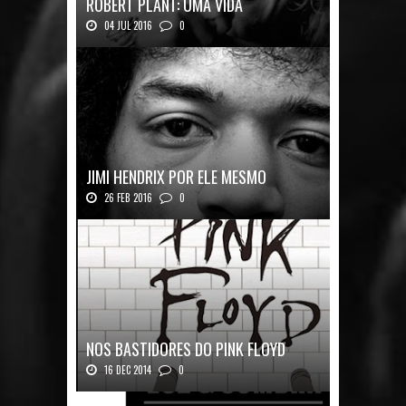
ROBERT PLANT: UMA VIDA
04 JUL 2016
0
Robert Plant, o vocalista do Led Zeppeli...
JIMI HENDRIX POR ELE MESMO
26 FEB 2016
0
Texto histórico expõe a mente do mestre J...
NOS BASTIDORES DO PINK FLOYD
16 DEC 2014
0
Nos Bastidores do Pink Floyd Autor: Mark B...