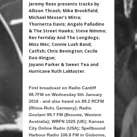
Jeremy Rees presents tracks by
Allison Thrash; Mike Brookfield;
Michael Messer's Mitra;
Thornetta Davis; Angelo Palladino
& The Street Hawks; Steve Nimmo;
Rev Ferriday And The Longdogs;
Miss Mec; Connie Lush Band;
Catfish; Chris Bevington; Cecile
Doo-Kingue;
Joyann Parker & Sweet Tea and
Hurricane Ruth LaMaster
.
First broadcast on Radio Cardiff
98.7FM on Wednesday 6th January
2016 - and also heard on 89.2 RCFM
(Rhine-Ruhr, Germany); Radio
Goolarri 99.7 FM (Broome, Western
Australia); WRFN 1025 (UK); Kansas
City Online Radio (USA); Spellbound
Harbour Radio 106.8 FM in Gisborne,