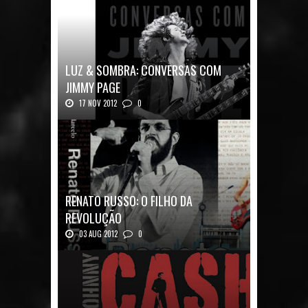
LUZ & SOMBRA: CONVERSAS COM
JIMMY PAGE
17 NOV 2012
0
Luz & Sombra: Conversas com Jimmy Pag...
RENATO RUSSO: O FILHO DA
REVOLUÇÃO
03 AUG 2012
0
Renato Russo: O Filho da Revolução Autor: Car...