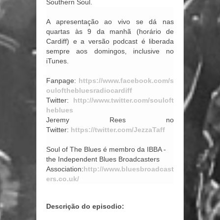
Southern Soul.
A apresentação ao vivo se dá nas
quartas às 9 da manhã (horário de
Cardiff) e a versão podcast é liberada
sempre aos domingos, inclusive no
iTunes.
Fanpage:
https://www.facebook.com/s
oulofthebluesradiocardiff
Twitter:
http://www.twitter.com/souloft
heblues
Jeremy Rees no
Twitter:
https://twitter.com/JezzaTaff
Soul of The Blues é membro da IBBA -
the Independent Blues Broadcasters
Association:
http://www.bluesbroadcast
ers.co.uk/
Descrição do episodio: