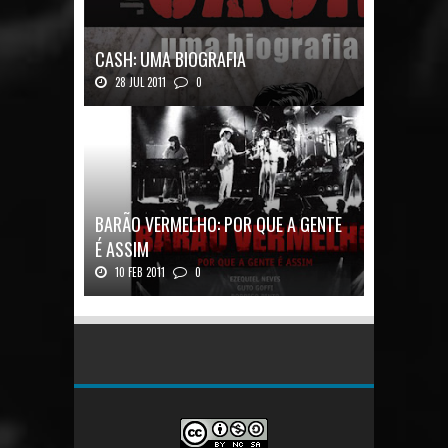
CASH: UMA BIOGRAFIA
28 JUL 2011
0
Quadrinhos alemães contam a história de um
ícon...
BARÃO VERMELHO: POR QUE A GENTE
É ASSIM
10 FEB 2011
0
Barão Vermelho: Por que a Gente é
AssimAutores...