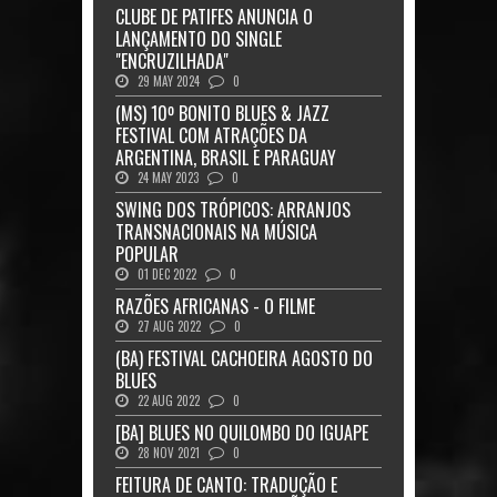
CLUBE DE PATIFES ANUNCIA O
LANÇAMENTO DO SINGLE
"ENCRUZILHADA"
29 MAY 2024
0
(MS) 10º BONITO BLUES & JAZZ
FESTIVAL COM ATRAÇÕES DA
ARGENTINA, BRASIL E PARAGUAY
24 MAY 2023
0
SWING DOS TRÓPICOS: ARRANJOS
TRANSNACIONAIS NA MÚSICA
POPULAR
01 DEC 2022
0
RAZÕES AFRICANAS - O FILME
27 AUG 2022
0
(BA) FESTIVAL CACHOEIRA AGOSTO DO
BLUES
22 AUG 2022
0
[BA] BLUES NO QUILOMBO DO IGUAPE
28 NOV 2021
0
FEITURA DE CANTO: TRADUÇÃO E