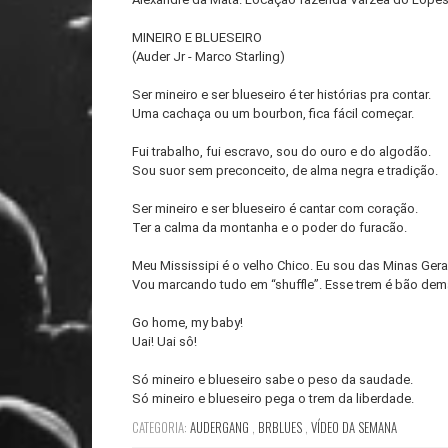
MINEIRO E BLUESEIRO
(Auder Jr - Marco Starling)
Ser mineiro e ser blueseiro é ter histórias pra contar.
Uma cachaça ou um bourbon, fica fácil começar.
Fui trabalho, fui escravo, sou do ouro e do algodão.
Sou suor sem preconceito, de alma negra e tradição.
Ser mineiro e ser blueseiro é cantar com coração.
Ter a calma da montanha e o poder do furacão.
Meu Mississipi é o velho Chico. Eu sou das Minas Gera
Vou marcando tudo em “shuffle”. Esse trem é bão dem
Go home, my baby!
Uai! Uai sô!
Só mineiro e blueseiro sabe o peso da saudade.
Só mineiro e blueseiro pega o trem da liberdade.
CATEGORIA:
AUDERGANG
,
BRBLUES
,
VÍDEO DA SEMANA