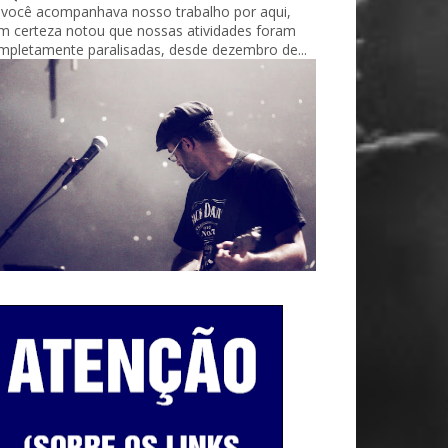
 você acompanhava nosso trabalho por aqui,
m certeza notou que nossas atividades foram
mpletamente paralisadas, desde dezembro de...