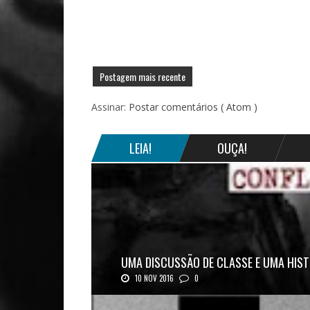
Postagem mais recente
Assinar:
Postar comentários ( Atom )
LEIA!
OUÇA!
UMA DISCUSSÃO DE CLASSE E UMA HIST
10 NOV 2016
0
Mais uma ótima oportunidade de se aprofundar n..