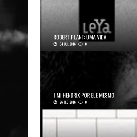
ROBERT PLANT: UMA VIDA
04 JUL 2016
0
Robert Plant, o vocalista do Led Zeppeli...
JIMI HENDRIX POR ELE MESMO
26 FEB 2016
0
Texto histórico expõe a mente do mestre J...