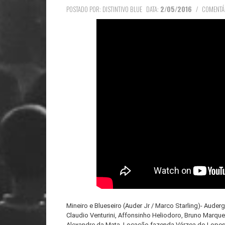
POSTADO POR: DISTINTIVO BLUE
DATA:
2/05/2016
/
COMENTÁ
Mineiro e Blueseiro (Auder Jr / Marco Starling)- Auderga
Claudio Venturini, Affonsinho Heliodoro, Bruno Marques
Alexandre da Mata. Locação fazenda Várzea do Lope