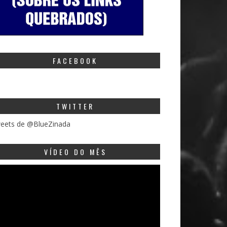
FACEBOOK
TWITTER
eets de @BlueZinada
VÍDEO DO MÊS