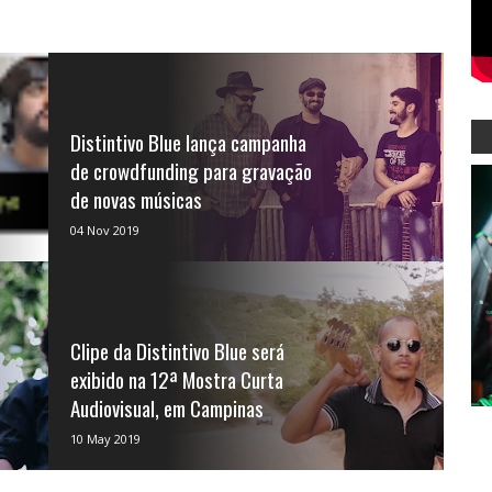
Distintivo Blue lança campanha
de crowdfunding para gravação
de novas músicas
A Distintivo Blue vai entrar em estúdio
04 Nov 2019
mais uma vez ainda neste ano! E você
pode fazer parte de ...
Clipe da Distintivo Blue será
exibido na 12ª Mostra Curta
Audiovisual, em Campinas
O clipe de "Ame a Solidão", da Distintivo
10 May 2019
Blue, continua circulando: desta vez, será
exibido ...