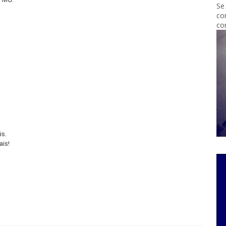
Se
co
co
is.
ais!