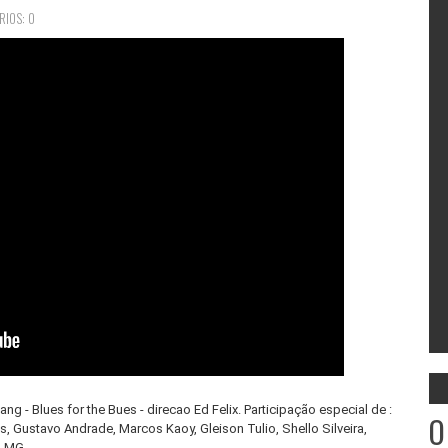
RIOS: 0
ng - Blues for the Bues - direcao Ed Felix. Participação especial de :
O
, Gustavo Andrade, Marcos Kaoy, Gleison Tulio, Shello Silveira,
s MG.