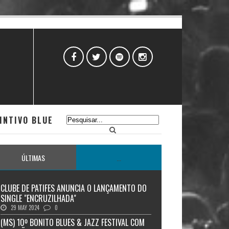
INTIVO BLUE
ÚLTIMAS
...
CLUBE DE PATIFES ANUNCIA O LANÇAMENTO DO
SINGLE "ENCRUZILHADA"
29 MAY 2024
0
(MS) 10º BONITO BLUES & JAZZ FESTIVAL COM