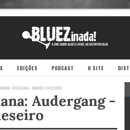
NS
EDIÇÕES
PODCAST
O SITE
DIST
SEMANA: AUDERGANG - MINEIRO E BLUESEIRO
ana: Audergang -
ueseiro