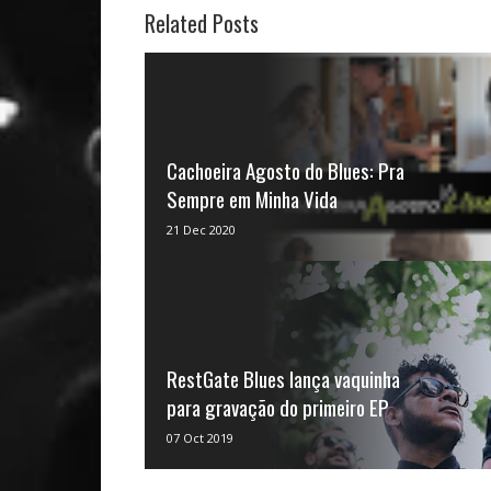
Related Posts
Cachoeira Agosto do Blues: Pra
Sempre em Minha Vida
O Mississippi um dia desaguou na
21 Dec 2020
BahiaDesde 2016 o Festival Cachoeira
Agosto do Blues celebra anualm...
RestGate Blues lança vaquinha
para gravação do primeiro EP
A RestGate Blues é uma das principais
07 Oct 2019
bandasde blues da Bahia — Foto:
Divulgação A banda RestGat...