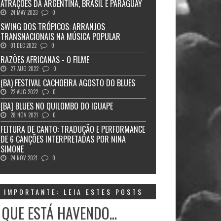
ATRAÇÕES DA ARGENTINA, BRASIL E PARAGUAY
24 MAY 2023
0
SWING DOS TRÓPICOS: ARRANJOS
TRANSNACIONAIS NA MÚSICA POPULAR
01 DEC 2022
0
RAZÕES AFRICANAS - O FILME
27 AUG 2022
0
(BA) FESTIVAL CACHOEIRA AGOSTO DO BLUES
22 AUG 2022
0
[BA] BLUES NO QUILOMBO DO IGUAPE
28 NOV 2021
0
FEITURA DE CANTO: TRADUÇÃO E PERFORMANCE
DE 6 CANÇÕES INTERPRETADAS POR NINA
SIMONE
24 NOV 2021
0
IMPORTANTE: LEIA ESTES POSTS
 QUE ESTÁ HAVENDO...