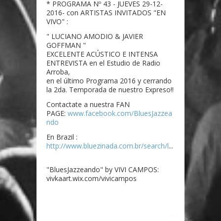
* PROGRAMA Nº 43 - JUEVES 29-12-
2016- con ARTISTAS INVITADOS "EN
VIVO" :
" LUCIANO AMODIO & JAVIER
GOFFMAN "
EXCELENTE ACÚSTICO E INTENSA
ENTREVISTA en el Estudio de Radio
Arroba,
en el último Programa 2016 y cerrando
la 2da. Temporada de nuestro Expreso!!
Contactate a nuestra FAN
PAGE:
www.facebook.com/BluesJazzea
ndo
En Brazil :
http://www.bluezinada.com.br/search/l
...
"BluesJazzeando" by VIVI CAMPOS:
vivkaart.wix.com/vivicampos
...