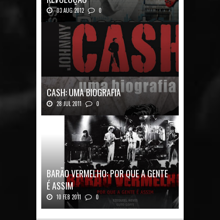
03 AUG 2012
0
Renato Russo: O Filho da Revolução Autor: Car...
CASH: UMA BIOGRAFIA
28 JUL 2011
0
Quadrinhos alemães contam a história de um
ícon...
BARÃO VERMELHO: POR QUE A GENTE
É ASSIM
10 FEB 2011
0
Barão Vermelho: Por que a Gente é
AssimAutores...