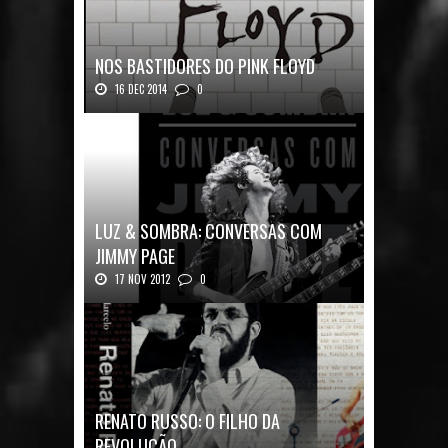
NOS BASTIDORES DO PINK FLOYD
16 DEC 2014
0
Nos Bastidores do Pink Floyd Autor: Mark B...
LUZ & SOMBRA: CONVERSAS COM
JIMMY PAGE
17 NOV 2012
0
Luz & Sombra: Conversas com Jimmy Pag...
RENATO RUSSO: O FILHO DA
REVOLUÇÃO