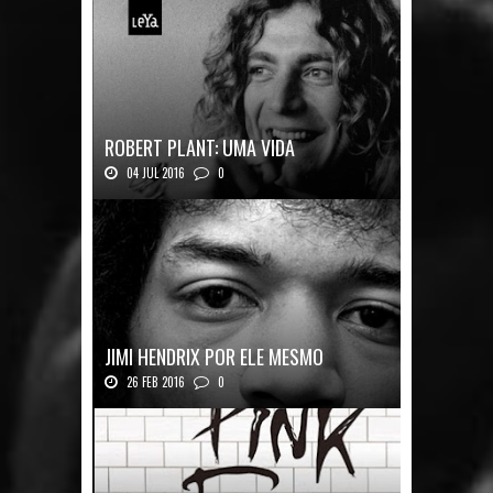
ROBERT PLANT: UMA VIDA
04 JUL 2016
0
Robert Plant, o vocalista do Led Zeppeli...
JIMI HENDRIX POR ELE MESMO
26 FEB 2016
0
Texto histórico expõe a mente do mestre J...