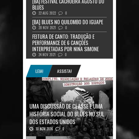
(BA) FESTIVAL CACHOEIRA AGOSTO DO
BLUES
22 AUG 2022
0
[BA] BLUES NO QUILOMBO DO IGUAPE
28 NOV 2021
0
FEITURA DE CANTO: TRADUÇÃO E
PERFORMANCE DE 6 CANÇÕES
INTERPRETADAS POR NINA SIMONE
24 NOV 2021
0
LEIA!
ASSISTA!
UMA DISCUSSÃO DE CLASSE E UMA
HISTÓRIA SOCIAL DO BLUES NO SUL
DOS ESTADOS UNIDOS
10 NOV 2016
0
Mais uma ótima oportunidade de se
aprofundar n...