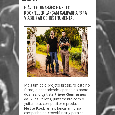
FLÁVIO GUIMARÃES E NETTO
ROCKFELLER LANÇAM CAMPANHA PARA
VIABILIZAR CD INSTRUMENTAL
Mais um belo projeto brasileiro está no
forno, e dependendo apenas do apoio
dos fãs: o gaitista
Flávio Guimarães
,
da Blues Etílicos, juntamente com o
guitarrista, compositor e produtor
Netto Rockfeller
, lançaram uma
campanha de crowdfunding para seu