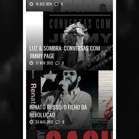
16 DEC 2014
0
Nos Bastidores do Pink Floyd Autor: Mark B...
LUZ & SOMBRA: CONVERSAS COM
JIMMY PAGE
17 NOV 2012
0
Luz & Sombra: Conversas com Jimmy Pag...
RENATO RUSSO: O FILHO DA
REVOLUÇÃO
03 AUG 2012
0
Renato Russo: O Filho da Revolução Autor: Car...