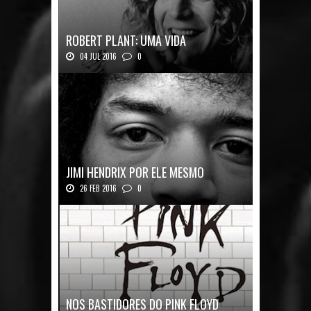
ROBERT PLANT: UMA VIDA
04 JUL 2016
0
Robert Plant, o vocalista do Led Zeppeli...
JIMI HENDRIX POR ELE MESMO
26 FEB 2016
0
Texto histórico expõe a mente do mestre J...
NOS BASTIDORES DO PINK FLOYD