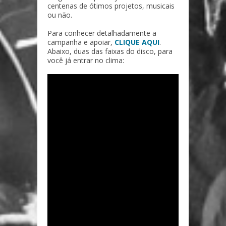
centenas de ótimos projetos, musicais
ou não.
Para conhecer detalhadamente a
campanha e apoiar,
CLIQUE AQUI
.
Abaixo, duas das faixas do disco, para
você já entrar no clima: