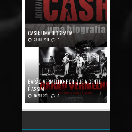
CASH: UMA BIOGRAFIA
28 JUL 2011
0
Quadrinhos alemães contam a história de um
ícon...
BARÃO VERMELHO: POR QUE A GENTE
É ASSIM
10 FEB 2011
0
Barão Vermelho: Por que a Gente é
AssimAutores...