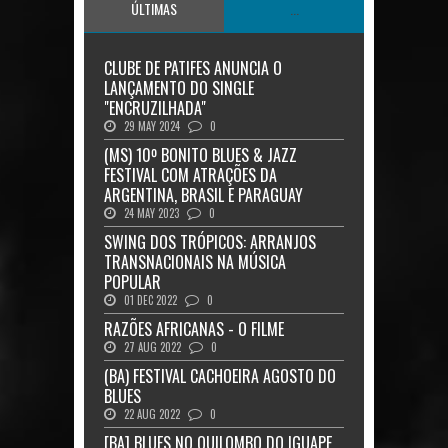
ÚLTIMAS
...
CLUBE DE PATIFES ANUNCIA O
LANÇAMENTO DO SINGLE
"ENCRUZILHADA"
29 MAY 2024
0
(MS) 10º BONITO BLUES & JAZZ
FESTIVAL COM ATRAÇÕES DA
ARGENTINA, BRASIL E PARAGUAY
24 MAY 2023
0
SWING DOS TRÓPICOS: ARRANJOS
TRANSNACIONAIS NA MÚSICA
POPULAR
01 DEC 2022
0
RAZÕES AFRICANAS - O FILME
27 AUG 2022
0
(BA) FESTIVAL CACHOEIRA AGOSTO DO
BLUES
22 AUG 2022
0
[BA] BLUES NO QUILOMBO DO IGUAPE