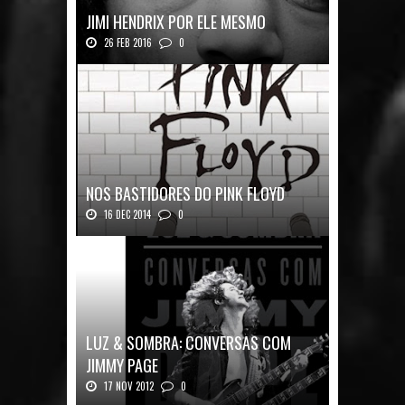
JIMI HENDRIX POR ELE MESMO
26 FEB 2016
0
Texto histórico expõe a mente do mestre J...
NOS BASTIDORES DO PINK FLOYD
16 DEC 2014
0
Nos Bastidores do Pink Floyd Autor: Mark B...
LUZ & SOMBRA: CONVERSAS COM
JIMMY PAGE
17 NOV 2012
0
Luz & Sombra: Conversas com Jimmy Pag...