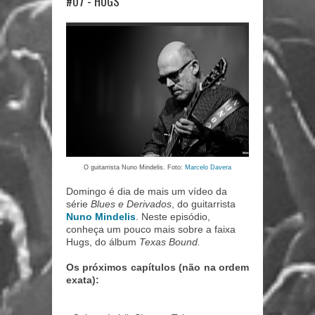
#07 - HUGS
O guitarrista Nuno Mindelis. Foto:
Marcelo Davera
Domingo é dia de mais um vídeo da
série
Blues e Derivados
, do guitarrista
Nuno Mindelis
. Neste episódio,
conheça um pouco mais sobre a faixa
Hugs, do álbum
Texas Bound.
Os próximos capítulos (não na ordem
exata):