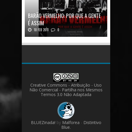
BARÃO VERMELHO: POR QUE A GENTE
É ASSIM
10 FEB 2011
0
Barão Vermelho: Por que a Gente é
AssimAutores...
Creative Commons - Atribuição - Uso
Não Comercial - Partilha nos Mesmos
Termos 3.0 Não Adaptada
BLUEZinada!
by
Malforea
-
Distintivo
Blue.