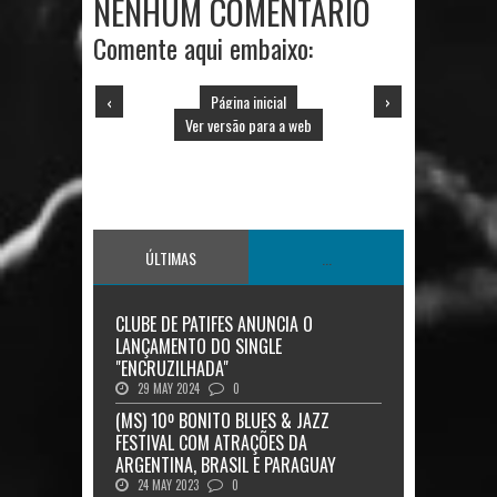
NENHUM COMENTÁRIO
Comente aqui embaixo:
‹
Página inicial
›
Ver versão para a web
ÚLTIMAS
...
CLUBE DE PATIFES ANUNCIA O
LANÇAMENTO DO SINGLE
"ENCRUZILHADA"
29 MAY 2024
0
(MS) 10º BONITO BLUES & JAZZ
FESTIVAL COM ATRAÇÕES DA
ARGENTINA, BRASIL E PARAGUAY
24 MAY 2023
0