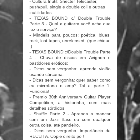
- Cultura Inútil: Shecter Telecaster,
push/pull, single e double coil e outras
inutilidades.
- TEXAS BOUND c/ Double Trouble
Parte 3 - Qual a guitarra você acha que
fez o serviço?
- Mindelis para poucos: poética, blues,
rock, lost tapes, unreleased. (que chique
!)
- TEXAS BOUND c/Double Trouble Parte
4 - Chuva de discos em Avignon e
bastidores eróticos;
- Dicas sem vergonha: aprenda violão
usando cúrcuma.
- Dicas sem vergonha: quer saber como
eu microfono o amp? Taí a parte 1!
Funciona!
- Premio 30th Anniversary Guitar Player
Competition, a historinha, com mais
detalhes sórdidos.
- Shuffle Parte 2 - Aprenda a mancar
com um Jazz Bass ou com qualquer
outra coisa, até pandeiro.
- Dicas sem vergonha: Importância da
RECEITA. Copie direito pô !