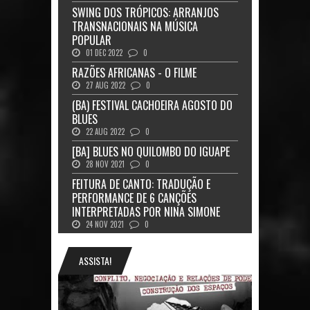
SWING DOS TRÓPICOS: ARRANJOS
TRANSNACIONAIS NA MÚSICA
POPULAR
01 DEC 2022
0
RAZÕES AFRICANAS - O FILME
27 AUG 2022
0
(BA) FESTIVAL CACHOEIRA AGOSTO DO
BLUES
22 AUG 2022
0
[BA] BLUES NO QUILOMBO DO IGUAPE
28 NOV 2021
0
FEITURA DE CANTO: TRADUÇÃO E
PERFORMANCE DE 6 CANÇÕES
INTERPRETADAS POR NINA SIMONE
24 NOV 2021
0
ASSISTA!