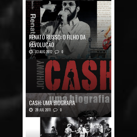
RENATO RUSSO: O FILHO DA
REVOLUÇÃO
03 AUG 2012
0
Renato Russo: O Filho da Revolução Autor: Car...
CASH: UMA BIOGRAFIA
28 JUL 2011
0
Quadrinhos alemães contam a história de um
ícon...