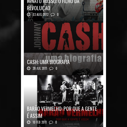
RENATO RUSSO: O FILHO DA
REVOLUÇÃO
03 AUG 2012
0
Renato Russo: O Filho da Revolução Autor: Car...
CASH: UMA BIOGRAFIA
28 JUL 2011
0
Quadrinhos alemães contam a história de um
ícon...
BARÃO VERMELHO: POR QUE A GENTE
É ASSIM
10 FEB 2011
0
Barão Vermelho: Por que a Gente é