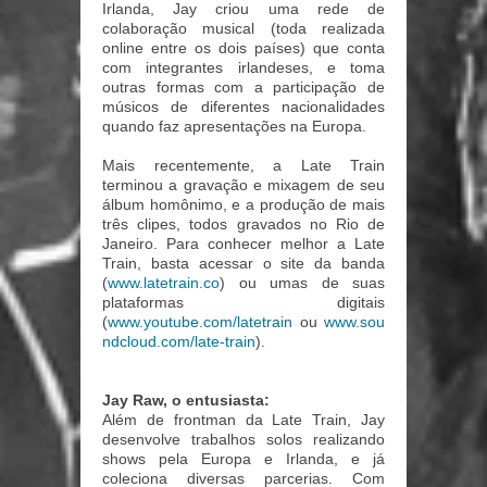
Irlanda, Jay criou uma rede de
colaboração musical (toda realizada
online entre os dois países) que conta
com integrantes irlandeses, e toma
outras formas com a participação de
músicos de diferentes nacionalidades
quando faz apresentações na Europa.
Mais recentemente, a Late Train
terminou a gravação e mixagem de seu
álbum homônimo, e a produção de mais
três clipes, todos gravados no Rio de
Janeiro.
Para conhecer melhor a Late
Train, basta acessar o site da banda
(
www.latetrain.co
) ou umas de suas
plataformas digitais
(
www.youtube.com/latetrain
ou
www.sou
ndcloud.com/late-train
)
.
Jay Raw, o entusiasta:
Além de frontman da Late Train, Jay
desenvolve trabalhos solos realizando
shows pela Europa e Irlanda, e já
coleciona diversas parcerias. Com