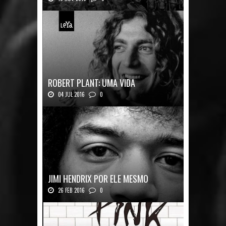
Mais uma ótima oportunidade de se
aprofundar n...
ROBERT PLANT: UMA VIDA
04 JUL 2016
0
Robert Plant, o vocalista do Led Zeppeli...
JIMI HENDRIX POR ELE MESMO
26 FEB 2016
0
Texto histórico expõe a mente do mestre J...