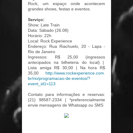
Rock, um espaço onde acontecem
grandes shows, festas e eventos.
Serviço:
Show: Late Train
Data: Sábado (26.08)
Horário: 22h
Local: Rock Experience
Endereço: Rua Riachuelo, 20 - Lapa -
Rio de Janeiro
Ingressos: R$ 25,00 (ingressos
antecipados na bilheteria do local) |
Lista amiga R$ 30,00 | Na hora R$
35,00
http://www.rockexperience.com.
br/rio/programacao-de-eventos/
?
event_id1=113
Contato para informações e reservas:
(21) 98587-2334 | *preferencialmente
envie mensagens de Whatsapp ou SMS