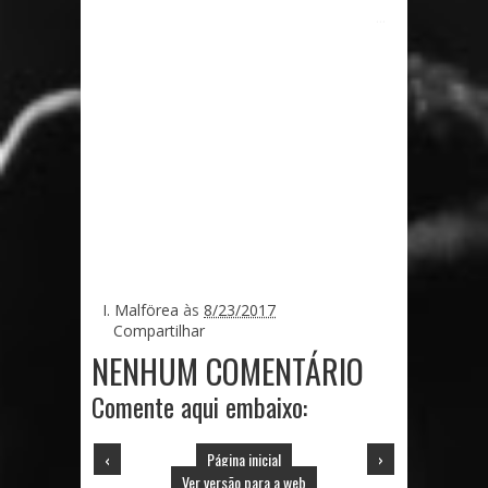
...
I. Malförea
às
8/23/2017
Compartilhar
NENHUM COMENTÁRIO
Comente aqui embaixo:
‹
Página inicial
›
Ver versão para a web