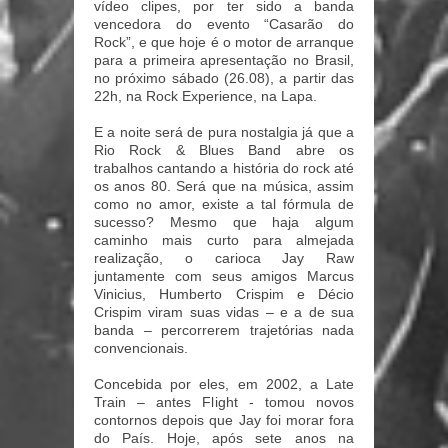
vídeo clipes, por ter sido a banda
vencedora do evento “Casarão do
Rock”, e que hoje é o motor de arranque
para a primeira apresentação no Brasil,
no próximo sábado (26.08), a partir das
22h, na Rock Experience, na Lapa.
E a noite será de pura nostalgia já que a
Rio Rock & Blues Band abre os
trabalhos cantando a história do rock até
os anos 80.
Será que na música, assim
como no amor, existe a tal fórmula de
sucesso? Mesmo que haja algum
caminho mais curto para almejada
realização, o carioca Jay Raw
juntamente com seus amigos Marcus
Vinicius, Humberto Crispim e Décio
Crispim viram suas vidas – e a de sua
banda – percorrerem trajetórias nada
convencionais.
Concebida por eles, em 2002, a Late
Train – antes Flight - tomou novos
contornos depois que Jay foi morar fora
do País. Hoje, após sete anos na