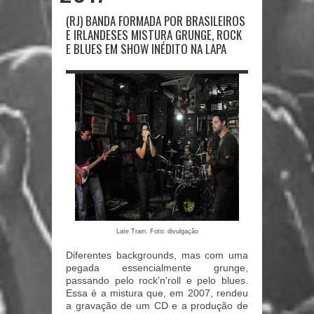
(RJ) BANDA FORMADA POR BRASILEIROS
E IRLANDESES MISTURA GRUNGE, ROCK
E BLUES EM SHOW INÉDITO NA LAPA
Late Train. Foto: divulgação
Diferentes backgrounds, mas com uma
pegada essencialmente grunge,
passando pelo r
ock'n'roll
e pelo blues.
Essa é a mistura que, em 2007, rendeu
a gravação de um CD e a produção de