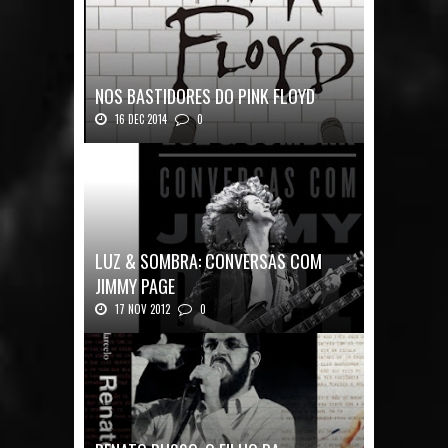
NOS BASTIDORES DO PINK FLOYD
16 DEC 2014
0
Nos Bastidores do Pink Floyd Autor: Mark B...
LUZ & SOMBRA: CONVERSAS COM
JIMMY PAGE
17 NOV 2012
0
Luz & Sombra: Conversas com Jimmy Pag...