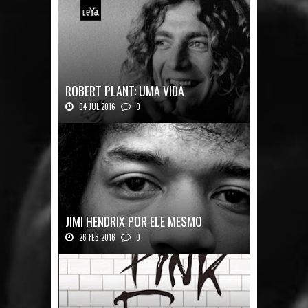
ROBERT PLANT: UMA VIDA
04 JUL 2016
0
Robert Plant, o vocalista do Led Zeppeli...
JIMI HENDRIX POR ELE MESMO
26 FEB 2016
0
Texto histórico expõe a mente do mestre J...