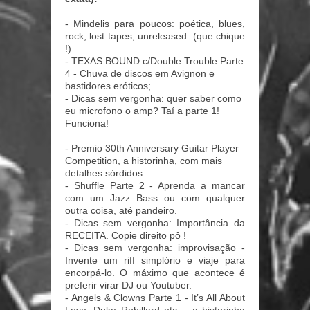
- Mindelis para poucos: poética, blues,
rock, lost tapes, unreleased. (que chique
!)
- TEXAS BOUND c/Double Trouble Parte
4 - Chuva de discos em Avignon e
bastidores eróticos;
- Dicas sem vergonha: quer saber como
eu microfono o amp? Taí a parte 1!
Funciona!
- Premio 30th Anniversary Guitar Player
Competition, a historinha, com mais
detalhes sórdidos.
- Shuffle Parte 2 - Aprenda a mancar
com um Jazz Bass ou com qualquer
outra coisa, até pandeiro.
- Dicas sem vergonha: Importância da
RECEITA. Copie direito pô !
- Dicas sem vergonha: improvisação -
Invente um riff simplório e viaje para
encorpá-lo. O máximo que acontece é
preferir virar DJ ou Youtuber.
- Angels & Clowns Parte 1 - It’s All About