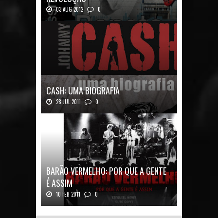
03 AUG 2012
0
Renato Russo: O Filho da Revolução Autor: Car...
CASH: UMA BIOGRAFIA
28 JUL 2011
0
Quadrinhos alemães contam a história de um
ícon...
BARÃO VERMELHO: POR QUE A GENTE
É ASSIM
10 FEB 2011
0
Barão Vermelho: Por que a Gente é
AssimAutores...