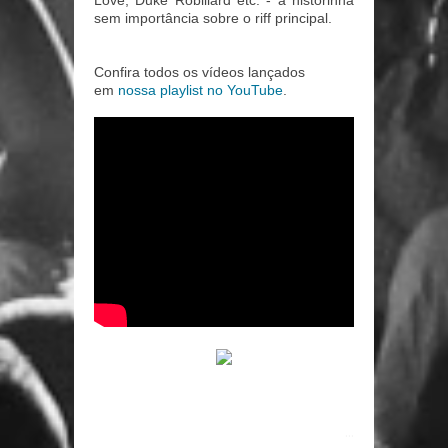
Love, Duke Robillard etc. - a historinha
sem importância sobre o riff principal.
Confira todos os vídeos lançados
em
nossa playlist no YouTube
.
...