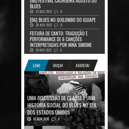
(BA) FESTIVAL CACHOEIRA AGOSTO DO
BLUES
22 AUG 2022
0
[BA] BLUES NO QUILOMBO DO IGUAPE
28 NOV 2021
0
FEITURA DE CANTO: TRADUÇÃO E
PERFORMANCE DE 6 CANÇÕES
INTERPRETADAS POR NINA SIMONE
24 NOV 2021
0
LEIA!
OUÇA!
ASSISTA!
UMA DISCUSSÃO DE CLASSE E UMA
HISTÓRIA SOCIAL DO BLUES NO SUL
DOS ESTADOS UNIDOS
10 NOV 2016
0
Mais uma ótima oportunidade de se
aprofundar n...