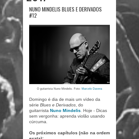
NUNO MINDELIS BLUES E DERIVADOS
#12
O guitarrista Nuno Mindelis. Foto:
Marcelo Davera
Domingo é dia de mais um vídeo da
série
Blues e Derivados
, do
guitarrista
Nuno Mindelis
. Hoje
- Dicas
sem vergonha: aprenda violão usando
cúrcuma.
Os próximos capítulos (não na ordem
exata):