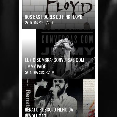
NOS BASTIDORES DO PINK FLOYD
16 DEC 2014
0
Nos Bastidores do Pink Floyd Autor: Mark B...
LUZ & SOMBRA: CONVERSAS COM
JIMMY PAGE
17 NOV 2012
0
Luz & Sombra: Conversas com Jimmy Pag...
RENATO RUSSO: O FILHO DA
REVOLUÇÃO