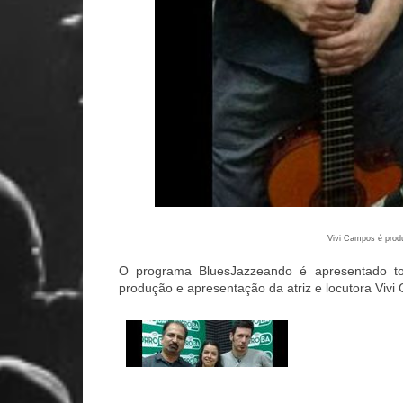
Vivi Campos é prod
O programa BluesJazzeando é apresentado to
produção e apresentação da atriz e locutora Vivi