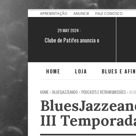
28 NOV 2021 :
[BA] Blues no quilombo do Iguape
APRESENTAÇÃO
ANUNCIE
FALE CONOSCO
29 MAY 2024 :
Clube de Patifes anuncia o
lançamento do single "Encruzilhada"
HOME
LOJA
BLUES E AFI
HOME
»
BLUESJAZZEANDO
»
PODCASTS E RETRANSMISSÕES
»
BLUE
BluesJazzean
III Temporad