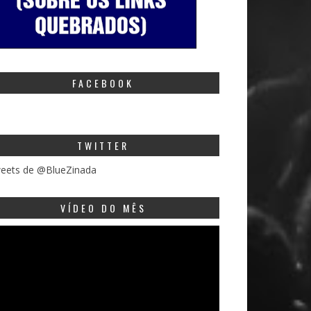
FACEBOOK
TWITTER
eets de @BlueZinada
VÍDEO DO MÊS