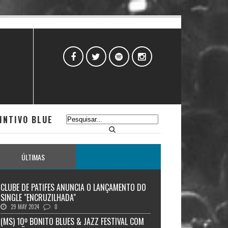
INTIVO BLUE
ÚLTIMAS
...
CLUBE DE PATIFES ANUNCIA O LANÇAMENTO DO
SINGLE "ENCRUZILHADA"
29 MAY 2024
0
(MS) 10º BONITO BLUES & JAZZ FESTIVAL COM