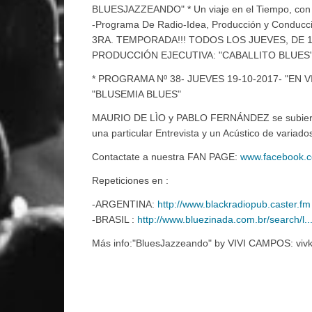
BLUESJAZZEANDO" * Un viaje en el Tiempo, con hi
-Programa De Radio-Idea, Producción y Conduc
3RA. TEMPORADA!!! TODOS LOS JUEVES, DE 19
PRODUCCIÓN EJECUTIVA: "CABALLITO BLUES"* 
* PROGRAMA Nº 38- JUEVES 19-10-2017- "EN VI
"BLUSEMIA BLUES"
MAURIO DE LÌO y PABLO FERNÁNDEZ se subieron a
una particular Entrevista y un Acústico de variado
Contactate a nuestra FAN PAGE:
www.facebook.
Repeticiones en :
-ARGENTINA:
http://www.blackradiopub.caster.fm
-BRASIL :
http://www.bluezinada.com.br/search/l..
Más info:"BluesJazzeando" by VIVI CAMPOS: vivk