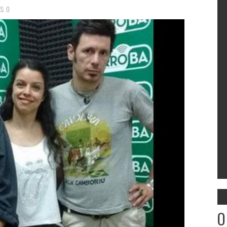
S: 0
O