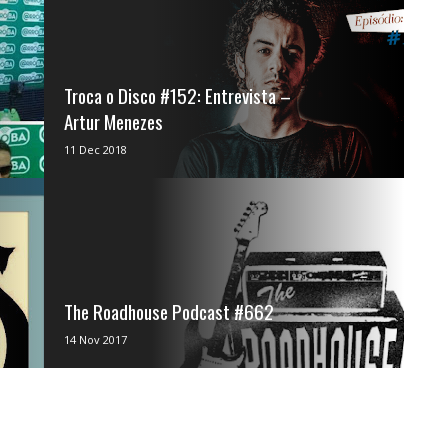
Troca o Disco #152: Entrevista –
Artur Menezes
Neste episódio João Paulo , Henrique
11 Dec 2018
Machado e Bruno Hiago batem ...
The Roadhouse Podcast #662
Produzido e apresentado por Tony
14 Nov 2017
Steidler-Dennison direto de Iowa City, EUA,
o Roadhous...