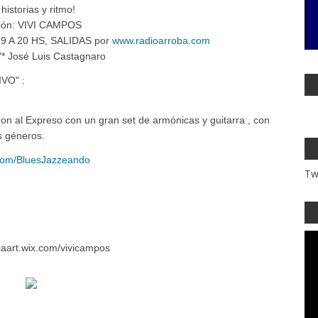
storias y ritmo!
ción: VIVI CAMPOS
 A 20 HS, SALIDAS por
www.radioarroba.com
José Luis Castagnaro
VO" :
l Expreso con un gran set de armónicas y guitarra , con
s géneros.
com/BluesJazzeando
Tw
.
aart.wix.com/vivicampos