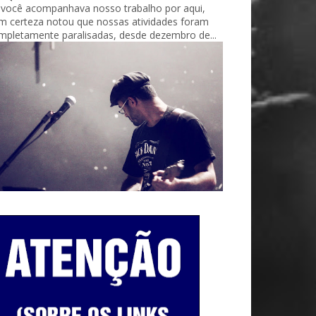
 você acompanhava nosso trabalho por aqui,
m certeza notou que nossas atividades foram
mpletamente paralisadas, desde dezembro de...