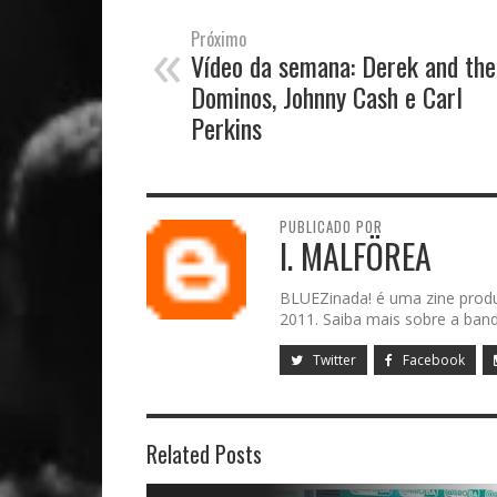
«
Próximo
Vídeo da semana: Derek and the
Dominos, Johnny Cash e Carl
Perkins
PUBLICADO POR
I. MALFÖREA
BLUEZinada! é uma zine prod
2011. Saiba mais sobre a band
Twitter
Facebook
Related Posts