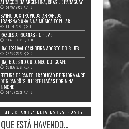
ATRAÇÕES DA ARGENTINA, BRASIL E PARAGUAY
24 MAY 2023
0
SWING DOS TRÓPICOS: ARRANJOS
TRANSNACIONAIS NA MÚSICA POPULAR
01 DEC 2022
0
RAZÕES AFRICANAS - O FILME
27 AUG 2022
0
(BA) FESTIVAL CACHOEIRA AGOSTO DO BLUES
22 AUG 2022
0
[BA] BLUES NO QUILOMBO DO IGUAPE
28 NOV 2021
0
FEITURA DE CANTO: TRADUÇÃO E PERFORMANCE
DE 6 CANÇÕES INTERPRETADAS POR NINA
SIMONE
24 NOV 2021
0
IMPORTANTE: LEIA ESTES POSTS
 QUE ESTÁ HAVENDO...