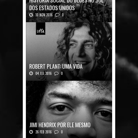
HISTÓRIA SOCIAL DO BLUES NO SUL
DOS ESTADOS UNIDOS
10 NOV 2016
0
Mais uma ótima oportunidade de se
aprofundar n...
ROBERT PLANT: UMA VIDA
04 JUL 2016
0
Robert Plant, o vocalista do Led Zeppeli...
JIMI HENDRIX POR ELE MESMO
26 FEB 2016
0
Texto histórico expõe a mente do mestre J...