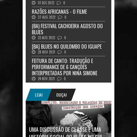
01 DEC 2022
0
RAZÕES AFRICANAS - O FILME
27 AUG 2022
0
(BA) FESTIVAL CACHOEIRA AGOSTO DO
BLUES
22 AUG 2022
0
[BA] BLUES NO QUILOMBO DO IGUAPE
28 NOV 2021
0
FEITURA DE CANTO: TRADUÇÃO E
PERFORMANCE DE 6 CANÇÕES
INTERPRETADAS POR NINA SIMONE
24 NOV 2021
0
LEIA!
OUÇA!
UMA DISCUSSÃO DE CLASSE E UMA