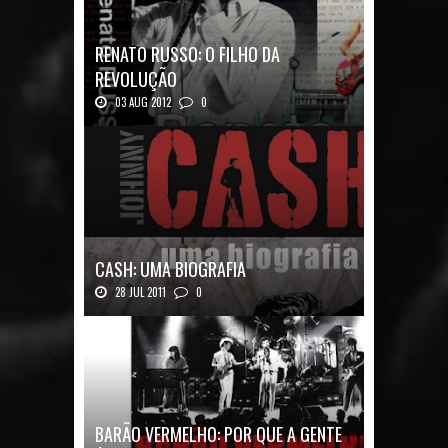
RENATO RUSSO: O FILHO DA
REVOLUÇÃO
03 AUG 2012
0
Renato Russo: O Filho da Revolução Autor: Car...
CASH: UMA BIOGRAFIA
28 JUL 2011
0
Quadrinhos alemães contam a história de um
ícon...
BARÃO VERMELHO: POR QUE A GENTE