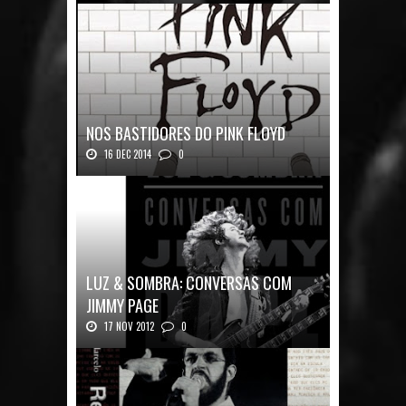
NOS BASTIDORES DO PINK FLOYD
16 DEC 2014
0
Nos Bastidores do Pink Floyd Autor: Mark B...
LUZ & SOMBRA: CONVERSAS COM
JIMMY PAGE
17 NOV 2012
0
Luz & Sombra: Conversas com Jimmy Pag...