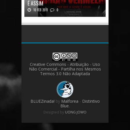
É ASSIM
10 FEB 2011
0
Barão Vermelho: Por que a Gente é
AssimAutores...
Creative Commons - Atribuição - Uso
Não Comercial - Partilha nos Mesmos
Termos 3.0 Não Adaptada
BLUEZinada!
by
Malforea
-
Distintivo
Blue.
Designed by
UONG JOWO