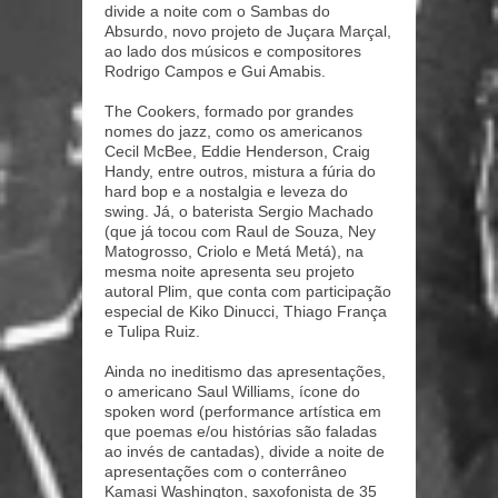
divide a noite com o Sambas do
Absurdo, novo projeto de Juçara Marçal,
ao lado dos músicos e compositores
Rodrigo Campos e Gui Amabis.
The Cookers, formado por grandes
nomes do jazz, como os americanos
Cecil McBee, Eddie Henderson, Craig
Handy, entre outros, mistura a fúria do
hard bop e a nostalgia e leveza do
swing. Já, o baterista Sergio Machado
(que já tocou com Raul de Souza, Ney
Matogrosso, Criolo e Metá Metá), na
mesma noite apresenta seu projeto
autoral Plim, que conta com participação
especial de Kiko Dinucci, Thiago França
e Tulipa Ruiz.
Ainda no ineditismo das apresentações,
o americano Saul Williams, ícone do
spoken word (performance artística em
que poemas e/ou histórias são faladas
ao invés de cantadas), divide a noite de
apresentações com o conterrâneo
Kamasi Washington, saxofonista de 35