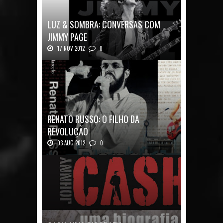
LUZ & SOMBRA: CONVERSAS COM
JIMMY PAGE
17 NOV 2012
0
Luz & Sombra: Conversas com Jimmy Pag...
RENATO RUSSO: O FILHO DA
REVOLUÇÃO
03 AUG 2012
0
Renato Russo: O Filho da Revolução Autor: Car...