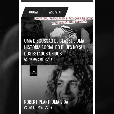
OUÇA!
ASSISTA!
UMA DISCUSSÃO DE CLASSE E UMA
HISTÓRIA SOCIAL DO BLUES NO SUL
DOS ESTADOS UNIDOS
10 NOV 2016
0
Mais uma ótima oportunidade de se
aprofundar n...
ROBERT PLANT: UMA VIDA
04 JUL 2016
0
Robert Plant, o vocalista do Led Zeppeli...