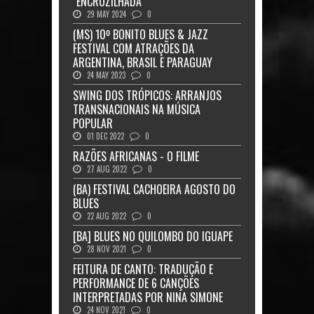
"ENCRUZILHADA"
29 MAY 2024
0
(MS) 10º BONITO BLUES & JAZZ
FESTIVAL COM ATRAÇÕES DA
ARGENTINA, BRASIL E PARAGUAY
24 MAY 2023
0
SWING DOS TRÓPICOS: ARRANJOS
TRANSNACIONAIS NA MÚSICA
POPULAR
01 DEC 2022
0
RAZÕES AFRICANAS - O FILME
27 AUG 2022
0
(BA) FESTIVAL CACHOEIRA AGOSTO DO
BLUES
22 AUG 2022
0
[BA] BLUES NO QUILOMBO DO IGUAPE
28 NOV 2021
0
FEITURA DE CANTO: TRADUÇÃO E
PERFORMANCE DE 6 CANÇÕES
INTERPRETADAS POR NINA SIMONE
24 NOV 2021
0