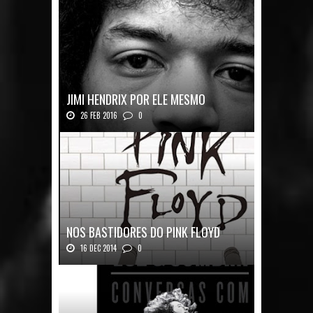
JIMI HENDRIX POR ELE MESMO
26 FEB 2016
0
Texto histórico expõe a mente do mestre J...
NOS BASTIDORES DO PINK FLOYD
16 DEC 2014
0
Nos Bastidores do Pink Floyd Autor: Mark B...