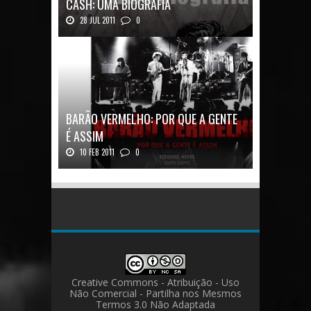
CASH: UMA BIOGRAFIA
28 JUL 2011
0
Quadrinhos alemães contam a história de um
ícon...
BARÃO VERMELHO: POR QUE A GENTE
É ASSIM
10 FEB 2011
0
Barão Vermelho: Por que a Gente é
AssimAutores...
Creative Commons - Atribuição - Uso
Não Comercial - Partilha nos Mesmos
Termos 3.0 Não Adaptada