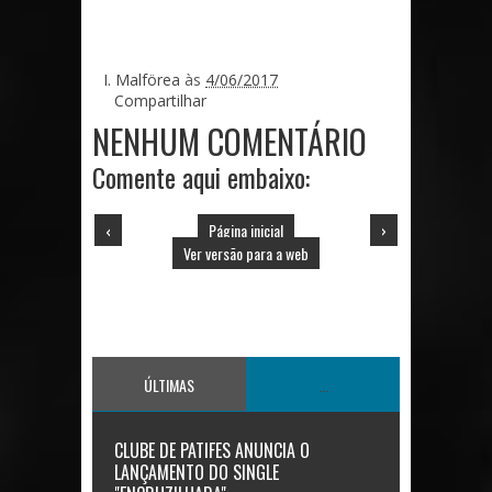
I. Malförea
às
4/06/2017
Compartilhar
NENHUM COMENTÁRIO
Comente aqui embaixo:
‹
Página inicial
›
Ver versão para a web
ÚLTIMAS
...
CLUBE DE PATIFES ANUNCIA O
LANÇAMENTO DO SINGLE