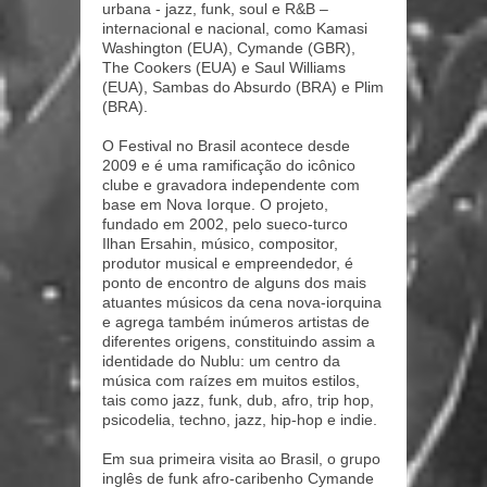
urbana - jazz, funk, soul e R&B –
internacional e nacional, como Kamasi
Washington (EUA), Cymande (GBR),
The Cookers (EUA) e Saul Williams
(EUA), Sambas do Absurdo (BRA) e Plim
(BRA).
O Festival no Brasil acontece desde
2009 e é uma ramificação do icônico
clube e gravadora independente com
base em Nova Iorque. O projeto,
fundado em 2002, pelo sueco-turco
Ilhan Ersahin, músico, compositor,
produtor musical e empreendedor, é
ponto de encontro de alguns dos mais
atuantes músicos da cena nova-iorquina
e agrega também inúmeros artist
as de
diferentes origens, constituindo assim a
identidade do Nublu: um centro da
música com raízes em muitos estilos,
tais como jazz, funk, dub, afro, trip hop,
psicodelia, techno, jazz, hip-hop e indie.
Em sua primeira visita ao Brasil, o grupo
inglês de funk afro-caribenho Cymande