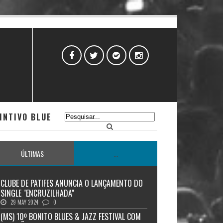
INTIVO BLUE
ÚLTIMAS
...
CLUBE DE PATIFES ANUNCIA O LANÇAMENTO DO
SINGLE "ENCRUZILHADA"
29 MAY 2024
0
(MS) 10º BONITO BLUES & JAZZ FESTIVAL COM