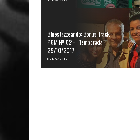
do BluesJazzeando O programa
BluesJazzeando é apresent...
BluesJazzeando: Bonus Track -
PGM Nº 02 - I Temporada -
29/10/2017
Vivi Campos é produtora e apresentadora
07 Nov 2017
do BluesJazzeando O programa
BluesJazzeando é apresent...