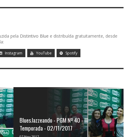
uzida pela
Distintivo Blue
e distribuída gratuitamente, desde
a:
Instagram
YouTube
Spotify
BluesJazzeando - PGM Nº 40 - III
Temporada - 02/11/2017
Vivi Campos é produtora e apresentadora
07 Nov 2017