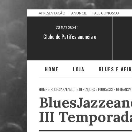
28 NOV 2021 :
[BA] Blues no quilombo do Iguape
APRESENTAÇÃO
ANUNCIE
FALE CONOSCO
29 MAY 2024 :
Clube de Patifes anuncia o
lançamento do single "Encruzilhada"
HOME
LOJA
BLUES E AFI
HOME
»
BLUESJAZZEANDO
»
DESTAQUES
»
PODCASTS E RETRANSM
BluesJazzean
III Temporad