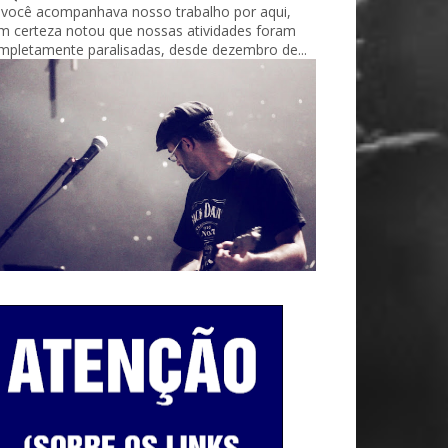
 você acompanhava nosso trabalho por aqui,
m certeza notou que nossas atividades foram
mpletamente paralisadas, desde dezembro de...