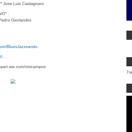
Jose Luis Castagnaro
VO" :
Pedro Giorlandini
com/BluesJazzeando
/l
...
aart.wix.com/vivicampos
Tw
...