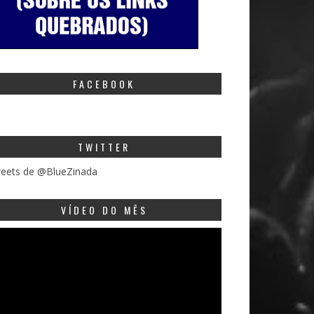
FACEBOOK
TWITTER
eets de @BlueZinada
VÍDEO DO MÊS