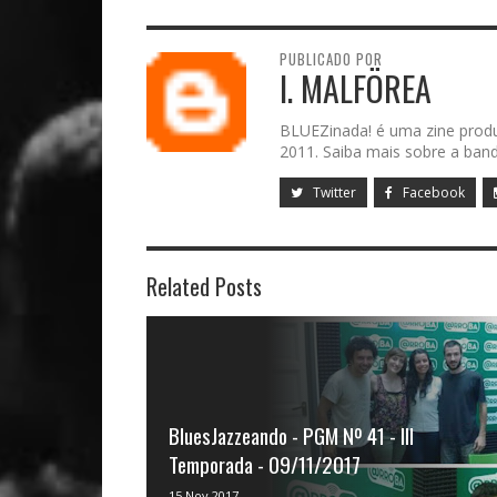
PUBLICADO POR
I. MALFÖREA
BLUEZinada! é uma zine prod
2011. Saiba mais sobre a band
Twitter
Facebook
Related Posts
BluesJazzeando - PGM Nº 41 - III
Temporada - 09/11/2017
Vivi Campos é produtora e apresentadora
15 Nov 2017