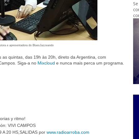
Se
co
co
utora e apresentadora do BluesJazzeando
s quintas, das 19h às 20h, direto da Argentina, com
 Campos. Siga-a no
Mixcloud
e nunca mais perca um programa.
rias y ritmo!
ción: VIVI CAMPOS
 A 20 HS,SALIDAS por
www.radioarroba.com