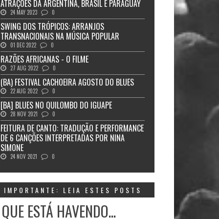
ATRAÇÕES DA ARGENTINA, BRASIL E PARAGUAY
24 MAY 2023
0
SWING DOS TRÓPICOS: ARRANJOS
TRANSNACIONAIS NA MÚSICA POPULAR
01 DEC 2022
0
RAZÕES AFRICANAS - O FILME
27 AUG 2022
0
(BA) FESTIVAL CACHOEIRA AGOSTO DO BLUES
22 AUG 2022
0
[BA] BLUES NO QUILOMBO DO IGUAPE
28 NOV 2021
0
FEITURA DE CANTO: TRADUÇÃO E PERFORMANCE
DE 6 CANÇÕES INTERPRETADAS POR NINA
SIMONE
24 NOV 2021
0
IMPORTANTE: LEIA ESTES POSTS
 QUE ESTÁ HAVENDO...