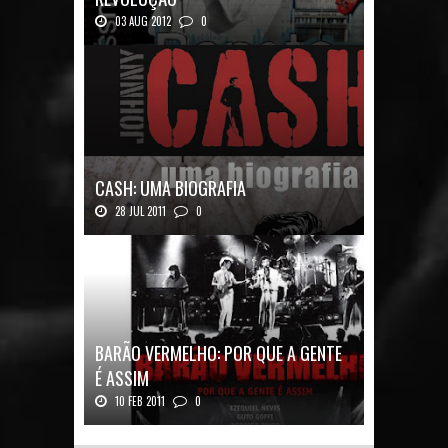
03 AUG 2012
0
Renato Russo: O Filho da Revolução Autor: Car...
CASH: UMA BIOGRAFIA
28 JUL 2011
0
Quadrinhos alemães contam a história de um
ícon...
BARÃO VERMELHO: POR QUE A GENTE
É ASSIM
10 FEB 2011
0
Barão Vermelho: Por que a Gente é
AssimAutores...