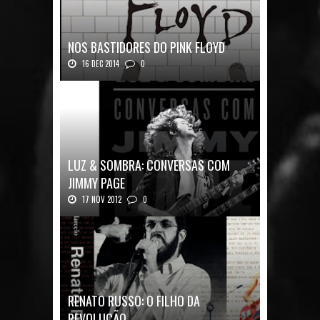
NOS BASTIDORES DO PINK FLOYD
16 DEC 2014
0
Nos Bastidores do Pink Floyd Autor: Mark B...
LUZ & SOMBRA: CONVERSAS COM
JIMMY PAGE
17 NOV 2012
0
Luz & Sombra: Conversas com Jimmy Pag...
RENATO RUSSO: O FILHO DA
REVOLUÇÃO