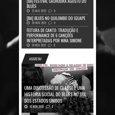
(BA) FESTIVAL CACHOEIRA AGOSTO DO
BLUES
22 AUG 2022
0
[BA] BLUES NO QUILOMBO DO IGUAPE
28 NOV 2021
0
FEITURA DE CANTO: TRADUÇÃO E
PERFORMANCE DE 6 CANÇÕES
INTERPRETADAS POR NINA SIMONE
24 NOV 2021
0
ASSISTA!
UMA DISCUSSÃO DE CLASSE E UMA
HISTÓRIA SOCIAL DO BLUES NO SUL
DOS ESTADOS UNIDOS
10 NOV 2016
0
Mais uma ótima oportunidade de se
aprofundar n...