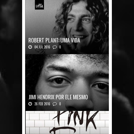
ROBERT PLANT: UMA VIDA
04 JUL 2016
0
Robert Plant, o vocalista do Led Zeppeli...
JIMI HENDRIX POR ELE MESMO
26 FEB 2016
0
Texto histórico expõe a mente do mestre J...