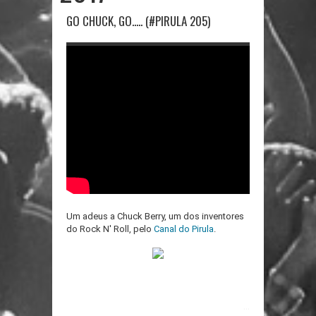
GO CHUCK, GO..... (#PIRULA 205)
Um adeus a Chuck Berry, um dos inventores
do Rock N' Roll, pelo
Canal do Pirula
.
...