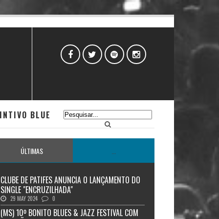
INTIVO BLUE
ÚLTIMAS
...
CLUBE DE PATIFES ANUNCIA O LANÇAMENTO DO
SINGLE "ENCRUZILHADA"
29 MAY 2024
0
(MS) 10º BONITO BLUES & JAZZ FESTIVAL COM