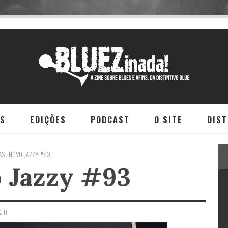
NS
EDIÇÕES
PODCAST
O SITE
DIST
ST NOVO JAZZY #93
 Jazzy #93
: 0