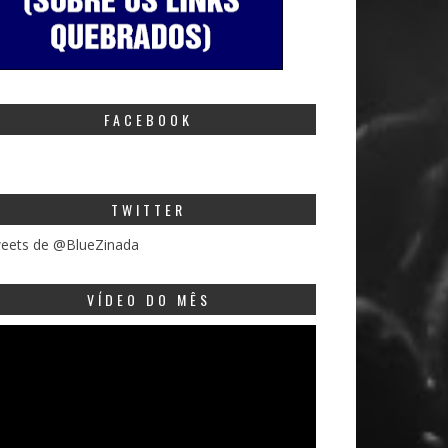
FACEBOOK
TWITTER
eets de @BlueZinada
VÍDEO DO MÊS