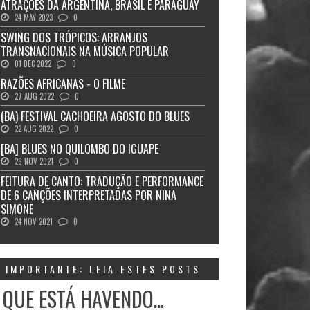
ATRAÇÕES DA ARGENTINA, BRASIL E PARAGUAY
24 MAY 2023
0
SWING DOS TRÓPICOS: ARRANJOS
TRANSNACIONAIS NA MÚSICA POPULAR
01 DEC 2022
0
RAZÕES AFRICANAS - O FILME
27 AUG 2022
0
(BA) FESTIVAL CACHOEIRA AGOSTO DO BLUES
22 AUG 2022
0
[BA] BLUES NO QUILOMBO DO IGUAPE
28 NOV 2021
0
FEITURA DE CANTO: TRADUÇÃO E PERFORMANCE
DE 6 CANÇÕES INTERPRETADAS POR NINA
SIMONE
24 NOV 2021
0
IMPORTANTE: LEIA ESTES POSTS
 QUE ESTÁ HAVENDO...