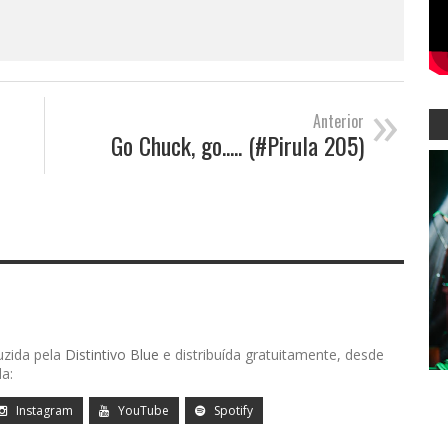
»
Anterior
Go Chuck, go..... (#Pirula 205)
uzida pela
Distintivo Blue
e distribuída gratuitamente, desde
a:
Instagram
YouTube
Spotify