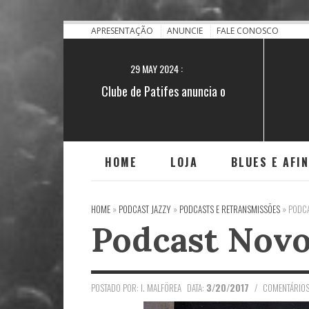
28 NOV 2021 :
[BA] Blues no quilombo do Iguape
APRESENTAÇÃO
ANUNCIE
FALE CONOSCO
29 MAY 2024 :
Clube de Patifes anuncia o
lançamento do single "Encruzilhada"
HOME
LOJA
BLUES E AFI
HOME
»
PODCAST JAZZY
»
PODCASTS E RETRANSMISSÕES
»
PODCA
Podcast Novo
POSTADO POR: I. MALFÖREA
DATA:
3/20/2017
/
COMENTÁRIOS