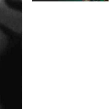
BluesJazzeando é apresent...