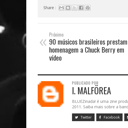
Share :
«
Próximo
90 músicos brasileiros prestam
homenagem a Chuck Berry em
vídeo
PUBLICADO POR
I. MALFÖREA
BLUEZinada! é uma zine prod
2011. Saiba mais sobre a band
Twitter
Facebook