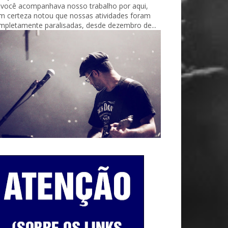
 você acompanhava nosso trabalho por aqui,
m certeza notou que nossas atividades foram
mpletamente paralisadas, desde dezembro de...