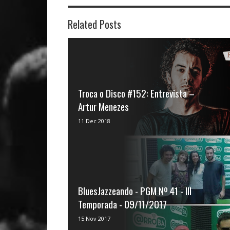
Related Posts
Troca o Disco #152: Entrevista –
Artur Menezes
Neste episódio João Paulo , Henrique
11 Dec 2018
Machado e Bruno Hiago batem ...
BluesJazzeando - PGM Nº 41 - III
Temporada - 09/11/2017
Vivi Campos é produtora e apresentadora
15 Nov 2017
do BluesJazzeando O programa